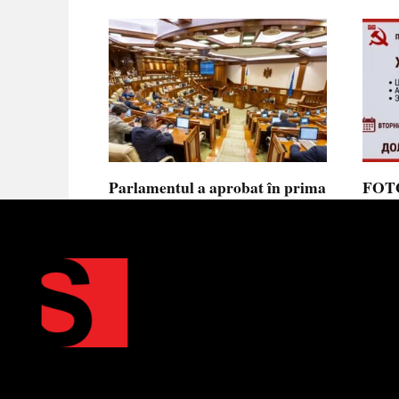
Parlamentul a aprobat în prima
FOTO
lectură noua lege privind
prote
ajutorul de stat, aliniată la
Parla
normele UE
să se
toler
Parlamentul a votat în prima
lectură proiectul de lege cu
Partid
Moldov
0
0