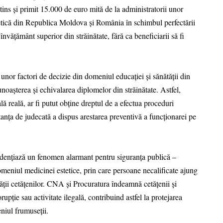
tins și primit 15.000 de euro mită de la administratorii unor
tetică din Republica Moldova și România în schimbul perfectării
învățământ superior din străinătate, fără ca beneficiarii să fi
 unor factori de decizie din domeniul educației și sănătății din
oașterea și echivalarea diplomelor din străinătate. Astfel,
lă reală, ar fi putut obține dreptul de a efectua proceduri
stanța de judecată a dispus arestarea preventivă a funcționarei pe
ențiază un fenomen alarmant pentru siguranța publică –
 domeniul medicinei estetice, prin care persoane necalificate ajung
tății cetățenilor. CNA și Procuratura îndeamnă cetățenii și
upție sau activitate ilegală, contribuind astfel la protejarea
eniul frumuseții.