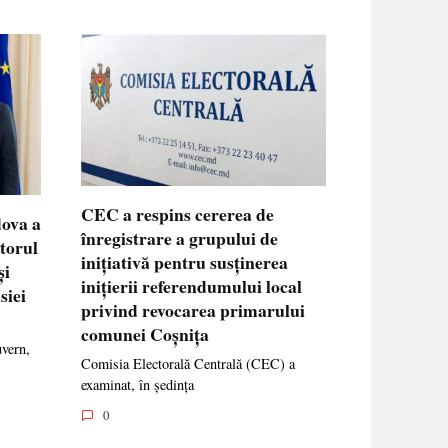
CEC a respins cererea de
dova a
înregistrare a grupului de
ctorul
inițiativă pentru susținerea
și
inițierii referendumului local
siei
privind revocarea primarului
comunei Coșnița
uvern,
Comisia Electorală Centrală (CEC) a
examinat, în ședința
0