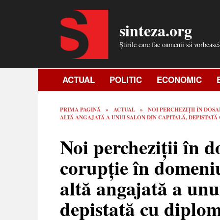
Skip
to
sinteza.org
content
Știrile care fac oamenii să vorbeasc
ACTUAL
POLITIC
ECONOMIC
PRIMA PAGINĂ
»
ACTUAL
»
NOI PERCHEZIȚII ÎN DOS
ALTĂ ANGAJATĂ A UNUI SALON DIN CAPITALĂ, DEPISTATĂ
Noi percheziții în 
corupție în domeniu
altă angajată a unu
depistată cu diplom