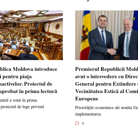
blica Moldova introduce
Premierul Republicii Mol
i pentru piața
avut o întrevedere cu Dire
oactivelor. Proiectul de
General pentru Extindere 
 aprobat în prima lectură
Vecinătatea Estică al Comi
Europene
ntul a votat în prima
 proiectul de lege privind
Prioritățile economice ale noului G
implementarea
0