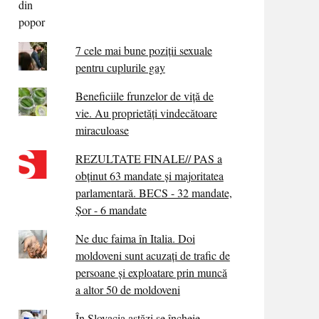
7 cele mai bune poziții sexuale
pentru cuplurile gay
Beneficiile frunzelor de viță de
vie. Au proprietăţi vindecătoare
miraculoase
REZULTATE FINALE// PAS a
obținut 63 mandate și majoritatea
parlamentară. BECS - 32 mandate,
Șor - 6 mandate
Ne duc faima în Italia. Doi
moldoveni sunt acuzați de trafic de
persoane și exploatare prin muncă
a altor 50 de moldoveni
În Slovacia astăzi se încheie