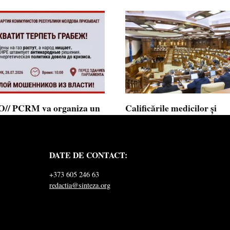
// PCRM va organiza un
Calificările medicilor și
st pe 28 iulie în fața
farmaciștilor obținute în 
mentului și invită cetățenii
putea fi recunoscute în
 alăture: ”Ajunge să
Republica Moldova
DATE DE CONTACT:
ăm jaful”
Calificările profesionale obținute d
și farmaciști
ul Comuniștilor din Republica
+373 605 246 63
a a lansat
redactia@sinteza.org
0