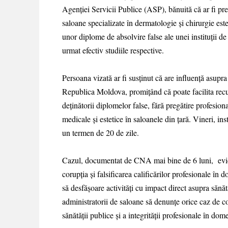
Agenției Servicii Publice (ASP), bănuită că ar fi pre
saloane specializate în dermatologie și chirurgie es
unor diplome de absolvire false ale unei instituții de 
urmat efectiv studiile respective.
Persoana vizată ar fi susținut că are influență asupra
Republica Moldova, promițând că poate facilita recun
deținătorii diplomelor false, fără pregătire profesiona
medicale și estetice în saloanele din țară. Vineri, in
un termen de 20 de zile.
Cazul, documentat de CNA mai bine de 6 luni, evid
corupția și falsificarea calificărilor profesionale în
să desfășoare activități cu impact direct asupra sănă
administratorii de saloane să denunțe orice caz de cor
sănătății publice și a integrității profesionale în dom