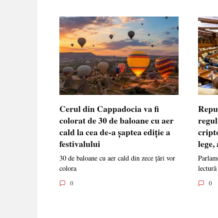
Cerul din Cappadocia va fi
Repu
colorat de 30 de baloane cu aer
regul
cald la cea de-a șaptea ediție a
cript
festivalului
lege,
30 de baloane cu aer cald din zece țări vor
Parlame
colora
lectură
0
0