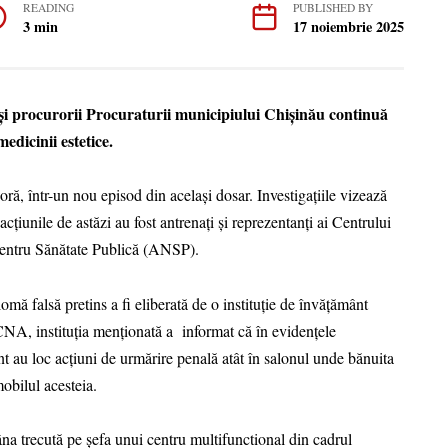
READING
PUBLISHED BY
3 min
17 noiembrie 2025
și procurorii Procuraturii municipiului Chișinău continuă
edicinii estetice.
oră, într-un nou episod din același dosar. Investigațiile vizează
cțiunile de astăzi au fost antrenați și reprezentanți ai Centrului
pentru Sănătate Publică (ANSP).
lomă falsă pretins a fi eliberată de o instituție de învățământ
NA, instituția menționată a informat că în evidențele
au loc acțiuni de urmărire penală atât în salonul unde bănuita
mobilul acesteia.
a trecută pe șefa unui centru multifunctional din cadrul