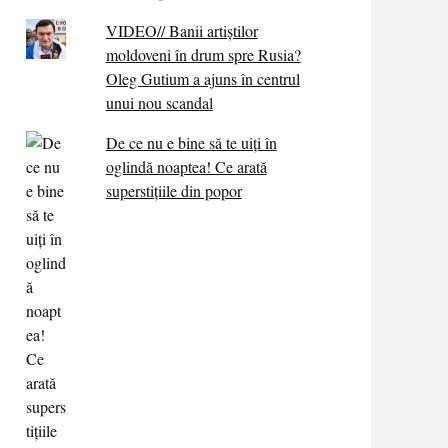
VIDEO// Banii artiștilor
moldoveni în drum spre Rusia?
Oleg Gutium a ajuns în centrul
unui nou scandal
De ce nu e bine să te uiți în
oglindă noaptea! Ce arată
superstițiile din popor