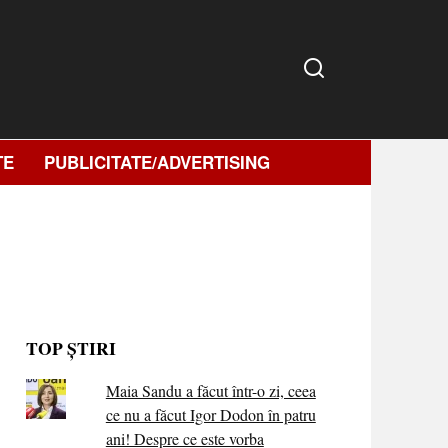
TE
PUBLICITATE/ADVERTISING
TOP ȘTIRI
Maia Sandu a făcut într-o zi, ceea
ce nu a făcut Igor Dodon în patru
ani! Despre ce este vorba