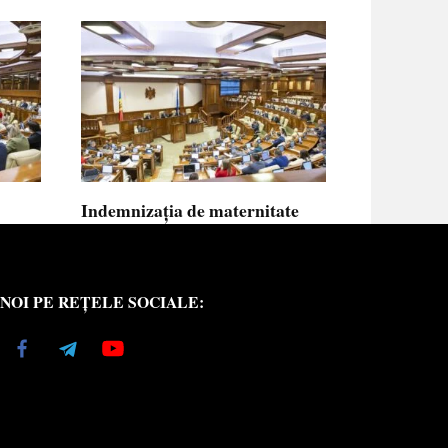
Indemnizația de maternitate
UE vor
pentru femeile necăsătorite și
neasigurate va putea fi calculată
din venitul asigurat al tatălui
NOI PE REȚELE SOCIALE:
copilului
e medici
Indemnizația de maternitate pentru femeile
necăsătorite
0