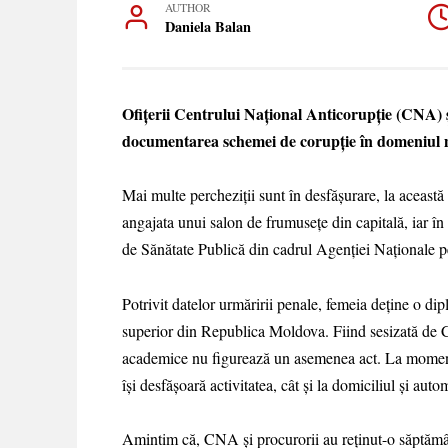
AUTHOR
Daniela Balan
Ofițerii Centrului Național Anticorupție (CNA) 
documentarea schemei de corupție în domeniul m
Mai multe percheziții sunt în desfășurare, la această 
angajata unui salon de frumusețe din capitală, iar în a
de Sănătate Publică din cadrul Agenției Naționale 
Potrivit datelor urmăririi penale, femeia deține o dip
superior din Republica Moldova. Fiind sesizată de C
academice nu figurează un asemenea act. La moment 
își desfășoară activitatea, cât și la domiciliul și auto
Amintim că, CNA și procurorii au reținut-o săptămân