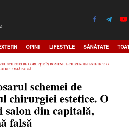
ă!
EXTERN
OPINII
LIFESTYLE
SĂNĂTATE
TOA
ARUL SCHEMEI DE CORUPȚIE ÎN DOMENIUL CHIRURGIEI ESTETICE. O
 CU DIPLOMĂ FALSĂ
dosarul schemei de
l chirurgiei estetice. O
i salon din capitală,
ă falsă