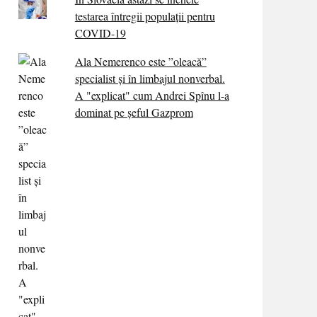
testarea întregii populații pentru
COVID-19
Ala Nemerenco este ”oleacă”
specialist și în limbajul nonverbal.
A "explicat" cum Andrei Spînu l-a
dominat pe șeful Gazprom