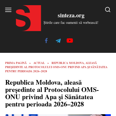
Skip
to
sinteza.org
content
Știrile care fac oamenii să vorbească!
PRIMA PAGINĂ
»
ACTUAL
»
REPUBLICA MOLDOVA, ALEASĂ
PREȘEDINTE AL PROTOCOLULUI OMS-ONU PRIVIND APA ȘI SĂNĂTATEA
PENTRU PERIOADA 2026–2028
Republica Moldova, aleasă
președinte al Protocolului OMS-
ONU privind Apa și Sănătatea
pentru perioada 2026–2028