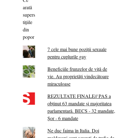
7 cele mai bune poziții sexuale
pentru cuplurile gay
Beneficiile frunzelor de viță de
vie. Au proprietăţi vindecătoare
miraculoase
REZULTATE FINALE// PAS a
obținut 63 mandate și majoritatea
parlamentară. BECS - 32 mandate,
Șor - 6 mandate
Ne duc faima în Italia. Doi
moldoveni sunt acuzați de trafic de