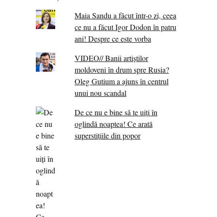
Maia Sandu a făcut într-o zi, ceea
ce nu a făcut Igor Dodon în patru
ani! Despre ce este vorba
VIDEO// Banii artiștilor
moldoveni în drum spre Rusia?
Oleg Gutium a ajuns în centrul
unui nou scandal
De ce nu e bine să te uiți în
oglindă noaptea! Ce arată
superstițiile din popor