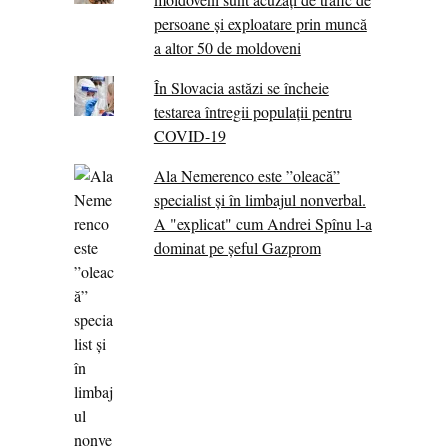
persoane și exploatare prin muncă
a altor 50 de moldoveni
În Slovacia astăzi se încheie
testarea întregii populații pentru
COVID-19
Ala Nemerenco este ”oleacă”
specialist și în limbajul nonverbal.
A "explicat" cum Andrei Spînu l-a
dominat pe șeful Gazprom