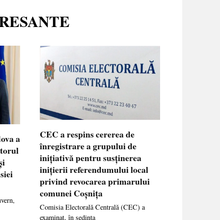
ERESANTE
CEC a respins cererea de
dova a
înregistrare a grupului de
ctorul
inițiativă pentru susținerea
și
inițierii referendumului local
siei
privind revocarea primarului
comunei Coșnița
uvern,
Comisia Electorală Centrală (CEC) a
examinat, în ședința