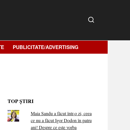
TE
PUBLICITATE/ADVERTISING
TOP ȘTIRI
Maia Sandu a făcut într-o zi, ceea
ce nu a făcut Igor Dodon în patru
ani! Despre ce este vorba