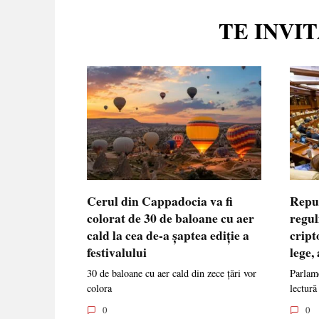
TE INVI
Cerul din Cappadocia va fi
Repu
colorat de 30 de baloane cu aer
regul
cald la cea de-a șaptea ediție a
cript
festivalului
lege,
30 de baloane cu aer cald din zece țări vor
Parlame
colora
lectură
0
0