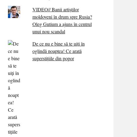
VIDEO// Banii artiștilor
moldoveni în drum spre Rusia?
Oleg Gutium a ajuns în centrul
unui nou scandal
De ce nu e bine să te uiți în
oglindă noaptea! Ce arată
superstițiile din popor