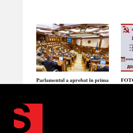
Parlamentul a aprobat în prima
FOTO
lectură noua lege privind
prote
ajutorul de stat, aliniată la
Parla
normele UE
să se
toler
Parlamentul a votat în prima
lectură proiectul de lege cu
Partid
Moldov
0
0