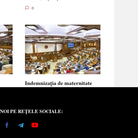
0
Indemnizația de maternitate
UE vor
pentru femeile necăsătorite și
neasigurate va putea fi calculată
din venitul asigurat al tatălui
NOI PE REȚELE SOCIALE:
copilului
e medici
Indemnizația de maternitate pentru femeile
necăsătorite
0