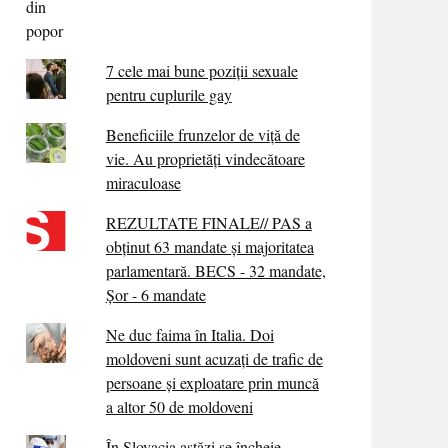
7 cele mai bune poziții sexuale
pentru cuplurile gay
Beneficiile frunzelor de viță de
vie. Au proprietăţi vindecătoare
miraculoase
REZULTATE FINALE// PAS a
obținut 63 mandate și majoritatea
parlamentară. BECS - 32 mandate,
Șor - 6 mandate
Ne duc faima în Italia. Doi
moldoveni sunt acuzați de trafic de
persoane și exploatare prin muncă
a altor 50 de moldoveni
În Slovacia astăzi se încheie