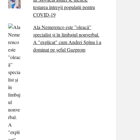
testarea întregii populații pentru
COVID-19
Ala Nemerenco este ”oleacă”
specialist și în limbajul nonverbal.
A "explicat" cum Andrei Spînu l-a
dominat pe șeful Gazprom