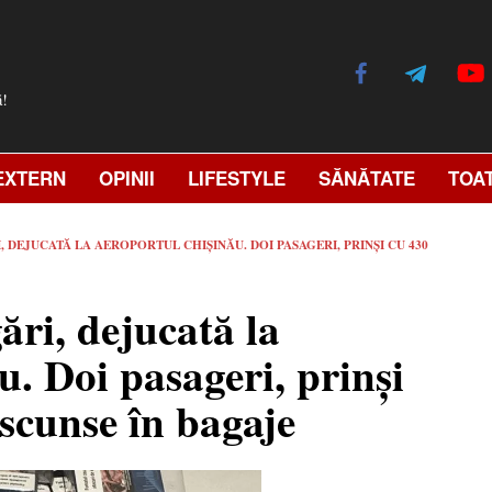
ă!
EXTERN
OPINII
LIFESTYLE
SĂNĂTATE
TOA
 DEJUCATĂ LA AEROPORTUL CHIȘINĂU. DOI PASAGERI, PRINȘI CU 430
ri, dejucată la
. Doi pasageri, prinși
scunse în bagaje