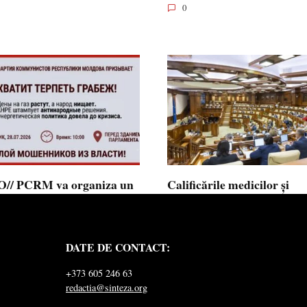
0
// PCRM va organiza un
Calificările medicilor și
st pe 28 iulie în fața
farmaciștilor obținute în 
mentului și invită cetățenii
putea fi recunoscute în
 alăture: ”Ajunge să
Republica Moldova
DATE DE CONTACT:
ăm jaful”
Calificările profesionale obținute d
și farmaciști
ul Comuniștilor din Republica
+373 605 246 63
a a lansat
redactia@sinteza.org
0