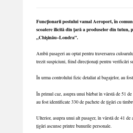
Funcționarii postului vamal Aeroport, în comun c
scoatere ilicită din țară a produselor din tutun,
„Chișinău–Londra”.
Ambii pasageri au optat pentru traversarea culoarul
trezit suspiciuni, fiind direcționați pentru verificări 
În urma controlului fizic detaliat al bagajelor, au fos
În primul caz, asupra unui bărbat în vârstă de 51 d
au fost identificate 330 de pachete de țigări cu timbr
Ulterior, asupra unui alt pasager, în vârstă de 41 de 
țigări ascunse printre bunurile personale.