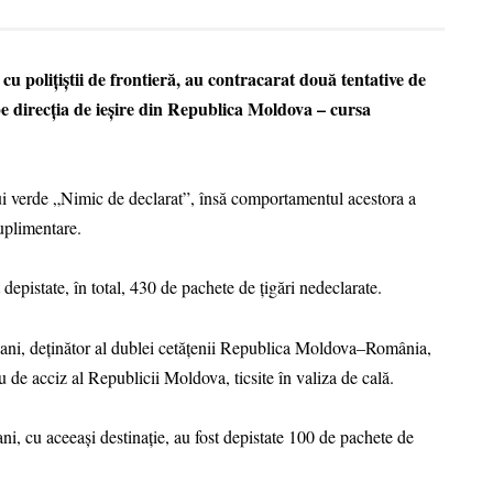
u polițiștii de frontieră, au contracarat două tentative de
 pe direcția de ieșire din Republica Moldova – cursa
ui verde „Nimic de declarat”, însă comportamentul acestora a
suplimentare.
t depistate, în total, 430 de pachete de țigări nedeclarate.
e ani, deținător al dublei cetățenii Republica Moldova–România,
u de acciz al Republicii Moldova, ticsite în valiza de cală.
ani, cu aceeași destinație, au fost depistate 100 de pachete de