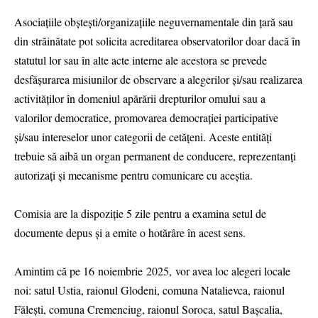
Asociațiile obștești/organizațiile neguvernamentale din țară sau
din străinătate pot solicita acreditarea observatorilor doar dacă în
statutul lor sau în alte acte interne ale acestora se prevede
desfășurarea misiunilor de observare a alegerilor și/sau realizarea
activităților în domeniul apărării drepturilor omului sau a
valorilor democratice, promovarea democrației participative
și/sau intereselor unor categorii de cetățeni. Aceste entități
trebuie să aibă un organ permanent de conducere, reprezentanți
autorizați și mecanisme pentru comunicare cu aceștia.
Comisia are la dispoziție 5 zile pentru a examina setul de
documente depus și a emite o hotărâre în acest sens.
Amintim că pe 16 noiembrie 2025, vor avea loc alegeri locale
noi: satul Ustia, raionul Glodeni, comuna Natalievca, raionul
Fălești, comuna Cremenciug, raionul Soroca, satul Bașcalia,