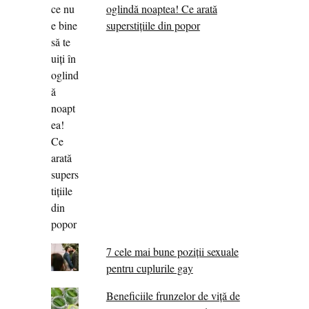
oglindă noaptea! Ce arată
superstițiile din popor
7 cele mai bune poziții sexuale
pentru cuplurile gay
Beneficiile frunzelor de viță de