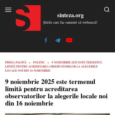
Skip
to
sinteza.org
content
Știrile care fac oamenii să vorbească!
PRIMA PAGINĂ
»
POLITIC
»
9 NOIEMBRIE 2025 ESTE TERMENUL
LIMITĂ PENTRU ACREDITAREA OBSERVATORILOR LA ALEGERILE
LOCALE NOI DIN 16 NOIEMBRIE
9 noiembrie 2025 este termenul
limită pentru acreditarea
observatorilor la alegerile locale noi
din 16 noiembrie