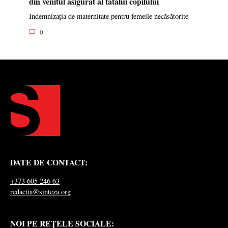
din venitul asigurat al tatălui copilului
Indemnizația de maternitate pentru femeile necăsătorite
0
DATE DE CONTACT:
+373 605 246 63
redactia@sinteza.org
NOI PE REȚELE SOCIALE: