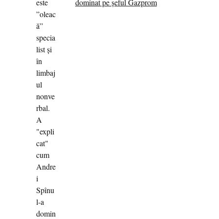
dominat pe șeful Gazprom