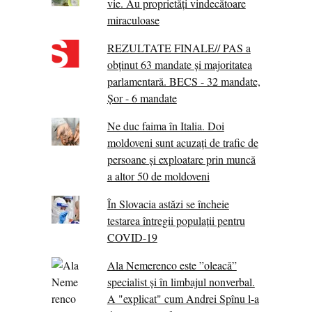
vie. Au proprietăţi vindecătoare
miraculoase
REZULTATE FINALE// PAS a
obținut 63 mandate și majoritatea
parlamentară. BECS - 32 mandate,
Șor - 6 mandate
Ne duc faima în Italia. Doi
moldoveni sunt acuzați de trafic de
persoane și exploatare prin muncă
a altor 50 de moldoveni
În Slovacia astăzi se încheie
testarea întregii populații pentru
COVID-19
Ala Nemerenco este ”oleacă”
specialist și în limbajul nonverbal.
A "explicat" cum Andrei Spînu l-a