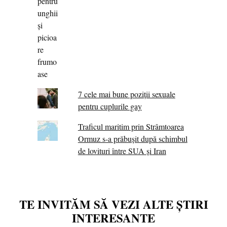
7 cele mai bune poziții sexuale
pentru cuplurile gay
Traficul maritim prin Strâmtoarea
Ormuz s-a prăbușit după schimbul
de lovituri între SUA şi Iran
TE INVITĂM SĂ VEZI ALTE ȘTIRI
INTERESANTE