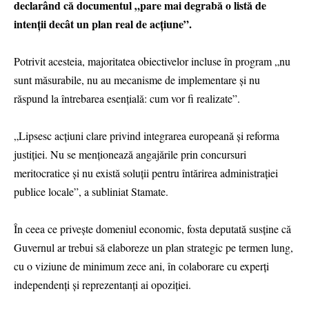
declarând că documentul „pare mai degrabă o listă de
intenții decât un plan real de acțiune”.
Potrivit acesteia, majoritatea obiectivelor incluse în program „nu
sunt măsurabile, nu au mecanisme de implementare și nu
răspund la întrebarea esențială: cum vor fi realizate”.
„Lipsesc acțiuni clare privind integrarea europeană și reforma
justiției. Nu se menționează angajările prin concursuri
meritocratice și nu există soluții pentru întărirea administrației
publice locale”, a subliniat Stamate.
În ceea ce privește domeniul economic, fosta deputată susține că
Guvernul ar trebui să elaboreze un plan strategic pe termen lung,
cu o viziune de minimum zece ani, în colaborare cu experți
independenți și reprezentanți ai opoziției.