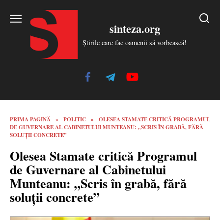
Skip
to
sinteza.org
content
Știrile care fac oamenii să vorbească!
PRIMA PAGINĂ
»
POLITIC
»
OLESEA STAMATE CRITICĂ PROGRAMUL
DE GUVERNARE AL CABINETULUI MUNTEANU: „SCRIS ÎN GRABĂ, FĂRĂ
SOLUȚII CONCRETE”
Olesea Stamate critică Programul
de Guvernare al Cabinetului
Munteanu: „Scris în grabă, fără
soluții concrete”