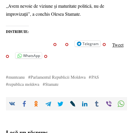
„Avem nevoie de viziune și maturitate politică, nu de
improvizații”, a conchis Olesea Stamate.
DISTRIBUIE:
Telegram
Tweet
WhatsApp
munteanu
Parlamentul Republicii Moldova
PAS
republica moldova
Stamate
Lasă un răspuns