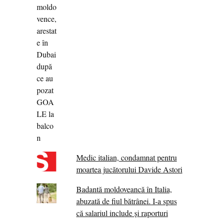
Medic italian, condamnat pentru
moartea jucătorului Davide Astori
Badantă moldoveancă în Italia,
abuzată de fiul bătrânei. I-a spus
că salariul include și raporturi