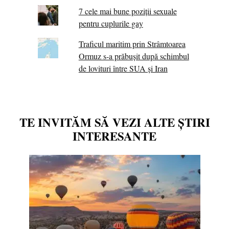
7 cele mai bune poziții sexuale
pentru cuplurile gay
Traficul maritim prin Strâmtoarea
Ormuz s-a prăbușit după schimbul
de lovituri între SUA şi Iran
TE INVITĂM SĂ VEZI ALTE ȘTIRI
INTERESANTE