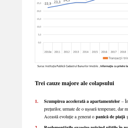
Trei cauze majore ale colapsului
Scumpirea accelerată a apartamentelor
– În
prețurilor, urmate de o ușoară temperare, dar me
panică de piață
Această evoluție a generat o
ș
Reglementările excesive privind plățile în 