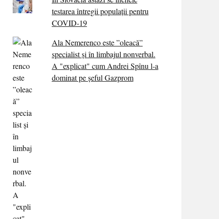
testarea întregii populații pentru
COVID-19
Ala Nemerenco este ”oleacă”
specialist și în limbajul nonverbal.
A "explicat" cum Andrei Spînu l-a
dominat pe șeful Gazprom