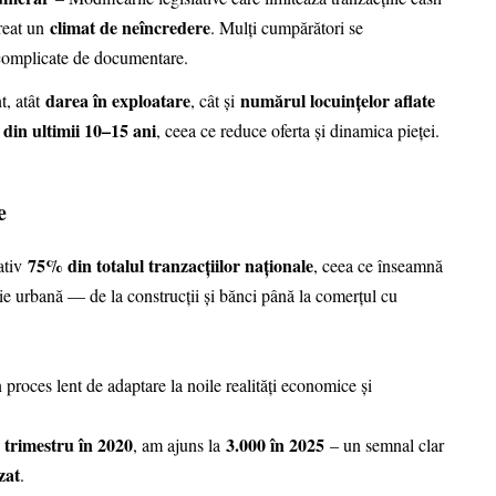
climat de neîncredere
creat un
. Mulți cumpărători se
r complicate de documentare.
darea în exploatare
numărul locuințelor aflate
t, atât
, cât și
 din ultimii 10–15 ani
, ceea ce reduce oferta și dinamica pieței.
e
75% din totalul tranzacțiilor naționale
ativ
, ceea ce înseamnă
mie urbană — de la construcții și bănci până la comerțul cu
un proces lent de adaptare la noile realități economice și
trimestru în 2020
3.000 în 2025
, am ajuns la
– un semnal clar
zat
.