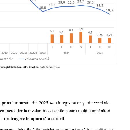
 primul trimestru din 2025 s-au înregistrat creșteri record ale
nținerea lor la niveluri inaccesibile pentru mulți cumpărători.
retragere temporară a cererii
i o
.
numerar
– Modificările legislative care limitează tranzacțiile cash