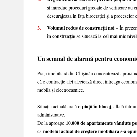
și introduc proceduri greoaie de verificare au 
descurajează în fața birocrației și a proceselo
Volumul redus de construcții noi
– În prezen
în construcție
cel mai mic nivel
se situează la
Un semnal de alarmă pentru economi
Piața imobiliară din Chișinău concentrează aproxim
că o contracție aici afectează direct întreaga econo
mobilă și electrocasnice.
piață în blocaj
Situația actuală arată o
, aflată într-
administrative.
10.000 de apartamente vândute pe 
De la aproape
modelul actual de creștere imobiliară s-a epui
că