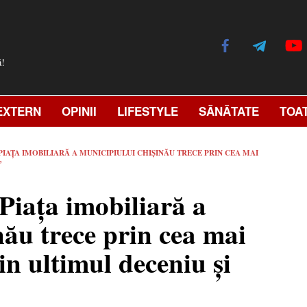
ă!
EXTERN
OPINII
LIFESTYLE
SĂNĂTATE
TOA
IAȚA IMOBILIARĂ A MUNICIPIULUI CHIȘINĂU TRECE PRIN CEA MAI
”
Piața imobiliară a
ău trece prin cea mai
n ultimul deceniu și