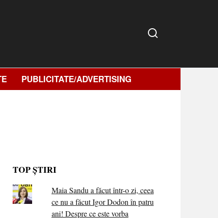
TE
PUBLICITATE/ADVERTISING
TOP ȘTIRI
Maia Sandu a făcut într-o zi, ceea
ce nu a făcut Igor Dodon în patru
ani! Despre ce este vorba