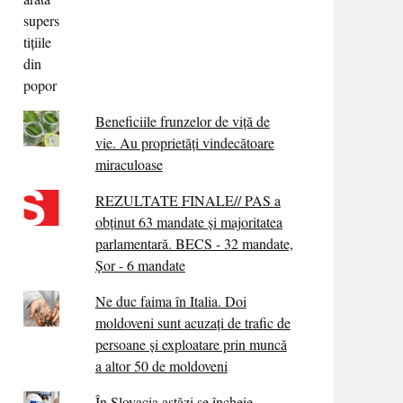
Beneficiile frunzelor de viță de
vie. Au proprietăţi vindecătoare
miraculoase
REZULTATE FINALE// PAS a
obținut 63 mandate și majoritatea
parlamentară. BECS - 32 mandate,
Șor - 6 mandate
Ne duc faima în Italia. Doi
moldoveni sunt acuzați de trafic de
persoane și exploatare prin muncă
a altor 50 de moldoveni
În Slovacia astăzi se încheie