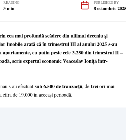
READING
PUBLISHED BY
3 min
8 octombrie 2025
rin cea mai profundă scădere din ultimul deceniu și
or Imobile arată că în trimestrul III al anului 2025 s-au
u apartamente, cu puțin peste cele 3.250 din trimestrul II –
oadă, scrie expertul economic Veaceslav Ioniță într-
sub 6.500 de tranzacții
trei ori mai
inău s-au efectuat
, de
a cifra de 19.000 în aceeași perioadă.