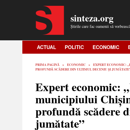
Skip
to
sinteza.org
content
Știrile care fac oamenii să vorbeasc
ACTUAL
POLITIC
ECONOMIC
PRIMA PAGINĂ
»
ECONOMIC
»
EXPERT ECONOMIC: „P
PROFUNDĂ SCĂDERE DIN ULTIMUL DECENIU ȘI JUMĂTATE
Expert economic: „
municipiului Chișin
profundă scădere di
jumătate”