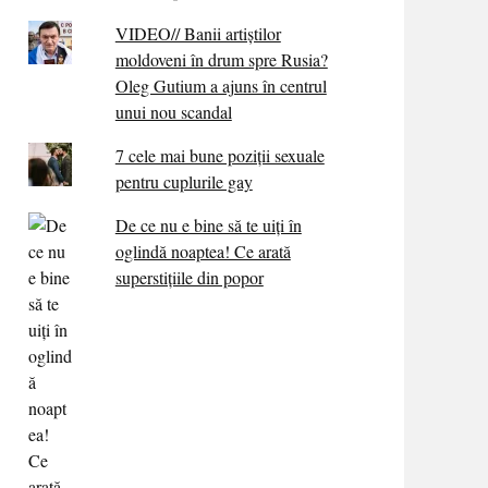
VIDEO// Banii artiștilor
moldoveni în drum spre Rusia?
Oleg Gutium a ajuns în centrul
unui nou scandal
7 cele mai bune poziții sexuale
pentru cuplurile gay
De ce nu e bine să te uiți în
oglindă noaptea! Ce arată
superstițiile din popor