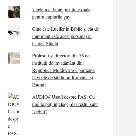
7 cele mai bune poziții sexuale
pentru cuplurile gay
Cine este Lucifer în Biblie și cât de
important este acest personaj în
Cartea Sfântă
Profesori și directori din 76 de
instituții de învățământ din
Republica Moldova vor participa
la vizite de studiu în România și
Estonia
AUDIO// Usatîi despre PAS: Cu
unii te poți înțelege, dar restul sunt
”debili”