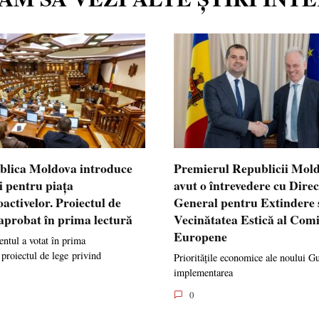
blica Moldova introduce
Premierul Republicii Mol
i pentru piața
avut o întrevedere cu Dire
oactivelor. Proiectul de
General pentru Extindere 
 aprobat în prima lectură
Vecinătatea Estică al Comi
Europene
ntul a votat în prima
 proiectul de lege privind
Prioritățile economice ale noului G
implementarea
0