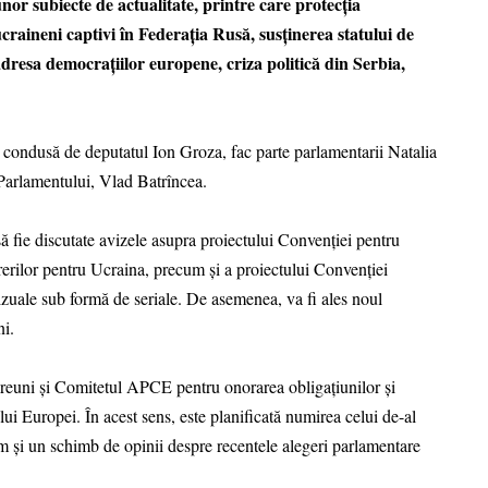
nor subiecte de actualitate, printre care protecția
 ucraineni captivi în Federația Rusă, susținerea statului de
adresa democrațiilor europene, criza politică din Serbia,
ondusă de deputatul Ion Groza, fac parte parlamentarii Natalia
Parlamentului, Vlad Batrîncea.
fie discutate avizele asupra proiectului Convenției pentru
erilor pentru Ucraina, precum și a proiectului Convenției
vizuale sub formă de seriale. De asemenea, va fi ales noul
i.
 reuni și Comitetul APCE pentru onorarea obligațiunilor și
ui Europei. În acest sens, este planificată numirea celui de-al
 și un schimb de opinii despre recentele alegeri parlamentare