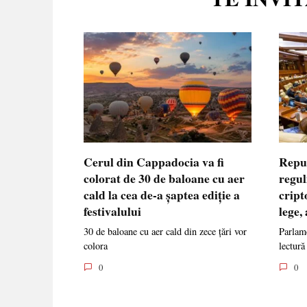
Cerul din Cappadocia va fi
Repu
colorat de 30 de baloane cu aer
regul
cald la cea de-a șaptea ediție a
cript
festivalului
lege,
30 de baloane cu aer cald din zece țări vor
Parlame
colora
lectură
0
0