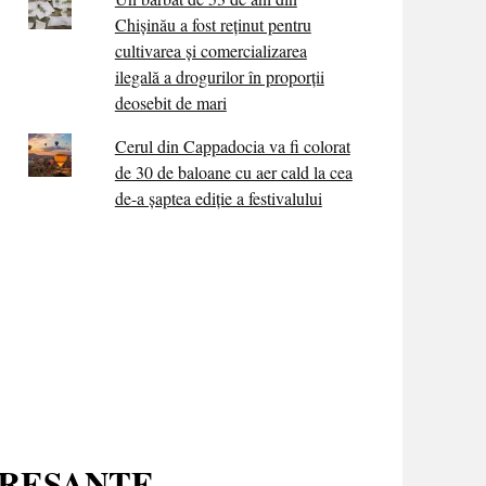
Chișinău a fost reținut pentru
cultivarea și comercializarea
ilegală a drogurilor în proporții
deosebit de mari
Cerul din Cappadocia va fi colorat
de 30 de baloane cu aer cald la cea
de-a șaptea ediție a festivalului
ERESANTE