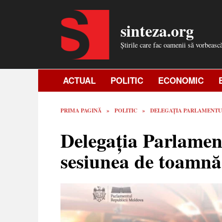
Skip
to
sinteza.org
content
Știrile care fac oamenii să vorbeasc
ACTUAL
POLITIC
ECONOMIC
PRIMA PAGINĂ
»
POLITIC
»
DELEGAȚIA PARLAMENTUL
Delegația Parlament
sesiunea de toamn