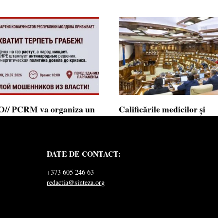
// PCRM va organiza un
Calificările medicilor și
st pe 28 iulie în fața
farmaciștilor obținute în 
mentului și invită cetățenii
putea fi recunoscute în
 alăture: ”Ajunge să
Republica Moldova
DATE DE CONTACT:
ăm jaful”
Calificările profesionale obținute d
și farmaciști
ul Comuniștilor din Republica
+373 605 246 63
a a lansat
redactia@sinteza.org
0