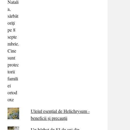
Uleiul esențial de Helichrysum -
beneficii și precauții
Un bărbat de 53 de ani din