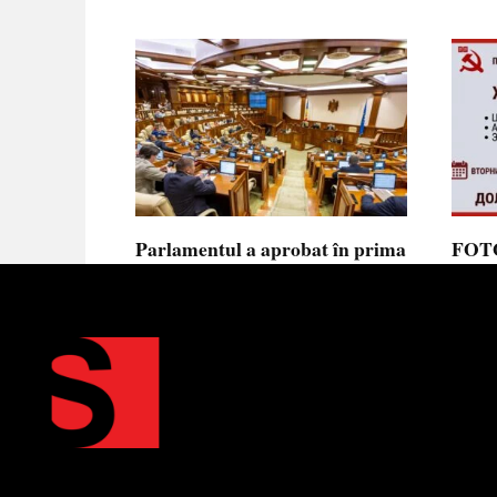
Parlamentul a aprobat în prima
FOTO
lectură noua lege privind
prote
ajutorul de stat, aliniată la
Parla
normele UE
să se
toler
Parlamentul a votat în prima
lectură proiectul de lege cu
Partid
Moldov
0
0