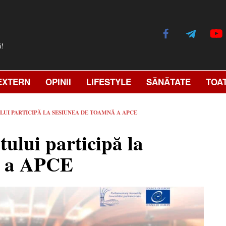
ă!
EXTERN
OPINII
LIFESTYLE
SĂNĂTATE
TOA
UI PARTICIPĂ LA SESIUNEA DE TOAMNĂ A APCE
ului participă la
ă a APCE