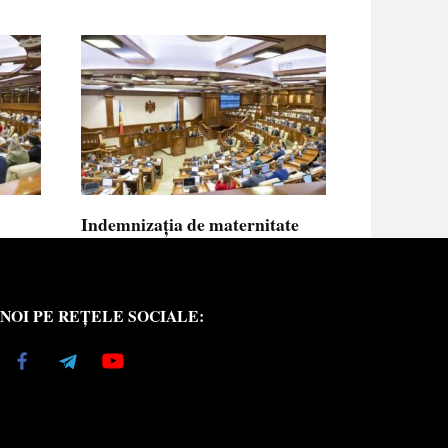
Indemnizația de maternitate
UE vor
pentru femeile necăsătorite și
neasigurate va putea fi calculată
din venitul asigurat al tatălui
NOI PE REȚELE SOCIALE:
copilului
e medici
Indemnizația de maternitate pentru femeile
necăsătorite
0