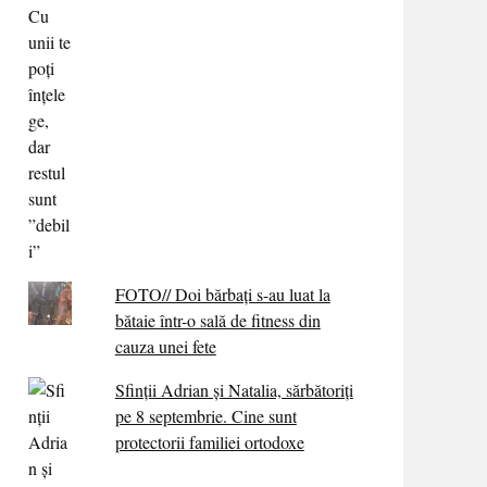
FOTO// Doi bărbați s-au luat la
bătaie într-o sală de fitness din
cauza unei fete
Sfinții Adrian și Natalia, sărbătoriți
pe 8 septembrie. Cine sunt
protectorii familiei ortodoxe