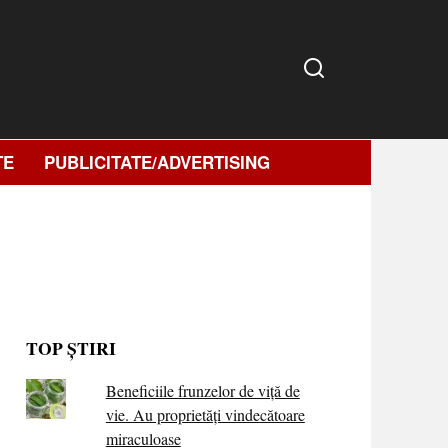
TE
PUBLICITATE/ADVERTISING
TOP ȘTIRI
Beneficiile frunzelor de viță de
vie. Au proprietăţi vindecătoare
miraculoase