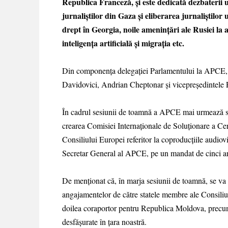
Republica Franceză, și este dedicată dezbaterii u
jurnaliștilor din Gaza și eliberarea jurnaliștilor
drept în Georgia, noile amenințări ale Rusiei la 
inteligența artificială și migrația etc.
Din componența delegației Parlamentului la APCE, c
Davidovici, Andrian Cheptonar și vicepreședintele 
În cadrul sesiunii de toamnă a APCE mai urmează să 
crearea Comisiei Internaționale de Soluționare a Cer
Consiliului Europei referitor la coproducțiile audio
Secretar General al APCE, pe un mandat de cinci an
De menționat că, în marja sesiunii de toamnă, se va
angajamentelor de către statele membre ale Consiliul
doilea coraportor pentru Republica Moldova, precum
desfășurate în țara noastră.