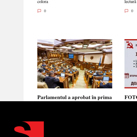
colora
lectură
0
0
Parlamentul a aprobat în prima
FOTO
lectură noua lege privind
prote
ajutorul de stat, aliniată la
Parla
normele UE
să se
toler
Parlamentul a votat în prima
lectură proiectul de lege cu
Partid