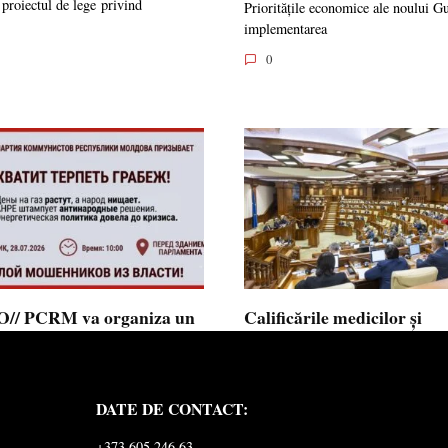
 proiectul de lege privind
Prioritățile economice ale noului G
implementarea
0
// PCRM va organiza un
Calificările medicilor și
st pe 28 iulie în fața
farmaciștilor obținute în 
mentului și invită cetățenii
putea fi recunoscute în
 alăture: ”Ajunge să
Republica Moldova
DATE DE CONTACT:
ăm jaful”
Calificările profesionale obținute d
și farmaciști
ul Comuniștilor din Republica
+373 605 246 63