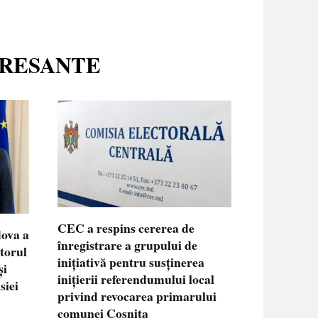
ERESANTE
CEC a respins cererea de
dova a
înregistrare a grupului de
ctorul
inițiativă pentru susținerea
și
inițierii referendumului local
siei
privind revocarea primarului
comunei Coșnița