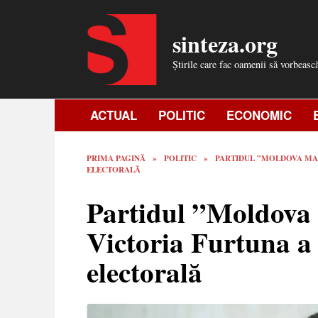
Skip
to
sinteza.org
content
Știrile care fac oamenii să vorbeasc
ACTUAL
POLITIC
ECONOMIC
PRIMA PAGINĂ
»
POLITIC
»
PARTIDUL ”MOLDOVA MAR
ELECTORALĂ
Partidul ”Moldova
Victoria Furtuna a
electorală