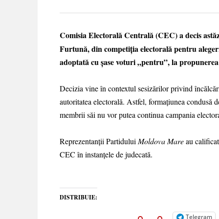
Comisia Electorală Centrală (CEC) a decis astă
Furtună, din competiția electorală pentru alege
adoptată cu șase voturi „pentru”, la propunerea
Decizia vine în contextul sesizărilor privind încălcăr
autoritatea electorală. Astfel, formațiunea condusă d
membrii săi nu vor putea continua campania electora
Reprezentanții Partidului
Moldova Mare
au califica
CEC în instanțele de judecată.
DISTRIBUIE:
Telegram