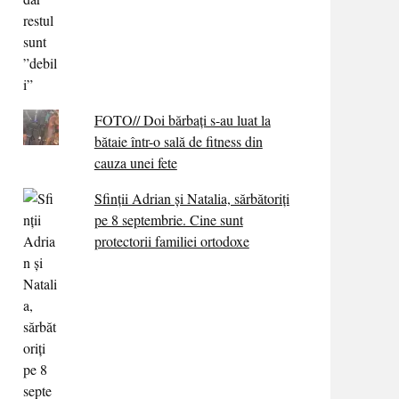
FOTO// Doi bărbați s-au luat la
bătaie într-o sală de fitness din
cauza unei fete
Sfinții Adrian și Natalia, sărbătoriți
pe 8 septembrie. Cine sunt
protectorii familiei ortodoxe