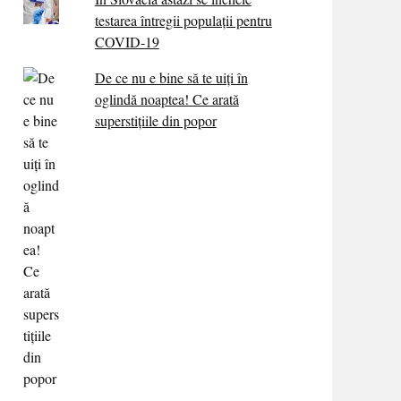
testarea întregii populații pentru
COVID-19
De ce nu e bine să te uiți în
oglindă noaptea! Ce arată
superstițiile din popor