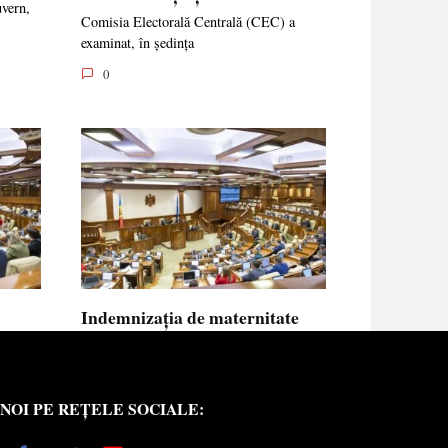
uvern,
Comisia Electorală Centrală (CEC) a
examinat, în ședința
0
Indemnizația de maternitate
UE vor
pentru femeile necăsătorite și
neasigurate va putea fi calculată
din venitul asigurat al tatălui
NOI PE REȚELE SOCIALE:
copilului
e medici
Indemnizația de maternitate pentru femeile