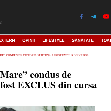
ă!
EXTERN
OPINII
LIFESTYLE
SĂNĂTATE
TOA
E” CONDUS DE VICTORIA FURTUNA A FOST EXCLUS DIN CURSA
 Mare” condus de
 fost EXCLUS din cursa