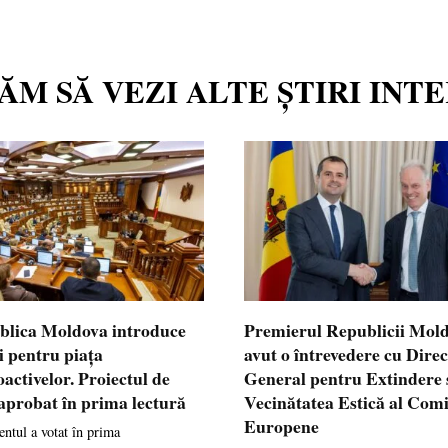
TĂM SĂ VEZI ALTE ȘTIRI INT
blica Moldova introduce
Premierul Republicii Mol
i pentru piața
avut o întrevedere cu Dire
oactivelor. Proiectul de
General pentru Extindere 
 aprobat în prima lectură
Vecinătatea Estică al Comi
Europene
ntul a votat în prima