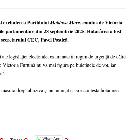
zi excluderea Partidului
, condus de Victoria
Moldova Mare
rile parlamentare din 28 septembrie 2025. Hotărârea a fost
 secretarului CEC, Pavel Postică.
i ale legislației electorale, examinate în regim de urgență de către
e Victoria Furtună nu va mai figura pe buletinele de vot, iar
lă.
t măsura drept abuzivă și au anunțat că vor contesta hotărârea
WhatsApp
Tweet