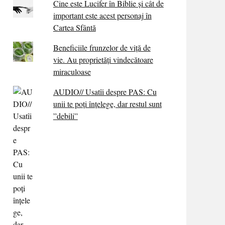
Cine este Lucifer în Biblie și cât de
important este acest personaj în
Cartea Sfântă
Beneficiile frunzelor de viță de
vie. Au proprietăţi vindecătoare
miraculoase
AUDIO// Usatîi despre PAS: Cu
unii te poți înțelege, dar restul sunt
”debili”