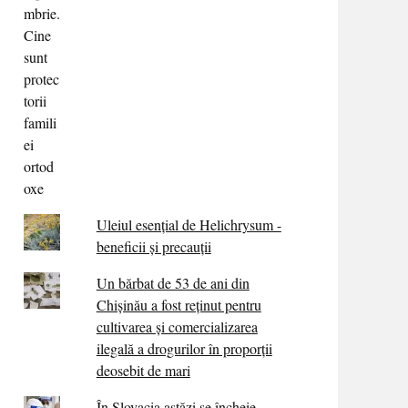
Uleiul esențial de Helichrysum -
beneficii și precauții
Un bărbat de 53 de ani din
Chișinău a fost reținut pentru
cultivarea și comercializarea
ilegală a drogurilor în proporții
deosebit de mari
În Slovacia astăzi se încheie