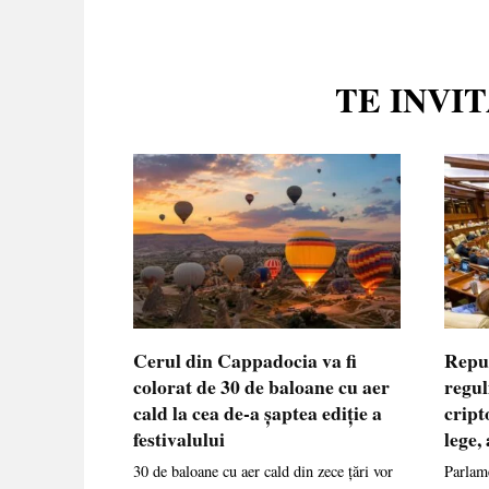
TE INVI
Cerul din Cappadocia va fi
Repu
colorat de 30 de baloane cu aer
regul
cald la cea de-a șaptea ediție a
cript
festivalului
lege,
30 de baloane cu aer cald din zece țări vor
Parlame