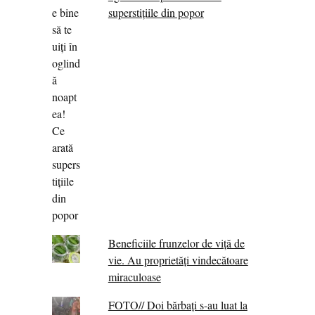
superstițiile din popor
Beneficiile frunzelor de viță de
vie. Au proprietăţi vindecătoare
miraculoase
FOTO// Doi bărbați s-au luat la