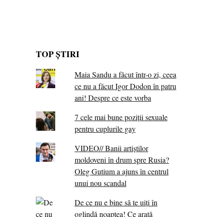
TOP ȘTIRI
Maia Sandu a făcut într-o zi, ceea
ce nu a făcut Igor Dodon în patru
ani! Despre ce este vorba
7 cele mai bune poziții sexuale
pentru cuplurile gay
VIDEO// Banii artiștilor
moldoveni în drum spre Rusia?
Oleg Gutium a ajuns în centrul
unui nou scandal
De ce nu e bine să te uiți în
oglindă noaptea! Ce arată