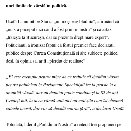
unei limite de vârstă în politică.
Usatîi l-a numit pe Sturza „un moșneag bludnic”, afirmând că
„nu s-a priceput nici când a fost prim-ministru” și că astăzi
„trăiește la București, dar se prezintă drept mare expert”.
Politicianul a ironizat faptul că fostul premier face declarații
publice despre Curtea Constituțională și alte subiecte politice,
deși, în opinia sa, ar fi „pierdut de realitate”.
„El este exemplu pentru mine de ce trebuie să limităm vârsta
pentru politicieni în Parlament. Specialiștii ies la pensie la o
anumită vârstă, dar un deputat poate candida și la 82 de ani.
Credeți-mă, la acea vârstă unii nici nu mai știu cum își cheamă
câinele acasă, dar vor să decidă soarta țării”, a declarat Usatîi.
Totodată, liderul „Partidului Nostru” a reiterat trei propuneri pe