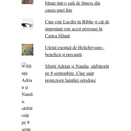
bătaie într-o sală de fitness din
cauza unei fete
Cine este Lucifer în Biblie și cât de
important este acest personaj în
Cartea Sfântă
Uleiul esențial de Helichrysum -
beneficii și precauții
Sfinții Adrian și Natalia, sărbătoriți
pe 8 septembrie. Cine sunt
protectorii familiei ortodoxe