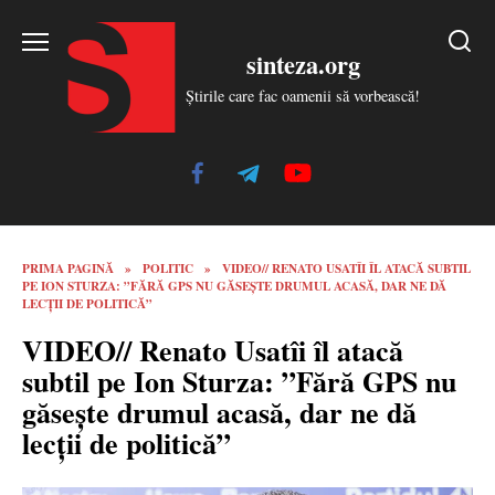
Skip
to
sinteza.org
content
Știrile care fac oamenii să vorbească!
PRIMA PAGINĂ
»
POLITIC
»
VIDEO// RENATO USATÎI ÎL ATACĂ SUBTIL
PE ION STURZA: ”FĂRĂ GPS NU GĂSEȘTE DRUMUL ACASĂ, DAR NE DĂ
LECȚII DE POLITICĂ”
VIDEO// Renato Usatîi îl atacă
subtil pe Ion Sturza: ”Fără GPS nu
găsește drumul acasă, dar ne dă
lecții de politică”