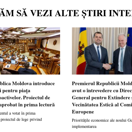
TĂM SĂ VEZI ALTE ȘTIRI INT
blica Moldova introduce
Premierul Republicii Mol
i pentru piața
avut o întrevedere cu Dire
oactivelor. Proiectul de
General pentru Extindere 
 aprobat în prima lectură
Vecinătatea Estică al Comi
Europene
ntul a votat în prima
 proiectul de lege privind
Prioritățile economice ale noului G
implementarea