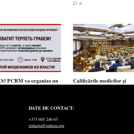
0
// PCRM va organiza un
Calificările medicilor și
st pe 28 iulie în fața
farmaciștilor obținute în 
mentului și invită cetățenii
putea fi recunoscute în
 alăture: ”Ajunge să
Republica Moldova
DATE DE CONTACT:
ăm jaful”
Calificările profesionale obținute d
și farmaciști
ul Comuniștilor din Republica
+373 605 246 63
a a lansat
redactia@sinteza.org
0