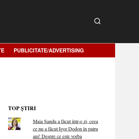
TE
PUBLICITATE/ADVERTISING
TOP ȘTIRI
Maia Sandu a făcut într-o zi, ceea
ce nu a făcut Igor Dodon în patru
ani! Despre ce este vorba