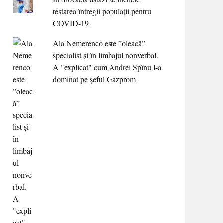
testarea întregii populații pentru
COVID-19
Ala Nemerenco este ”oleacă”
specialist și în limbajul nonverbal.
A "explicat" cum Andrei Spînu l-a
dominat pe șeful Gazprom