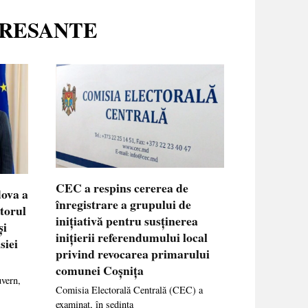
ERESANTE
CEC a respins cererea de
dova a
înregistrare a grupului de
ctorul
inițiativă pentru susținerea
și
inițierii referendumului local
siei
privind revocarea primarului
comunei Coșnița
uvern,
Comisia Electorală Centrală (CEC) a
examinat, în ședința