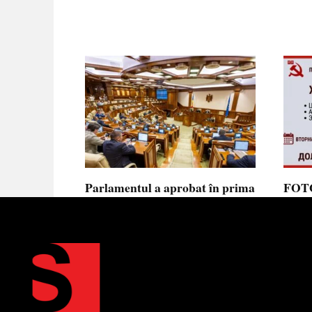
Parlamentul a aprobat în prima
FOTO
lectură noua lege privind
prote
ajutorul de stat, aliniată la
Parla
normele UE
să se
toler
Parlamentul a votat în prima
lectură proiectul de lege cu
Partid
Moldov
0
0