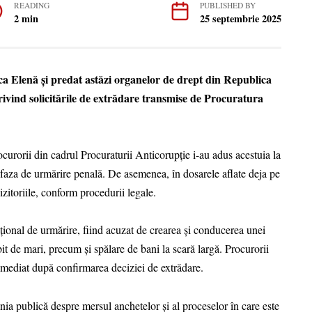
READING
PUBLISHED BY
2 min
25 septembrie 2025
ca Elenă și predat astăzi organelor de drept din Republica
rivind solicitările de extrădare transmise de Procuratura
curorii din cadrul Procuraturii Anticorupție i-au adus acestuia la
a faza de urmărire penală. De asemenea, în dosarele aflate deja pe
izitoriile, conform procedurii legale.
țional de urmărire, fiind acuzat de crearea și conducerea unei
it de mari, precum și spălare de bani la scară largă. Procurorii
, imediat după confirmarea deciziei de extrădare.
nia publică despre mersul anchetelor și al proceselor în care este