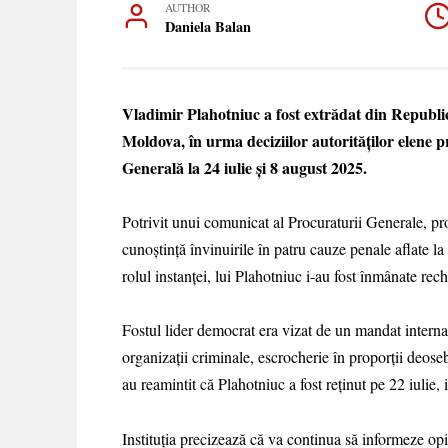
AUTHOR
Daniela Balan
Vladimir Plahotniuc a fost extrădat din Republi
Moldova, în urma deciziilor autorităților elene p
Generală la 24 iulie și 8 august 2025.
Potrivit unui comunicat al Procuraturii Generale, pro
cunoștință învinuirile în patru cauze penale aflate l
rolul instanței, lui Plahotniuc i-au fost înmânate rech
Fostul lider democrat era vizat de un mandat interna
organizații criminale, escrocherie în proporții deoseb
au reamintit că Plahotniuc a fost reținut pe 22 iulie
Instituția precizează că va continua să informeze opi