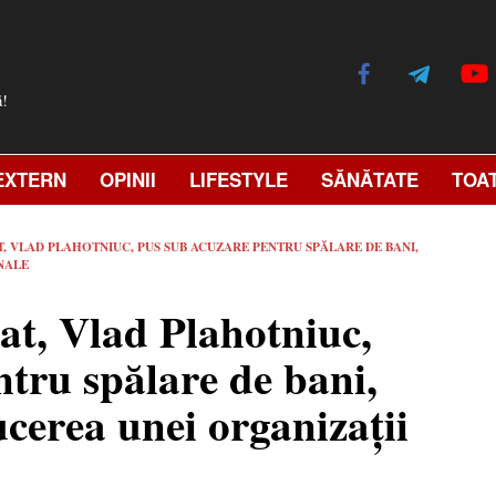
ă!
EXTERN
OPINII
LIFESTYLE
SĂNĂTATE
TOA
, VLAD PLAHOTNIUC, PUS SUB ACUZARE PENTRU SPĂLARE DE BANI,
NALE
at, Vlad Plahotniuc,
tru spălare de bani,
ucerea unei organizații