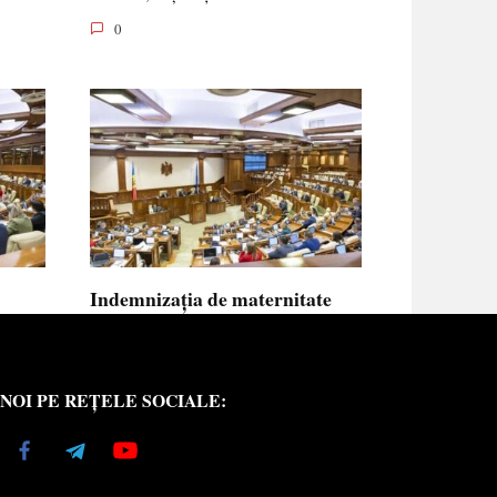
0
Indemnizația de maternitate
UE vor
pentru femeile necăsătorite și
neasigurate va putea fi calculată
din venitul asigurat al tatălui
NOI PE REȚELE SOCIALE:
copilului
e medici
Indemnizația de maternitate pentru femeile
necăsătorite
0