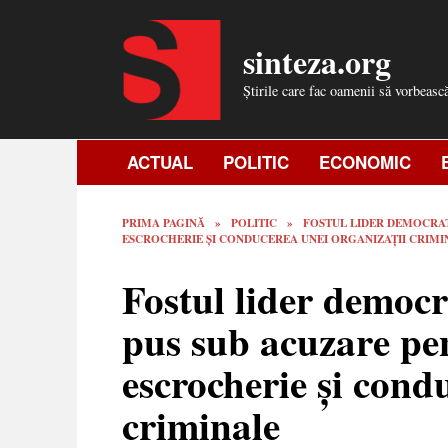
Skip
to
sinteza.org
content
Știrile care fac oamenii să vorbeasc
ACTUAL
POLITIC
ECONOMIC
PRIMA PAGINĂ
»
POLITIC
»
FOSTUL LIDER DEMOCRAT
ESCROCHERIE ȘI CONDUCEREA UNEI ORGANIZAȚII CRIMI
Fostul lider democr
pus sub acuzare pen
escrocherie și cond
criminale