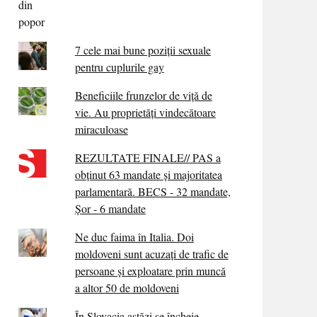
7 cele mai bune poziții sexuale
pentru cuplurile gay
Beneficiile frunzelor de viță de
vie. Au proprietăţi vindecătoare
miraculoase
REZULTATE FINALE// PAS a
obținut 63 mandate și majoritatea
parlamentară. BECS - 32 mandate,
Șor - 6 mandate
Ne duc faima în Italia. Doi
moldoveni sunt acuzați de trafic de
persoane și exploatare prin muncă
a altor 50 de moldoveni
În Slovacia astăzi se încheie