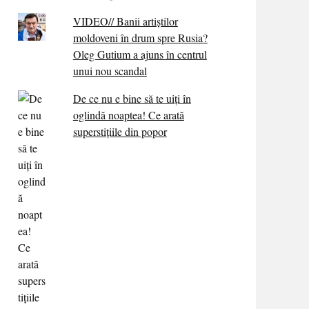
VIDEO// Banii artiștilor
moldoveni în drum spre Rusia?
Oleg Gutium a ajuns în centrul
unui nou scandal
De ce nu e bine să te uiți în
oglindă noaptea! Ce arată
superstițiile din popor