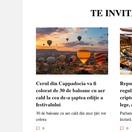
TE INVI
Cerul din Cappadocia va fi
Repu
colorat de 30 de baloane cu aer
regul
cald la cea de-a șaptea ediție a
cript
festivalului
lege,
30 de baloane cu aer cald din zece țări vor
Parlame
colora
lectură
0
0