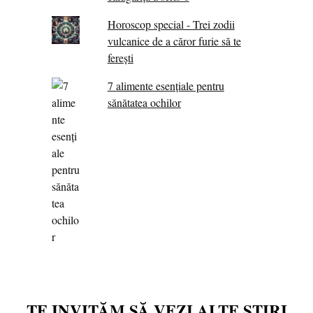
Horoscop special - Trei zodii
vulcanice de a căror furie să te
ferești
7 alimente esenţiale pentru
sănătatea ochilor
TE INVITĂM SĂ VEZI ALTE ȘTIRI