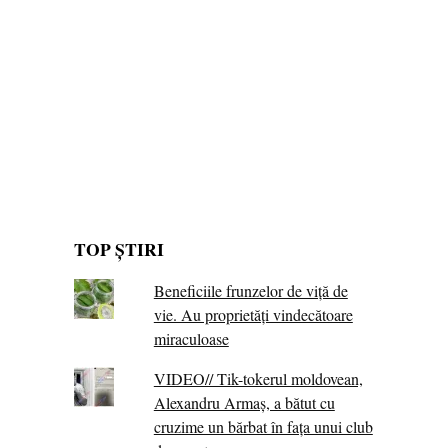
TOP ȘTIRI
Beneficiile frunzelor de viță de
vie. Au proprietăţi vindecătoare
miraculoase
VIDEO// Tik-tokerul moldovean,
Alexandru Armaș, a bătut cu
cruzime un bărbat în fața unui club