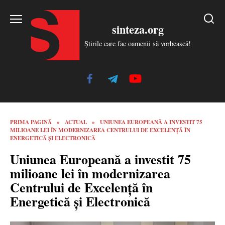
Skip
to
sinteza.org
content
Știrile care fac oamenii să vorbească!
PRIMA PAGINĂ
»
ACTUAL
»
UNIUNEA EUROPEANĂ A INVESTIT 75
MILIOANE LEI ÎN MODERNIZAREA CENTRULUI DE EXCELENȚĂ ÎN
ENERGETICĂ ȘI ELECTRONICĂ
Uniunea Europeană a investit 75
milioane lei în modernizarea
Centrului de Excelență în
Energetică și Electronică