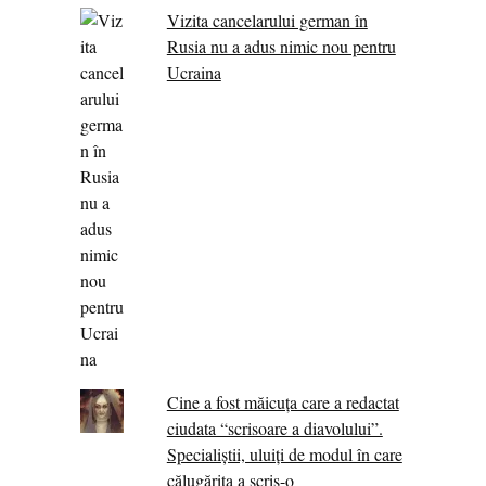
Vizita cancelarului german în
Rusia nu a adus nimic nou pentru
Ucraina
Cine a fost măicuţa care a redactat
ciudata “scrisoare a diavolului”.
Specialiştii, uluiţi de modul în care
călugărița a scris-o