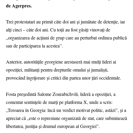
de Agerpres.
Trei protestatari au primit câte doi ani şi jumătate de detenţie, iar
alţi cinci – câte doi ani. Cu toţii au fost găsiţi vinovaţi de
„organizarea de acţiuni de grup care au perturbat ordinea publică
sau de participarea la acestea”.
Anterior, autorităţile georgiene arestaseră mai mulţi lideri ai
opoziţiei, militanţi pentru drepturile omului şi jurnalişti,
provocând îngrijorare şi critici din partea unor ţări occidentale.
Fosta preşedintă Salome Zourabichvili, lideră a opoziţiei, a
comentat sentinţele de marţi pe platforma X, unde a scris:
„Teroarea în Georgia: încă un verdict motivat politic, astăzi”, şi a
apreciat că „este o represiune organizată de stat, care subminează
libertatea, justiţia şi drumul european al Georgiei”.