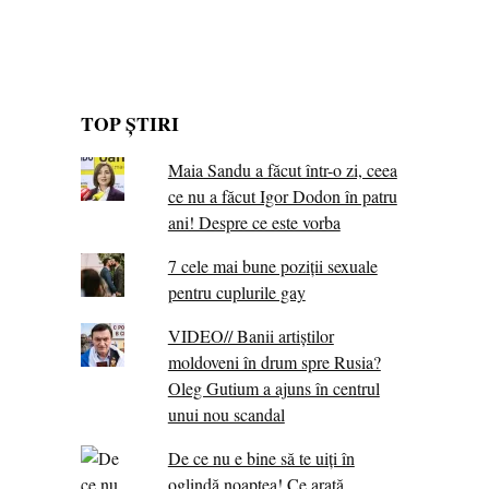
TOP ȘTIRI
Maia Sandu a făcut într-o zi, ceea
ce nu a făcut Igor Dodon în patru
ani! Despre ce este vorba
7 cele mai bune poziții sexuale
pentru cuplurile gay
VIDEO// Banii artiștilor
moldoveni în drum spre Rusia?
Oleg Gutium a ajuns în centrul
unui nou scandal
De ce nu e bine să te uiți în
oglindă noaptea! Ce arată