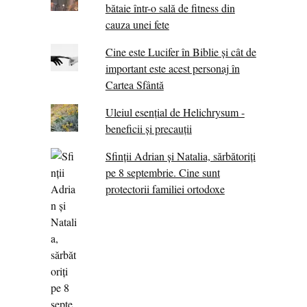
bătaie într-o sală de fitness din
cauza unei fete
Cine este Lucifer în Biblie și cât de
important este acest personaj în
Cartea Sfântă
Uleiul esențial de Helichrysum -
beneficii și precauții
Sfinții Adrian și Natalia, sărbătoriți
pe 8 septembrie. Cine sunt
protectorii familiei ortodoxe