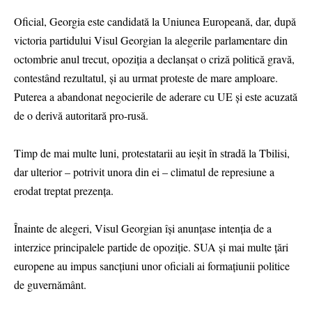
Oficial, Georgia este candidată la Uniunea Europeană, dar, după
victoria partidului Visul Georgian la alegerile parlamentare din
octombrie anul trecut, opoziţia a declanşat o criză politică gravă,
contestând rezultatul, şi au urmat proteste de mare amploare.
Puterea a abandonat negocierile de aderare cu UE şi este acuzată
de o derivă autoritară pro-rusă.
Timp de mai multe luni, protestatarii au ieşit în stradă la Tbilisi,
dar ulterior – potrivit unora din ei – climatul de represiune a
erodat treptat prezenţa.
Înainte de alegeri, Visul Georgian îşi anunţase intenţia de a
interzice principalele partide de opoziţie. SUA şi mai multe ţări
europene au impus sancţiuni unor oficiali ai formaţiunii politice
de guvernământ.