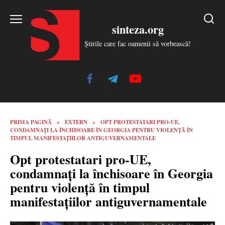
Skip
to
sinteza.org
content
Știrile care fac oamenii să vorbească!
PRIMA PAGINĂ
»
EXTERN
»
OPT PROTESTATARI PRO-UE,
CONDAMNAȚI LA ÎNCHISOARE ÎN GEORGIA PENTRU VIOLENȚĂ ÎN
TIMPUL MANIFESTAȚIILOR ANTIGUVERNAMENTALE
Opt protestatari pro-UE,
condamnați la închisoare în Georgia
pentru violență în timpul
manifestațiilor antiguvernamentale