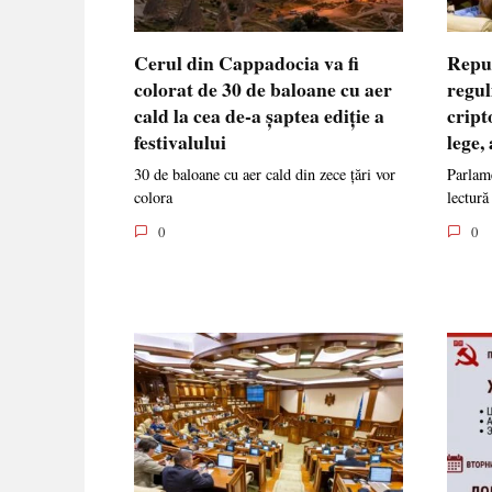
Cerul din Cappadocia va fi
Repu
colorat de 30 de baloane cu aer
regul
cald la cea de-a șaptea ediție a
cript
festivalului
lege,
30 de baloane cu aer cald din zece țări vor
Parlame
colora
lectură
0
0