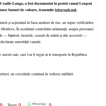
l Ceadîr-Lunga, a fost documentat la postul vamal Leușeni
a unor bunuri de valoare, transmite
telegraph.md.
tieră și acționând în baza analizei de risc, au supus verificărilor
a–Moldova. În rezultatul controlului amănunțit, asupra persoanei
cole — bijuterii, monede, ceasuri de mână și alte accesorii —
declarate autorității vamale.
 surorii sale, care l-ar fi rugat să le transporte în Republica
rtizei, iar cercetările continuă în vederea stabilirii
WhatsApp
Tweet