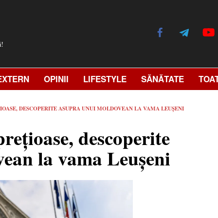
ă!
EXTERN
OPINII
LIFESTYLE
SĂNĂTATE
TOA
ȚIOASE, DESCOPERITE ASUPRA UNUI MOLDOVEAN LA VAMA LEUȘENI
rețioase, descoperite
vean la vama Leușeni