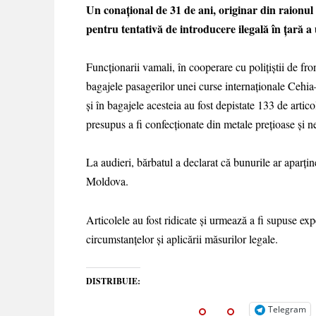
Un conațional de 31 de ani, originar din raionu
pentru tentativă de introducere ilegală în țară 
Funcționarii vamali, în cooperare cu polițiștii de fron
bagajele pasagerilor unei curse internaționale Cehi
și în bagajele acesteia au fost depistate 133 de arti
presupus a fi confecționate din metale prețioase și ne
La audieri, bărbatul a declarat că bunurile ar aparține
Moldova.
Articolele au fost ridicate și urmează a fi supuse expe
circumstanțelor și aplicării măsurilor legale.
DISTRIBUIE:
Telegram