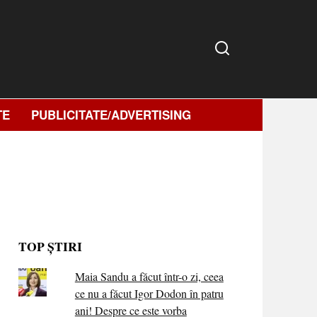
TE
PUBLICITATE/ADVERTISING
TOP ȘTIRI
Maia Sandu a făcut într-o zi, ceea
ce nu a făcut Igor Dodon în patru
ani! Despre ce este vorba