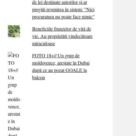
de lei destinate autorilor și-ar
pregăti revenirea în sistem: ”Nici
procuratura nu poate face nimic”
Beneficiile frunzelor de viță de
vie. Au proprietăţi vindecătoare
miraculoase
FOTO 18+// Un grup de
moldovence, arestate în Dubai
după ce au pozat GOALE la
balcon