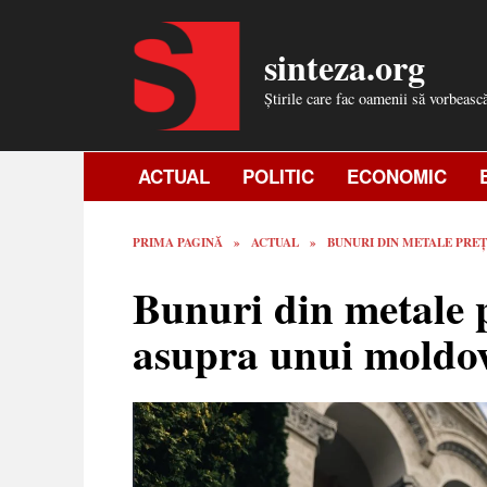
Skip
to
sinteza.org
content
Știrile care fac oamenii să vorbeasc
ACTUAL
POLITIC
ECONOMIC
PRIMA PAGINĂ
»
ACTUAL
»
BUNURI DIN METALE PRE
Bunuri din metale p
asupra unui moldo