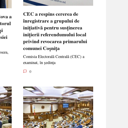
CEC a respins cererea de
dova a
înregistrare a grupului de
ctorul
inițiativă pentru susținerea
și
inițierii referendumului local
siei
privind revocarea primarului
comunei Coșnița
uvern,
Comisia Electorală Centrală (CEC) a
examinat, în ședința
0