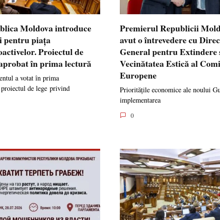
blica Moldova introduce
Premierul Republicii Mol
i pentru piața
avut o întrevedere cu Dire
oactivelor. Proiectul de
General pentru Extindere 
 aprobat în prima lectură
Vecinătatea Estică al Comi
Europene
ntul a votat în prima
 proiectul de lege privind
Prioritățile economice ale noului G
implementarea
0