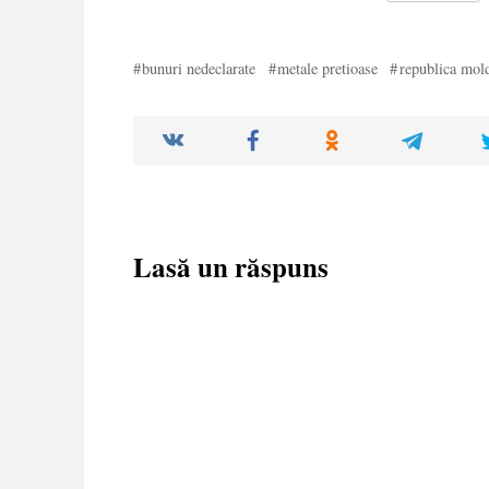
bunuri nedeclarate
metale pretioase
republica mol
Lasă un răspuns