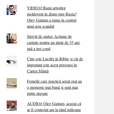
VIDEO// Banii artiștilor
moldoveni în drum spre Rusia?
Oleg Gutium a ajuns în centrul
unui nou scandal
Strigăt de ajutor. Acțiune de
caritate pentru un tânăr de 35 ani,
tată a trei copii
Cine este Lucifer în Biblie și cât de
important este acest personaj în
Cartea Sfântă
Femeile care practică sexul oral au
o memorie mai bună și sunt mai
puțin stresate
AUDIO// Oleg Gutium, acuzat că
ar fi controlat ani la rând milioane