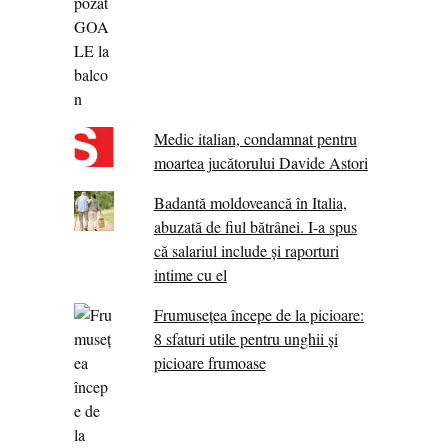
Medic italian, condamnat pentru
moartea jucătorului Davide Astori
Badantă moldoveancă în Italia,
abuzată de fiul bătrânei. I-a spus
că salariul include și raporturi
intime cu el
Frumusețea începe de la picioare:
8 sfaturi utile pentru unghii și
picioare frumoase