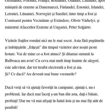
Germaniei, Poloniei, Franței, României, Olandei, Lituaniei; apoi
miniștrii de externe ai Danemarcei, Finlandei, Estoniei, Islandei,
Letoniei, Lituaniei, Norvegiei și Suediei; între timp a fost și
Comisarul pentru Vecinătate și Extindere, Olivér Várhelyi; și
ministrul Afacerilor Externe al Ungariei, Péter Szijjártó.
Vizitele fraților români nici nu le mai socot. Asta fără pupăturile
și îmbățișările „frățești” din timpul vizitelor alor noștri peste
hotare. Vai de mine ce-a fost atunci! Și ditamai summit la
Bulboaca am avut! Cu ceva mai mult timp înainte de alegeri,
este adevărat, dar tot treabă electorală a fost și aia.
Și? Ce dacă? Au devenit mai bune vremurile?
Dacă vreți să vă ajutați favoriții în campanie, ajutați-i, nu-i
problemă. Iar dacă mai faceți ș-un ban din asta, dați-i bătaie,
profitați! Dar nu vă mai afișați în halul ăsta și nu mai fiți atât de
penibili!