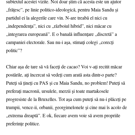
subtextul acestei vizite. Noi doar știm că acesta este un ajutor
„frățesc”, pe linie politico-ideologică, pentru Maia Sandu și
partidul ei la alegerile care vin. N-are treabă el nici cu
„independența”, nici cu „războiul hibrid”, nici măcar cu
„integrarea europeană”. E o banală influențare „discretă” a
campaniei electorale. Sau nu-i așa, stimați colegi „corecți
politic”?
Chiar așa de tare să vă faceți de cacao? Voi v-ați recitit măcar
postările, ați încercat să vedeți cum arată asta dintr-o parte?
Puteți să țineți cu PAS și cu Maia Sandu, no problem! Puteți să
preferați macronii, ursulele, merzii și toate martakosele
progresiste de la Bruxelles. Tot așa cum puteți să nu-i plăceți pe
trumpii, vence-ii, orbanii, georgimelonele și cine mai îs acolo de
„extrema dreaptă”. E ok, fiecare avem voie să avem propriile
preferințe politice.