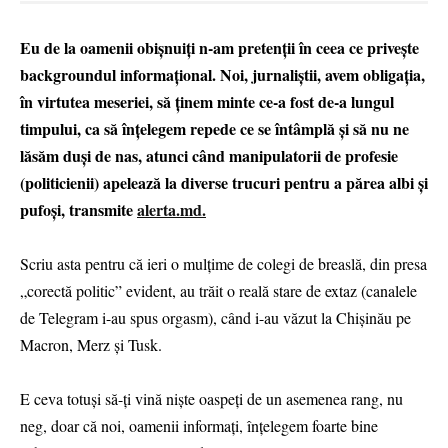
Eu de la oamenii obișnuiți n-am pretenții în ceea ce privește
backgroundul informațional. Noi, jurnaliștii, avem obligația,
în virtutea meseriei, să ținem minte ce-a fost de-a lungul
timpului, ca să înțelegem repede ce se întâmplă și să nu ne
lăsăm duși de nas, atunci când manipulatorii de profesie
(politicienii) apelează la diverse trucuri pentru a părea albi și
pufoși, transmite
alerta.md.
Scriu asta pentru că ieri o mulțime de colegi de breaslă, din presa
„corectă politic” evident, au trăit o reală stare de extaz (canalele
de Telegram i-au spus orgasm), când i-au văzut la Chișinău pe
Macron, Merz și Tusk.
E ceva totuși să-ți vină niște oaspeți de un asemenea rang, nu
neg, doar că noi, oamenii informați, înțelegem foarte bine