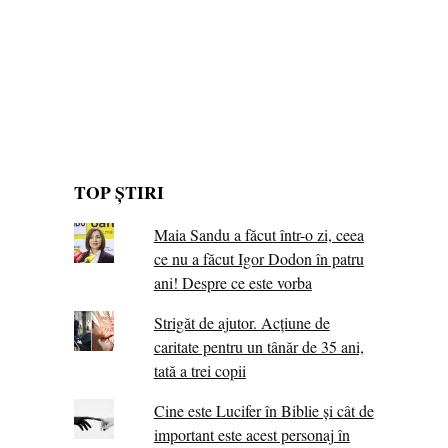
TOP ȘTIRI
Maia Sandu a făcut într-o zi, ceea
ce nu a făcut Igor Dodon în patru
ani! Despre ce este vorba
Strigăt de ajutor. Acțiune de
caritate pentru un tânăr de 35 ani,
tată a trei copii
Cine este Lucifer în Biblie și cât de
important este acest personaj în