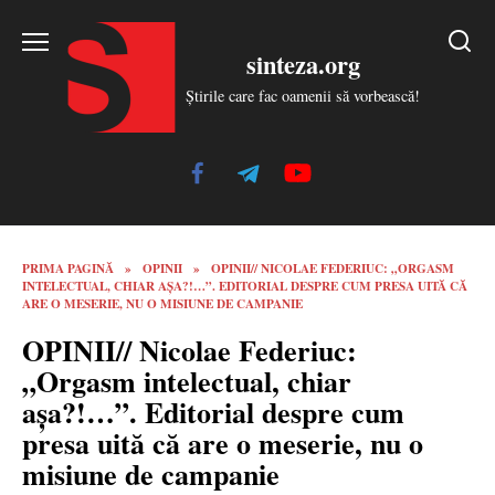
Skip
to
sinteza.org
content
Știrile care fac oamenii să vorbească!
PRIMA PAGINĂ
»
OPINII
»
OPINII// NICOLAE FEDERIUC: „ORGASM
INTELECTUAL, CHIAR AȘA?!…”. EDITORIAL DESPRE CUM PRESA UITĂ CĂ
ARE O MESERIE, NU O MISIUNE DE CAMPANIE
OPINII// Nicolae Federiuc:
„Orgasm intelectual, chiar
așa?!…”. Editorial despre cum
presa uită că are o meserie, nu o
misiune de campanie