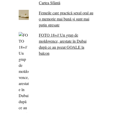
Cartea Sfântă
Femeile care practică sexul oral au
o memorie mai bună și sunt mai
puțin stresate
FOTO 18+// Un grup de
moldovence, arestate în Dubai
după ce au pozat GOALE la
balcon