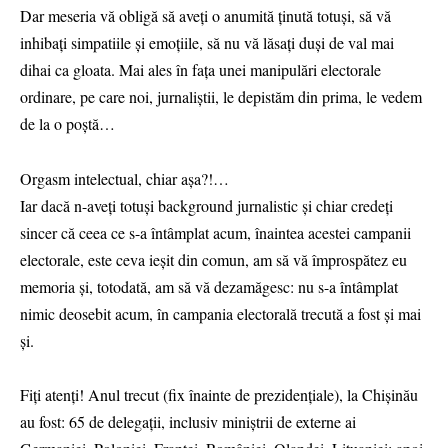
Dar meseria vă obligă să aveți o anumită ținută totuși, să vă
inhibați simpatiile și emoțiile, să nu vă lăsați duși de val mai
dihai ca gloata. Mai ales în fața unei manipulări electorale
ordinare, pe care noi, jurnaliștii, le depistăm din prima, le vedem
de la o poștă…
Orgasm intelectual, chiar așa?!…
Iar dacă n-aveți totuși background jurnalistic și chiar credeți
sincer că ceea ce s-a întâmplat acum, înaintea acestei campanii
electorale, este ceva ieșit din comun, am să vă împrospătez eu
memoria și, totodată, am să vă dezamăgesc: nu s-a întâmplat
nimic deosebit acum, în campania electorală trecută a fost și mai
și.
Fiți atenți! Anul trecut (fix înainte de prezidențiale), la Chișinău
au fost: 65 de delegații, inclusiv miniștrii de externe ai