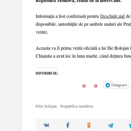
Republica Moldova, reluat de la libertv.md.
Informația a fost confirmată pentru
Deschide.md
de 
disponibile, autoritățile de pe ambele maluri ale Pru
vizitei.
Aceasta va fi prima vizită oficială a lui Ilie Bolojan
Chișinău a avut loc în luna martie, când deținea fun
DISTRIBUIE:
Telegram
ilie bolojan
republica moldova