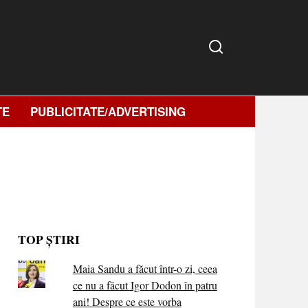
TE
PUBLICITATE/ADVERTISING
TOP ȘTIRI
Maia Sandu a făcut într-o zi, ceea
ce nu a făcut Igor Dodon în patru
ani! Despre ce este vorba