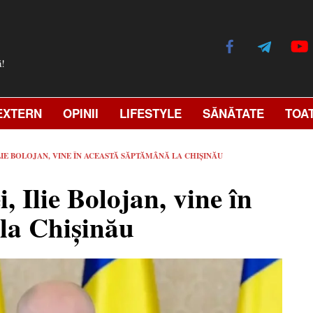
ă!
EXTERN
OPINII
LIFESTYLE
SĂNĂTATE
TOA
IE BOLOJAN, VINE ÎN ACEASTĂ SĂPTĂMÂNĂ LA CHIȘINĂU
 Ilie Bolojan, vine în
la Chișinău