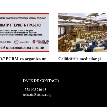
// PCRM va organiza un
Calificările medicilor și
st pe 28 iulie în fața
farmaciștilor obținute în 
mentului și invită cetățenii
putea fi recunoscute în
 alăture: ”Ajunge să
Republica Moldova
DATE DE CONTACT:
ăm jaful”
Calificările profesionale obținute d
și farmaciști
ul Comuniștilor din Republica
+373 605 246 63
a a lansat
redactia@sinteza.org
0