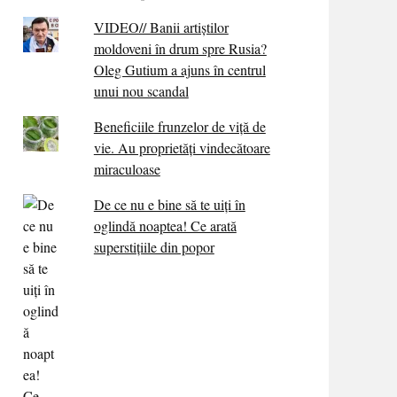
VIDEO// Banii artiștilor
moldoveni în drum spre Rusia?
Oleg Gutium a ajuns în centrul
unui nou scandal
Beneficiile frunzelor de viță de
vie. Au proprietăţi vindecătoare
miraculoase
De ce nu e bine să te uiți în
oglindă noaptea! Ce arată
superstițiile din popor