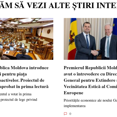
TĂM SĂ VEZI ALTE ȘTIRI INT
blica Moldova introduce
Premierul Republicii Mol
i pentru piața
avut o întrevedere cu Dire
oactivelor. Proiectul de
General pentru Extindere 
 aprobat în prima lectură
Vecinătatea Estică al Comi
Europene
ntul a votat în prima
 proiectul de lege privind
Prioritățile economice ale noului G
implementarea
0