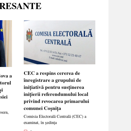
ERESANTE
CEC a respins cererea de
dova a
înregistrare a grupului de
ctorul
inițiativă pentru susținerea
și
inițierii referendumului local
siei
privind revocarea primarului
comunei Coșnița
uvern,
Comisia Electorală Centrală (CEC) a
examinat, în ședința