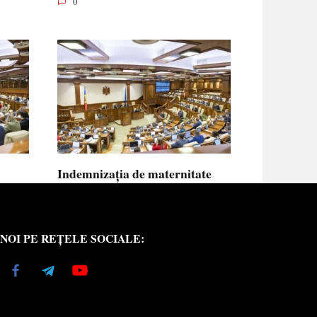
0
Indemnizația de maternitate
UE vor
pentru femeile necăsătorite și
neasigurate va putea fi calculată
din venitul asigurat al tatălui
NOI PE REȚELE SOCIALE:
copilului
e medici
Indemnizația de maternitate pentru femeile
necăsătorite
0