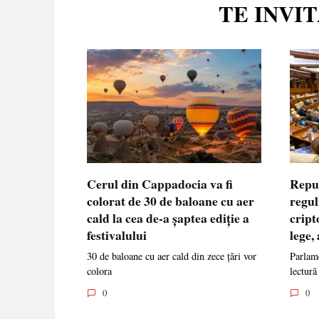
TE INVI
Cerul din Cappadocia va fi
Repu
colorat de 30 de baloane cu aer
regul
cald la cea de-a șaptea ediție a
cript
festivalului
lege,
30 de baloane cu aer cald din zece țări vor
Parlame
colora
lectură
0
0