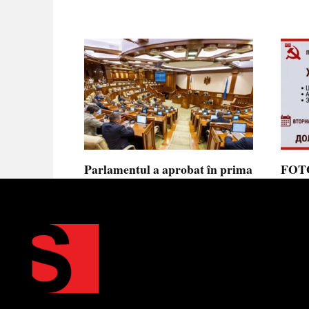
Parlamentul a aprobat în prima
FOTO
lectură noua lege privind
prote
ajutorul de stat, aliniată la
Parla
normele UE
să se
toler
Parlamentul a votat în prima
lectură proiectul de lege cu
Partid
Moldov
0
0