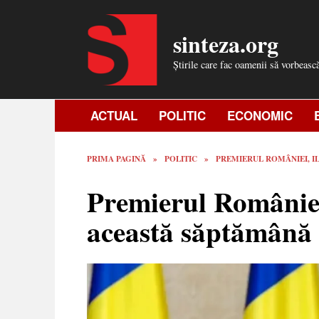
Skip
to
sinteza.org
content
Știrile care fac oamenii să vorbeasc
ACTUAL
POLITIC
ECONOMIC
PRIMA PAGINĂ
»
POLITIC
»
PREMIERUL ROMÂNIEI, IL
Premierul României,
această săptămână 