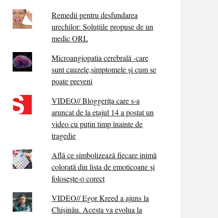
Remedii pentru desfundarea
urechilor: Soluțiile propuse de un
medic ORL
Microangiopatia cerebrală -care
sunt cauzele,simptomele și cum se
poate preveni
VIDEO// Bloggerița care s-a
aruncat de la etajul 14 a postat un
video cu puțin timp înainte de
tragedie
Află ce simbolizează fiecare inimă
colorată din lista de emoticoane și
folosește-o corect
VIDEO// Egor Kreed a ajuns la
Chișinău. Acesta va evolua la