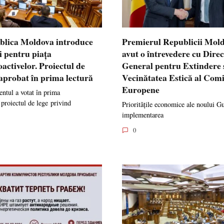
blica Moldova introduce
Premierul Republicii Mol
i pentru piața
avut o întrevedere cu Dire
oactivelor. Proiectul de
General pentru Extindere 
 aprobat în prima lectură
Vecinătatea Estică al Comi
Europene
ntul a votat în prima
 proiectul de lege privind
Prioritățile economice ale noului G
implementarea
0