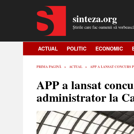
Skip
to
sinteza.org
content
Știrile care fac oamenii să vorbeasc
ACTUAL
POLITIC
ECONOMIC
PRIMA PAGINĂ
»
ACTUAL
»
APP A LANSAT CONCURS 
APP a lansat concu
administrator la C