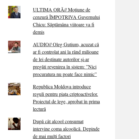
ULTIMA ORĂ// Moțiune de
cenzură ÎMPOTRIVA Guvernului
Chicu: Săptămâna viitoare va fi
demis
AUDIO// Oleg Gutium, acuzat că
ar fi controlat ani la rând milioane
de lei destinate autorilor și-ar
pregăti revenirea în sistem: ”Nici
procuratura nu poate face nimic”
Republica Moldova introduce
reguli pentru piața criptoactivelor.
Proiectul de lege, aprobat în prima
lectură
După cât alcool consumat
intervine coma alcoolică. Depinde
de mai mulți factori