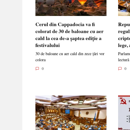
Cerul din Cappadocia va fi
Repu
colorat de 30 de baloane cu aer
regul
cald la cea de-a șaptea ediție a
cript
festivalului
lege,
30 de baloane cu aer cald din zece țări vor
Parlame
colora
lectură
0
0