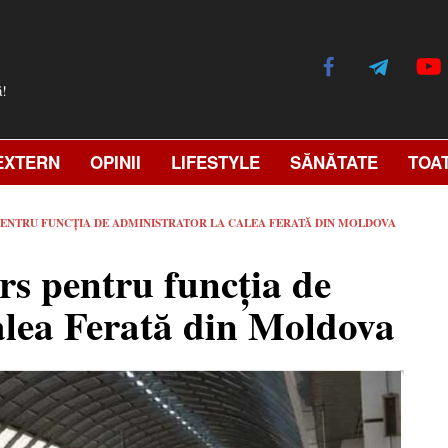
ă!
EXTERN
OPINII
LIFESTYLE
SĂNĂTATE
TOA
PENTRU FUNCȚIA DE ADMINISTRATOR LA CALEA FERATĂ DIN MOLDOVA
rs pentru funcția de
alea Ferată din Moldova