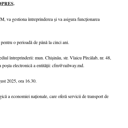
DPRES
.
M, va gestiona întreprinderea și va asigura funcționarea
 pentru o perioadă de până la cinci ani.
diul întreprinderii: mun. Chișinău, str. Vlaicu Pîrcălab, nr. 48,
la poșta electronică a entității: cfm@railway.md.
gust 2025, ora 16.30.
ică a economiei naționale, care oferă servicii de transport de