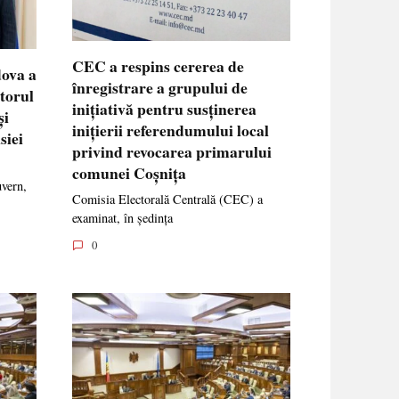
CEC a respins cererea de
dova a
înregistrare a grupului de
ctorul
inițiativă pentru susținerea
și
inițierii referendumului local
siei
privind revocarea primarului
comunei Coșnița
uvern,
Comisia Electorală Centrală (CEC) a
examinat, în ședința
0