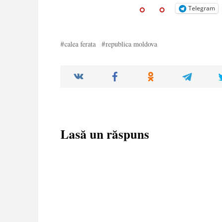
Telegram
calea ferata
republica moldova
Lasă un răspuns