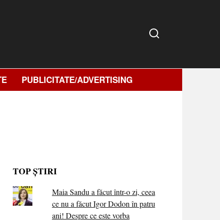
TE
PUBLICITATE/ADVERTISING
TOP ȘTIRI
Maia Sandu a făcut într-o zi, ceea
ce nu a făcut Igor Dodon în patru
ani! Despre ce este vorba