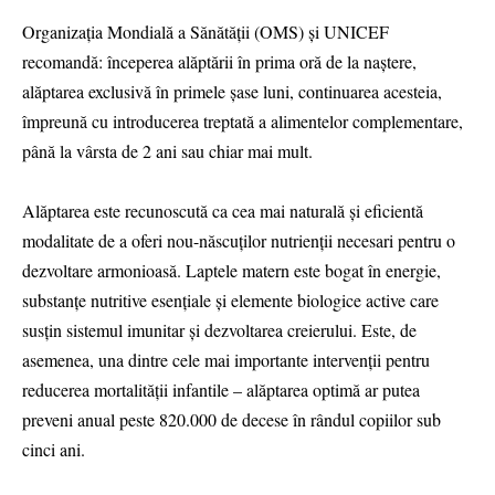
Organizația Mondială a Sănătății (OMS) și UNICEF
recomandă: începerea alăptării în prima oră de la naștere,
alăptarea exclusivă în primele șase luni, continuarea acesteia,
împreună cu introducerea treptată a alimentelor complementare,
până la vârsta de 2 ani sau chiar mai mult.
Alăptarea este recunoscută ca cea mai naturală și eficientă
modalitate de a oferi nou-născuților nutrienții necesari pentru o
dezvoltare armonioasă. Laptele matern este bogat în energie,
substanțe nutritive esențiale și elemente biologice active care
susțin sistemul imunitar și dezvoltarea creierului. Este, de
asemenea, una dintre cele mai importante intervenții pentru
reducerea mortalității infantile – alăptarea optimă ar putea
preveni anual peste 820.000 de decese în rândul copiilor sub
cinci ani.