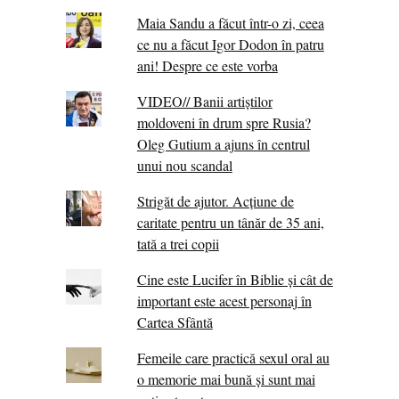
Maia Sandu a făcut într-o zi, ceea
ce nu a făcut Igor Dodon în patru
ani! Despre ce este vorba
VIDEO// Banii artiștilor
moldoveni în drum spre Rusia?
Oleg Gutium a ajuns în centrul
unui nou scandal
Strigăt de ajutor. Acțiune de
caritate pentru un tânăr de 35 ani,
tată a trei copii
Cine este Lucifer în Biblie și cât de
important este acest personaj în
Cartea Sfântă
Femeile care practică sexul oral au
o memorie mai bună și sunt mai