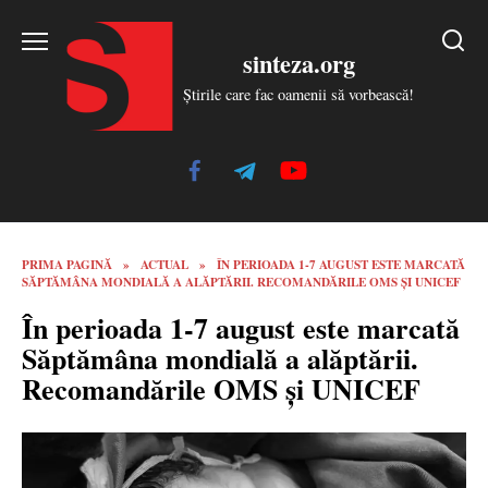
Skip
to
sinteza.org
content
Știrile care fac oamenii să vorbească!
PRIMA PAGINĂ
»
ACTUAL
»
ÎN PERIOADA 1-7 AUGUST ESTE MARCATĂ
SĂPTĂMÂNA MONDIALĂ A ALĂPTĂRII. RECOMANDĂRILE OMS ȘI UNICEF
În perioada 1-7 august este marcată
Săptămâna mondială a alăptării.
Recomandările OMS și UNICEF