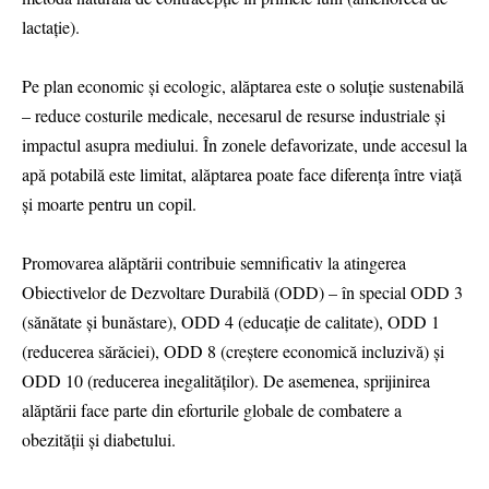
lactație).
Pe plan economic și ecologic, alăptarea este o soluție sustenabilă
– reduce costurile medicale, necesarul de resurse industriale și
impactul asupra mediului. În zonele defavorizate, unde accesul la
apă potabilă este limitat, alăptarea poate face diferența între viață
și moarte pentru un copil.
Promovarea alăptării contribuie semnificativ la atingerea
Obiectivelor de Dezvoltare Durabilă (ODD) – în special ODD 3
(sănătate și bunăstare), ODD 4 (educație de calitate), ODD 1
(reducerea sărăciei), ODD 8 (creștere economică incluzivă) și
ODD 10 (reducerea inegalităților). De asemenea, sprijinirea
alăptării face parte din eforturile globale de combatere a
obezității și diabetului.