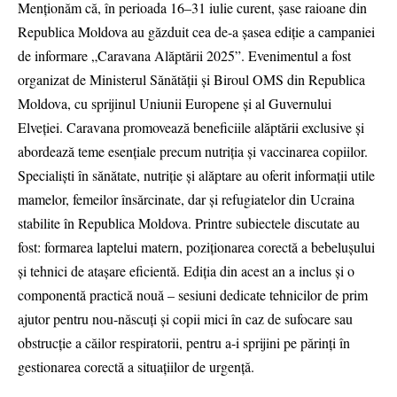
Menționăm că, în perioada 16–31 iulie curent, șase raioane din
Republica Moldova au găzduit cea de-a șasea ediție a campaniei
de informare „Caravana Alăptării 2025”. Evenimentul a fost
organizat de Ministerul Sănătății și Biroul OMS din Republica
Moldova, cu sprijinul Uniunii Europene și al Guvernului
Elveției. Caravana promovează beneficiile alăptării exclusive și
abordează teme esențiale precum nutriția și vaccinarea copiilor.
Specialiști în sănătate, nutriție și alăptare au oferit informații utile
mamelor, femeilor însărcinate, dar și refugiatelor din Ucraina
stabilite în Republica Moldova. Printre subiectele discutate au
fost: formarea laptelui matern, poziționarea corectă a bebelușului
și tehnici de atașare eficientă. Ediția din acest an a inclus și o
componentă practică nouă – sesiuni dedicate tehnicilor de prim
ajutor pentru nou-născuți și copii mici în caz de sufocare sau
obstrucție a căilor respiratorii, pentru a-i sprijini pe părinți în
gestionarea corectă a situațiilor de urgență.