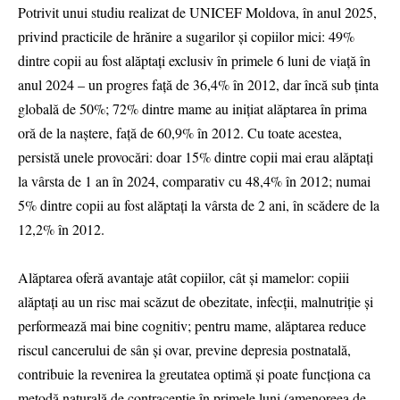
Potrivit unui studiu realizat de UNICEF Moldova, în anul 2025,
privind practicile de hrănire a sugarilor și copiilor mici: 49%
dintre copii au fost alăptați exclusiv în primele 6 luni de viață în
anul 2024 – un progres față de 36,4% în 2012, dar încă sub ținta
globală de 50%; 72% dintre mame au inițiat alăptarea în prima
oră de la naștere, față de 60,9% în 2012. Cu toate acestea,
persistă unele provocări: doar 15% dintre copii mai erau alăptați
la vârsta de 1 an în 2024, comparativ cu 48,4% în 2012; numai
5% dintre copii au fost alăptați la vârsta de 2 ani, în scădere de la
12,2% în 2012.
Alăptarea oferă avantaje atât copiilor, cât și mamelor: copiii
alăptați au un risc mai scăzut de obezitate, infecții, malnutriție și
performează mai bine cognitiv; pentru mame, alăptarea reduce
riscul cancerului de sân și ovar, previne depresia postnatală,
contribuie la revenirea la greutatea optimă și poate funcționa ca
metodă naturală de contracepție în primele luni (amenoreea de