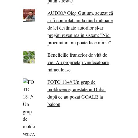
puțin stresate
AUDIO// Oleg Gutium, acuzat că
ar fi controlat ani la rând milioane
de lei destinate autorilor și-ar
pregăti revenirea în sistem: ”Nici
procuratura nu poate face nimic”
Beneficiile frunzelor de viță de
vie. Au proprietăţi vindecătoare
miraculoase
FOTO 18+// Un grup de
moldovence, arestate în Dubai
după ce au pozat GOALE la
balcon