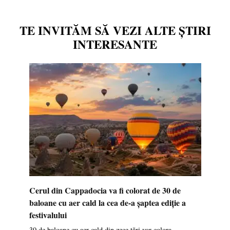
TE INVITĂM SĂ VEZI ALTE ȘTIRI
INTERESANTE
Cerul din Cappadocia va fi colorat de 30 de
baloane cu aer cald la cea de-a șaptea ediție a
festivalului
30 de baloane cu aer cald din zece țări vor colora