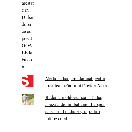
Medic italian, condamnat pentru
moartea jucătorului Davide Astori
Badantă moldoveancă în Italia,
abuzată de fiul bătrânei. I-a spus
că salariul include și raporturi
intime cu el