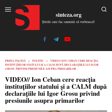
Skip
to
sinteza.org
content
Știrile care fac oamenii să vorbească!
PRIMA PAGINĂ
»
POLITIC
»
VIDEO// ION CEBAN CERE REACȚIA
INSTITUȚIILOR STATULUI ȘI A CALM DUPĂ DECLARAȚIILE LUI IGOR
GROSU PRIVIND PRESIUNILE ASUPRA PRIMARILOR
VIDEO// Ion Ceban cere reacția
instituțiilor statului și a CALM după
declarațiile lui Igor Grosu privind
presiunile asupra primarilor