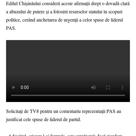
Edilul Chișinăului consideră aceste afirmații drept o dovadă clară
a abuzului de putere și a folosirii resurselor statului în scopuri
politice, cerând anchetarea de urgență a celor spuse de liderul
PAS.
Solicitați de TV8 pentru un comentariu reprezentații PAS au
justificat cele spuse de liderul de partid.
„Adevărul, oricum l-ai formula, este următorul: dacă pierdem