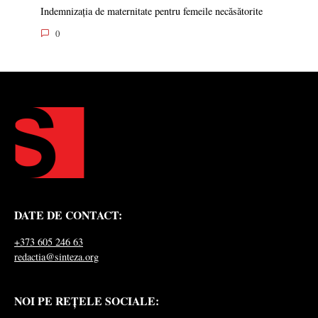
Indemnizația de maternitate pentru femeile necăsătorite
0
DATE DE CONTACT:
+373 605 246 63
redactia@sinteza.org
NOI PE REȚELE SOCIALE: