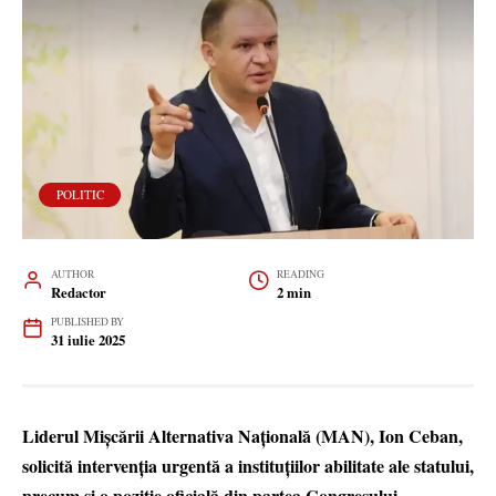
POLITIC
AUTHOR
READING
Redactor
2 min
PUBLISHED BY
31 iulie 2025
Liderul Mișcării Alternativa Națională (MAN), Ion Ceban,
solicită intervenția urgentă a instituțiilor abilitate ale statului,
precum și o poziție oficială din partea Congresului