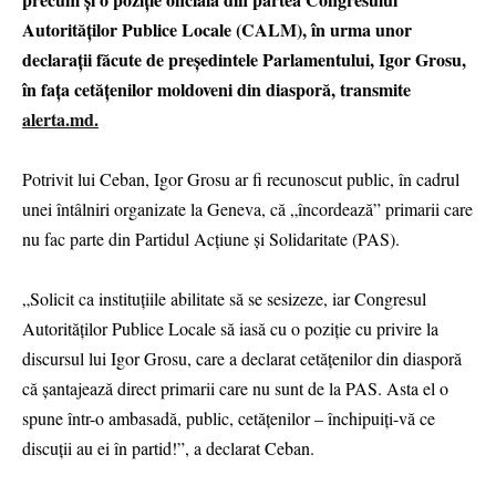
Autorităților Publice Locale (CALM), în urma unor
declarații făcute de președintele Parlamentului, Igor Grosu,
în fața cetățenilor moldoveni din diasporă, transmite
alerta.md.
Potrivit lui Ceban, Igor Grosu ar fi recunoscut public, în cadrul
unei întâlniri organizate la Geneva, că „încordează” primarii care
nu fac parte din Partidul Acțiune și Solidaritate (PAS).
„Solicit ca instituțiile abilitate să se sesizeze, iar Congresul
Autorităților Publice Locale să iasă cu o poziție cu privire la
discursul lui Igor Grosu, care a declarat cetățenilor din diasporă
că șantajează direct primarii care nu sunt de la PAS. Asta el o
spune într-o ambasadă, public, cetățenilor – închipuiți-vă ce
discuții au ei în partid!”, a declarat Ceban.