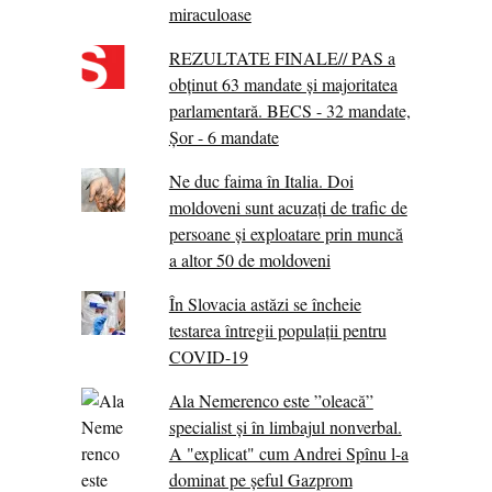
miraculoase
REZULTATE FINALE// PAS a
obținut 63 mandate și majoritatea
parlamentară. BECS - 32 mandate,
Șor - 6 mandate
Ne duc faima în Italia. Doi
moldoveni sunt acuzați de trafic de
persoane și exploatare prin muncă
a altor 50 de moldoveni
În Slovacia astăzi se încheie
testarea întregii populații pentru
COVID-19
Ala Nemerenco este ”oleacă”
specialist și în limbajul nonverbal.
A "explicat" cum Andrei Spînu l-a
dominat pe șeful Gazprom