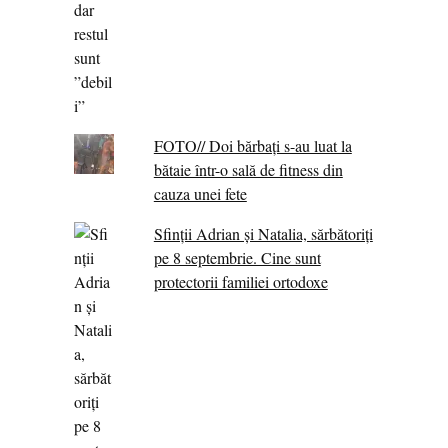
FOTO// Doi bărbați s-au luat la
bătaie într-o sală de fitness din
cauza unei fete
Sfinții Adrian și Natalia, sărbătoriți
pe 8 septembrie. Cine sunt
protectorii familiei ortodoxe