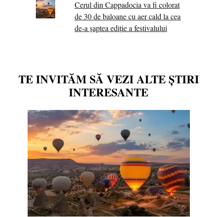
Cerul din Cappadocia va fi colorat
de 30 de baloane cu aer cald la cea
de-a șaptea ediție a festivalului
TE INVITĂM SĂ VEZI ALTE ȘTIRI
INTERESANTE