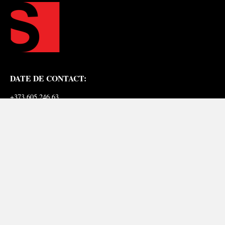
DATE DE CONTACT:
+373 605 246 63
redactia@sinteza.org
NOI PE REȚELE SOCIALE:
© 2020 sinteza.org | Toate drepturile rezervate