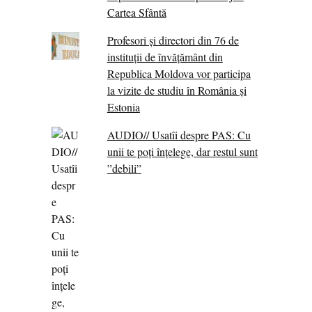
Cartea Sfântă
Profesori și directori din 76 de
instituții de învățământ din
Republica Moldova vor participa
la vizite de studiu în România și
Estonia
AUDIO// Usatîi despre PAS: Cu
unii te poți înțelege, dar restul sunt
”debili”