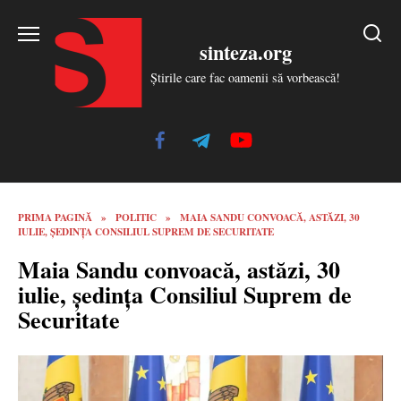
Skip
to
sinteza.org
content
Știrile care fac oamenii să vorbească!
PRIMA PAGINĂ
»
POLITIC
»
MAIA SANDU CONVOACĂ, ASTĂZI, 30
IULIE, ȘEDINȚA CONSILIUL SUPREM DE SECURITATE
Maia Sandu convoacă, astăzi, 30
iulie, ședința Consiliul Suprem de
Securitate