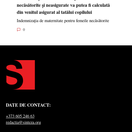
necăsătorite și neasigurate va putea fi calculată
din venitul asigurat al tatălui copilului
Indemnizația de maternitate pentru femeile necăsătorite
0
DATE DE CONTACT:
+373 605 246 63
redactia@sinteza.org