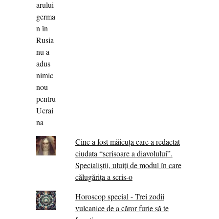
Cine a fost măicuţa care a redactat
ciudata “scrisoare a diavolului”.
Specialiştii, uluiţi de modul în care
călugărița a scris-o
Horoscop special - Trei zodii
vulcanice de a căror furie să te