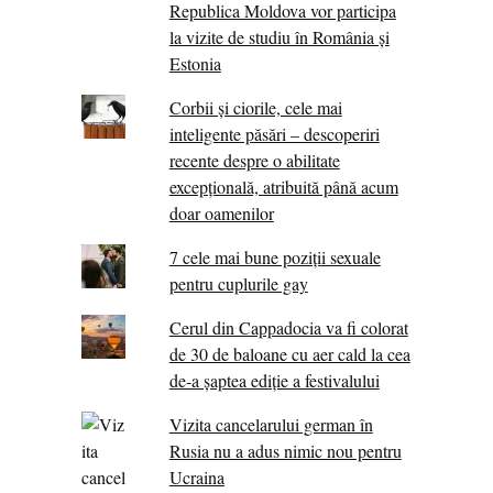
Republica Moldova vor participa
la vizite de studiu în România și
Estonia
Corbii şi ciorile, cele mai
inteligente păsări – descoperiri
recente despre o abilitate
excepţională, atribuită până acum
doar oamenilor
7 cele mai bune poziții sexuale
pentru cuplurile gay
Cerul din Cappadocia va fi colorat
de 30 de baloane cu aer cald la cea
de-a șaptea ediție a festivalului
Vizita cancelarului german în
Rusia nu a adus nimic nou pentru
Ucraina