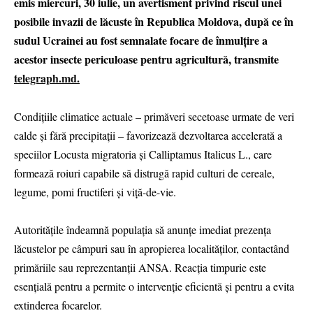
emis miercuri, 30 iulie, un avertisment privind riscul unei
posibile invazii de lăcuste în Republica Moldova, după ce în
sudul Ucrainei au fost semnalate focare de înmulțire a
acestor insecte periculoase pentru agricultură, transmite
telegraph.md.
Condițiile climatice actuale – primăveri secetoase urmate de veri
calde și fără precipitații – favorizează dezvoltarea accelerată a
speciilor Locusta migratoria și Calliptamus Italicus L., care
formează roiuri capabile să distrugă rapid culturi de cereale,
legume, pomi fructiferi și viță-de-vie.
Autoritățile îndeamnă populația să anunțe imediat prezența
lăcustelor pe câmpuri sau în apropierea localităților, contactând
primăriile sau reprezentanții ANSA. Reacția timpurie este
esențială pentru a permite o intervenție eficientă și pentru a evita
extinderea focarelor.