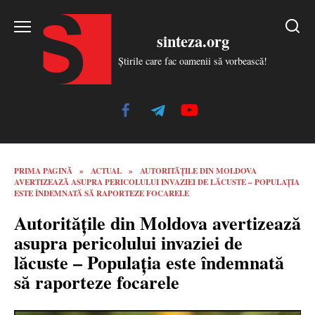
Skip
to
sinteza.org
content
Știrile care fac oamenii să vorbească!
PRIMA PAGINĂ
»
ACTUAL
»
AUTORITĂȚILE DIN MOLDOVA
AVERTIZEAZĂ ASUPRA PERICOLULUI INVAZIEI DE LĂCUSTE – POPULAȚIA
ESTE ÎNDEMNATĂ SĂ RAPORTEZE FOCARELE
Autoritățile din Moldova avertizează
asupra pericolului invaziei de
lăcuste – Populația este îndemnată
să raporteze focarele