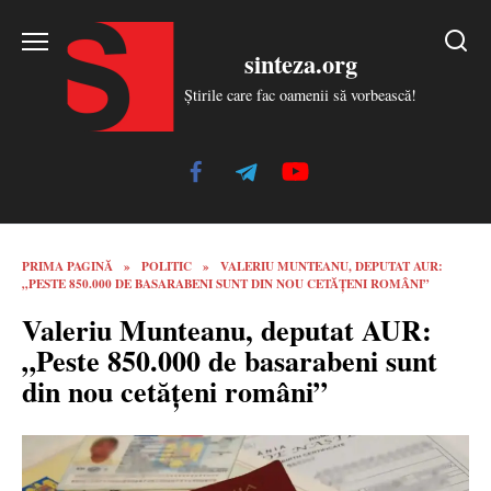
Skip
to
sinteza.org
content
Știrile care fac oamenii să vorbească!
PRIMA PAGINĂ
»
POLITIC
»
VALERIU MUNTEANU, DEPUTAT AUR:
„PESTE 850.000 DE BASARABENI SUNT DIN NOU CETĂȚENI ROMÂNI”
Valeriu Munteanu, deputat AUR:
„Peste 850.000 de basarabeni sunt
din nou cetățeni români”