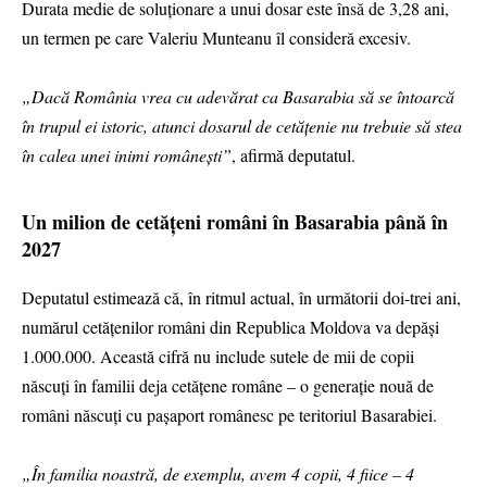
Durata medie de soluționare a unui dosar este însă de 3,28 ani,
un termen pe care Valeriu Munteanu îl consideră excesiv.
„Dacă România vrea cu adevărat ca Basarabia să se întoarcă
în trupul ei istoric, atunci dosarul de cetățenie nu trebuie să stea
în calea unei inimi românești”
, afirmă deputatul.
Un milion de cetățeni români în Basarabia până în
2027
Deputatul estimează că, în ritmul actual, în următorii doi-trei ani,
numărul cetățenilor români din Republica Moldova va depăși
1.000.000. Această cifră nu include sutele de mii de copii
născuți în familii deja cetățene române – o generație nouă de
români născuți cu pașaport românesc pe teritoriul Basarabiei.
„În familia noastră, de exemplu, avem 4 copii, 4 fiice – 4