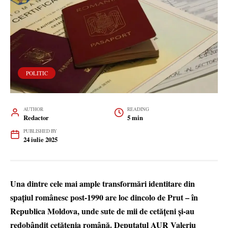
POLITIC
AUTHOR
READING
Redactor
5 min
PUBLISHED BY
24 iulie 2025
Una dintre cele mai ample transformări identitare din
spațiul românesc post-1990 are loc dincolo de Prut – în
Republica Moldova, unde sute de mii de cetățeni și-au
redobândit cetățenia română. Deputatul AUR Valeriu