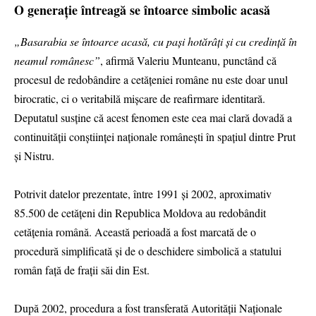
O generație întreagă se întoarce simbolic acasă
„Basarabia se întoarce acasă, cu pași hotărâți și cu credință în
neamul românesc”
, afirmă Valeriu Munteanu, punctând că
procesul de redobândire a cetățeniei române nu este doar unul
birocratic, ci o veritabilă mișcare de reafirmare identitară.
Deputatul susține că acest fenomen este cea mai clară dovadă a
continuității conștiinței naționale românești în spațiul dintre Prut
și Nistru.
Potrivit datelor prezentate, între 1991 și 2002, aproximativ
85.500 de cetățeni din Republica Moldova au redobândit
cetățenia română. Această perioadă a fost marcată de o
procedură simplificată și de o deschidere simbolică a statului
român față de frații săi din Est.
După 2002, procedura a fost transferată Autorității Naționale