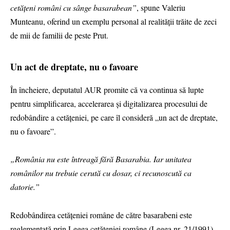
cetățeni români cu sânge basarabean”
, spune Valeriu
Munteanu, oferind un exemplu personal al realității trăite de zeci
de mii de familii de peste Prut.
Un act de dreptate, nu o favoare
În încheiere, deputatul AUR promite că va continua să lupte
pentru simplificarea, accelerarea și digitalizarea procesului de
redobândire a cetățeniei, pe care îl consideră „un act de dreptate,
nu o favoare”.
„România nu este întreagă fără Basarabia. Iar unitatea
românilor nu trebuie cerută cu dosar, ci recunoscută ca
datorie.”
Redobândirea cetățeniei române de către basarabeni este
reglementată prin Legea cetățeniei române (Legea nr. 21/1991),