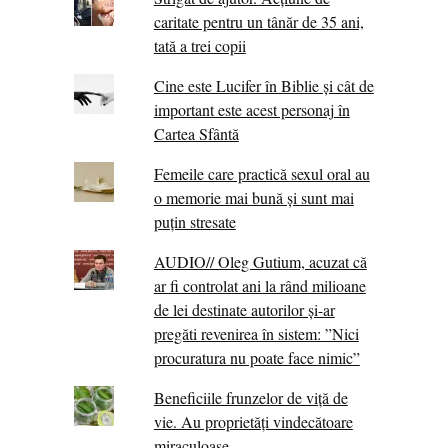
caritate pentru un tânăr de 35 ani,
tată a trei copii
Cine este Lucifer în Biblie și cât de
important este acest personaj în
Cartea Sfântă
Femeile care practică sexul oral au
o memorie mai bună și sunt mai
puțin stresate
AUDIO// Oleg Gutium, acuzat că
ar fi controlat ani la rând milioane
de lei destinate autorilor și-ar
pregăti revenirea în sistem: ”Nici
procuratura nu poate face nimic”
Beneficiile frunzelor de viță de
vie. Au proprietăţi vindecătoare
miraculoase