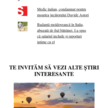
Medic italian, condamnat pentru
moartea jucătorului Davide Astori
Badantă moldoveancă în Italia,
abuzată de fiul bătrânei. I-a spus
că salariul include și raporturi
intime cu el
TE INVITĂM SĂ VEZI ALTE ȘTIRI
INTERESANTE