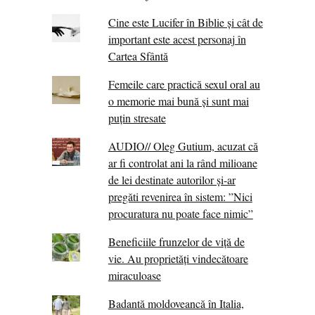
Cine este Lucifer în Biblie și cât de
important este acest personaj în
Cartea Sfântă
Femeile care practică sexul oral au
o memorie mai bună și sunt mai
puțin stresate
AUDIO// Oleg Gutium, acuzat că
ar fi controlat ani la rând milioane
de lei destinate autorilor și-ar
pregăti revenirea în sistem: ”Nici
procuratura nu poate face nimic”
Beneficiile frunzelor de viță de
vie. Au proprietăţi vindecătoare
miraculoase
Badantă moldoveancă în Italia,