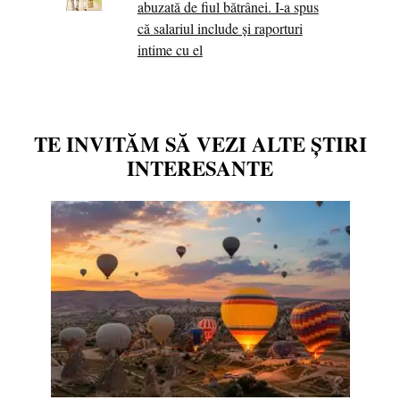
abuzată de fiul bătrânei. I-a spus
că salariul include și raporturi
intime cu el
TE INVITĂM SĂ VEZI ALTE ȘTIRI
INTERESANTE