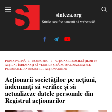
Skip
to
sinteza.org
content
Știrile care fac oamenii să vorbească!
PRIMA PAGINĂ
»
ECONOMIC
»
ACȚIONARII SOCIETĂȚILOR PE
ACȚIUNI, ÎNDEMNAȚI SĂ VERIFICE ȘI SĂ ACTUALIZEZE DATELE
PERSONALE DIN REGISTRUL ACȚIONARILOR
Acționarii societăților pe acțiuni,
îndemnați să verifice și să
actualizeze datele personale din
Registrul acționarilor