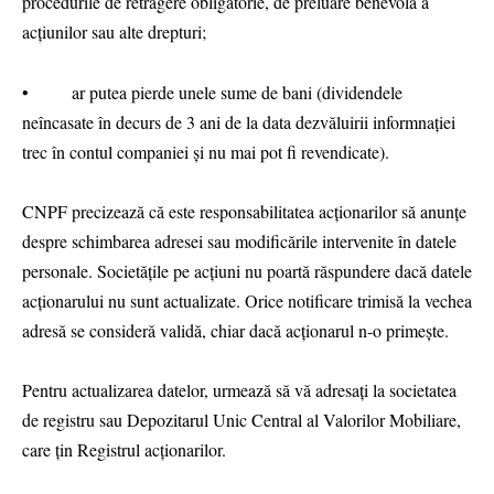
procedurile de retragere obligatorie, de preluare benevolă a
acțiunilor sau alte drepturi;
• ar putea pierde unele sume de bani (dividendele
neîncasate în decurs de 3 ani de la data dezvăluirii informnației
trec în contul companiei și nu mai pot fi revendicate).
CNPF precizează că este responsabilitatea acționarilor să anunțe
despre schimbarea adresei sau modificările intervenite în datele
personale. Societățile pe acțiuni nu poartă răspundere dacă datele
acționarului nu sunt actualizate. Orice notificare trimisă la vechea
adresă se consideră validă, chiar dacă acționarul n-o primește.
Pentru actualizarea datelor, urmează să vă adresați la societatea
de registru sau Depozitarul Unic Central al Valorilor Mobiliare,
care țin Registrul acționarilor.