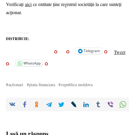
Verificați
aici
ce entitate ține registrul societății la care sunteți
acționar.
DISTRIBUIE:
Telegram
Tweet
WhatsApp
actionari
piata financiara
republica moldova
Lasă un răspuns