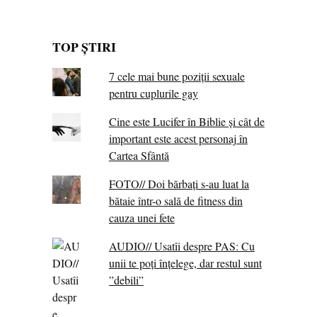
TOP ȘTIRI
7 cele mai bune poziții sexuale
pentru cuplurile gay
Cine este Lucifer în Biblie și cât de
important este acest personaj în
Cartea Sfântă
FOTO// Doi bărbați s-au luat la
bătaie într-o sală de fitness din
cauza unei fete
AUDIO// Usatîi despre PAS: Cu
unii te poți înțelege, dar restul sunt
”debili”