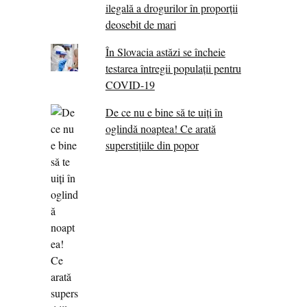
ilegală a drogurilor în proporții
deosebit de mari
În Slovacia astăzi se încheie
testarea întregii populații pentru
COVID-19
De ce nu e bine să te uiți în
oglindă noaptea! Ce arată
superstițiile din popor