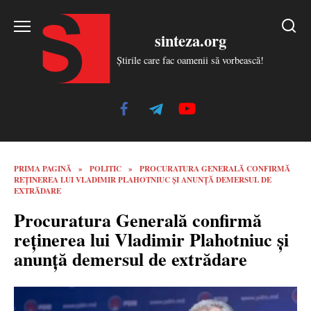
Skip
to
sinteza.org
content
Știrile care fac oamenii să vorbească!
PRIMA PAGINĂ
»
POLITIC
»
PROCURATURA GENERALĂ CONFIRMĂ
REȚINEREA LUI VLADIMIR PLAHOTNIUC ȘI ANUNȚĂ DEMERSUL DE
EXTRĂDARE
Procuratura Generală confirmă
reținerea lui Vladimir Plahotniuc și
anunță demersul de extrădare