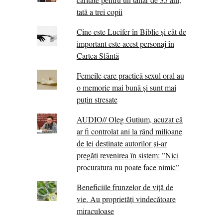
tată a trei copii
Cine este Lucifer în Biblie și cât de
important este acest personaj în
Cartea Sfântă
Femeile care practică sexul oral au
o memorie mai bună și sunt mai
puțin stresate
AUDIO// Oleg Gutium, acuzat că
ar fi controlat ani la rând milioane
de lei destinate autorilor și-ar
pregăti revenirea în sistem: ”Nici
procuratura nu poate face nimic”
Beneficiile frunzelor de viță de
vie. Au proprietăţi vindecătoare
miraculoase