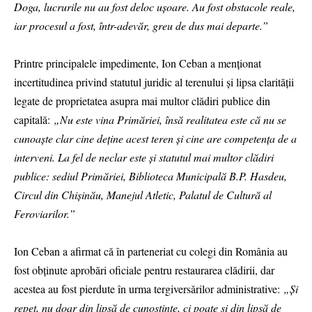
Doga, lucrurile nu au fost deloc ușoare. Au fost obstacole reale,
iar procesul a fost, într-adevăr, greu de dus mai departe.”
Printre principalele impedimente, Ion Ceban a menționat
incertitudinea privind statutul juridic al terenului și lipsa clarității
legate de proprietatea asupra mai multor clădiri publice din
capitală:
„Nu este vina Primăriei, însă realitatea este că nu se
cunoaște clar cine deține acest teren și cine are competența de a
interveni. La fel de neclar este și statutul mai multor clădiri
publice: sediul Primăriei, Biblioteca Municipală B.P. Hasdeu,
Circul din Chișinău, Manejul Atletic, Palatul de Cultură al
Feroviarilor.”
Ion Ceban a afirmat că în parteneriat cu colegi din România au
fost obținute aprobări oficiale pentru restaurarea clădirii, dar
acestea au fost pierdute în urma tergiversărilor administrative:
„Și
repet, nu doar din lipsă de cunoștințe, ci poate și din lipsă de