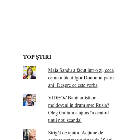
TOP ȘTIRI
Maia Sandu a făcut într-o zi, ceea
ce nu a făcut Igor Dodon în patru
ani! Despre ce este vorba
VIDEO// Banii artiștilor
moldoveni în drum spre Rusia?
Oleg Gutium a ajuns în centrul
unui nou scandal
Strigăt de ajutor. Acțiune de
caritate pentru un tânăr de 35 ani,