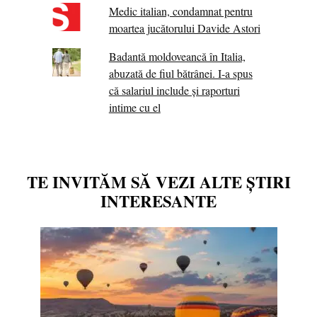
Medic italian, condamnat pentru
moartea jucătorului Davide Astori
Badantă moldoveancă în Italia,
abuzată de fiul bătrânei. I-a spus
că salariul include și raporturi
intime cu el
TE INVITĂM SĂ VEZI ALTE ȘTIRI
INTERESANTE