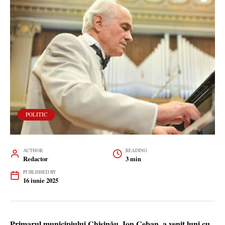
POLITIC
AUTHOR
READING
Redactor
3 min
PUBLISHED BY
16 iunie 2025
Primarul municipiului Chișinău, Ion Ceban, a venit luni cu