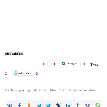
DISTRIBUIE:
Telegram
Tweet
WhatsApp
centru eugen doga
chisinau
Ion Ceban
republica moldova