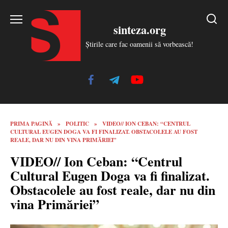
Skip
to
sinteza.org
content
Știrile care fac oamenii să vorbească!
PRIMA PAGINĂ
»
POLITIC
»
VIDEO// ION CEBAN: “CENTRUL
CULTURAL EUGEN DOGA VA FI FINALIZAT. OBSTACOLELE AU FOST
REALE, DAR NU DIN VINA PRIMĂRIEI”
VIDEO// Ion Ceban: “Centrul
Cultural Eugen Doga va fi finalizat.
Obstacolele au fost reale, dar nu din
vina Primăriei”