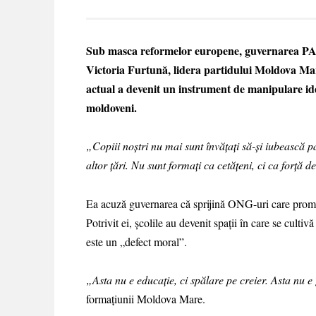
Sub masca reformelor europene, guvernarea PAS d
Victoria Furtună, lidera partidului Moldova Mare
actual a devenit un instrument de manipulare ideo
moldoveni.
„Copiii noștri nu mai sunt învățați să-și iubească pa
altor țări. Nu sunt formați ca cetățeni, ci ca forță 
Ea acuză guvernarea că sprijină ONG-uri care promove
Potrivit ei, școlile au devenit spații în care se cultiv
este un „defect moral”.
„Asta nu e educație, ci spălare pe creier. Asta nu e 
formațiunii Moldova Mare.