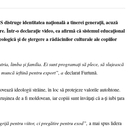
istruge identitatea națională a tinerei generații, acuză
. Într-o declarație video, ea afirmă că sistemul educațional
logică și de ștergere a rădăcinilor culturale ale copiilor
tria, limba și familia. Ei sunt programați să plece, să slujească
de muncă ieftină pentru export”, a
declarat Furtună.
ază ideologii străine, în loc să protejeze valorile autohtone.
ă rușinea de a fi moldovean, iar copiii sunt învățați că a-ți iubi țara
grijă pentru viitor, ci pregătire pentru exod”,
a mai spus lidera