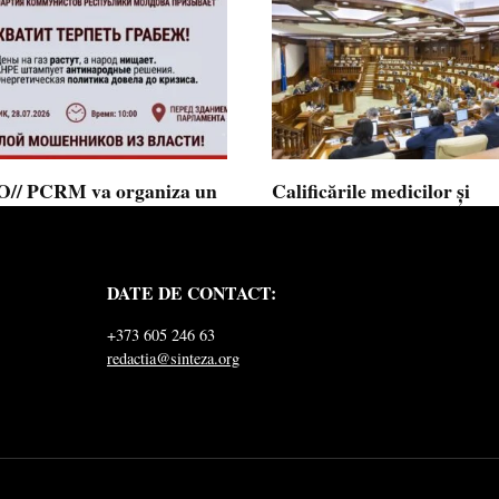
// PCRM va organiza un
Calificările medicilor și
st pe 28 iulie în fața
farmaciștilor obținute în 
mentului și invită cetățenii
putea fi recunoscute în
 alăture: ”Ajunge să
Republica Moldova
DATE DE CONTACT:
ăm jaful”
Calificările profesionale obținute d
și farmaciști
ul Comuniștilor din Republica
+373 605 246 63
a a lansat
redactia@sinteza.org
0