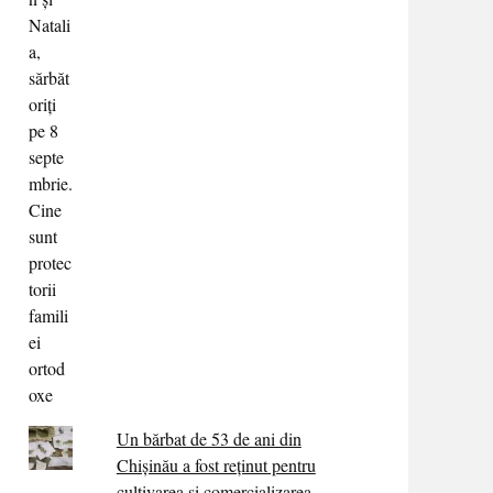
Un bărbat de 53 de ani din
Chișinău a fost reținut pentru
cultivarea și comercializarea