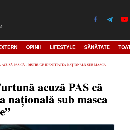
ă!
EXTERN
OPINII
LIFESTYLE
SĂNĂTATE
TOA
Ă ACUZĂ PAS CĂ „DISTRUGE IDENTITATEA NAȚIONALĂ SUB MASCA
Furtună acuză PAS că
ea națională sub masca
ne”