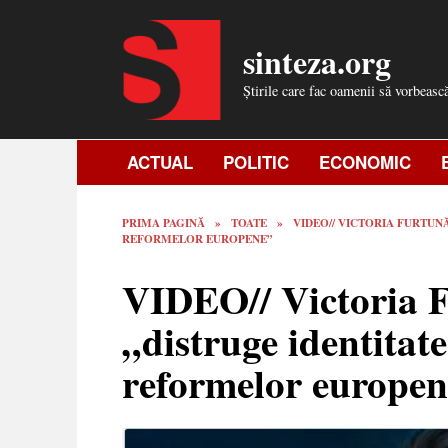
Skip
to
sinteza.org
content
Știrile care fac oamenii să vorbeasc
ACTUAL
POLITIC
ECONOMIC
PRIMA PAGINĂ
»
TOATE
»
VIDEO// VICTORIA FURTUN
REFORMELOR EUROPENE”
VIDEO// Victoria 
„distruge identitat
reformelor europe