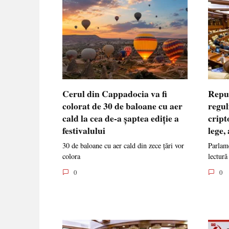
Cerul din Cappadocia va fi
Repu
colorat de 30 de baloane cu aer
regul
cald la cea de-a șaptea ediție a
cript
festivalului
lege,
30 de baloane cu aer cald din zece țări vor
Parlame
colora
lectură
0
0