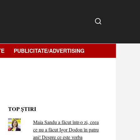
TE
PUBLICITATE/ADVERTISING
TOP ȘTIRI
Maia Sandu a făcut într-o zi, ceea
ce nu a făcut Igor Dodon în patru
ani! Despre ce este vorba