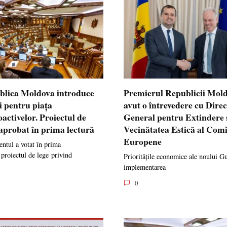
blica Moldova introduce
Premierul Republicii Mol
i pentru piața
avut o întrevedere cu Dire
oactivelor. Proiectul de
General pentru Extindere 
 aprobat în prima lectură
Vecinătatea Estică al Comi
Europene
ntul a votat în prima
 proiectul de lege privind
Prioritățile economice ale noului G
implementarea
0