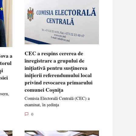
CEC a respins cererea de
dova a
înregistrare a grupului de
ctorul
inițiativă pentru susținerea
și
inițierii referendumului local
siei
privind revocarea primarului
comunei Coșnița
uvern,
Comisia Electorală Centrală (CEC) a
examinat, în ședința
0