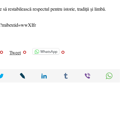
să restabilească respectul pentru istorie, tradiții și limbă.
/?mibextid=wwXIfr
WhatsApp
Tweet