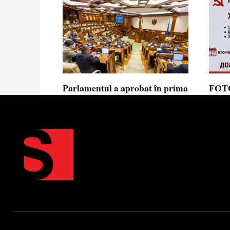
Parlamentul a aprobat în prima
FOTO
lectură noua lege privind
prote
ajutorul de stat, aliniată la
Parla
normele UE
să se
toler
Parlamentul a votat în prima
lectură proiectul de lege cu
Partid
Moldov
0
0