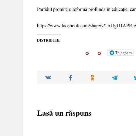
Partidul promite o reformă profundă în educație, care 
https://www.facebook.com/share/v/1AUgU1APRn
DISTRIBUIE:
Telegram
Lasă un răspuns