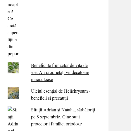
Beneficiile frunzelor de viță de
vie. Au proprietăţi vindecătoare
miraculoase
Uleiul esențial de Helichrysum -
beneficii și precauții
Sfinții Adrian și Natalia, sărbătoriți
pe 8 septembrie. Cine sunt
protectorii familiei ortodoxe