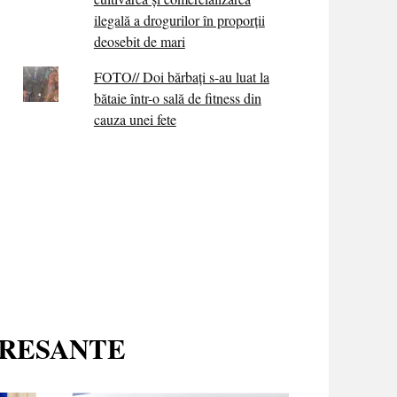
ilegală a drogurilor în proporții
deosebit de mari
FOTO// Doi bărbați s-au luat la
bătaie într-o sală de fitness din
cauza unei fete
ERESANTE