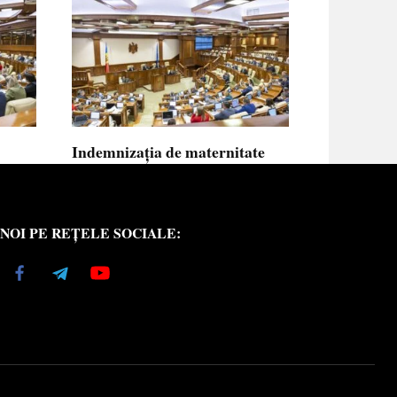
Indemnizația de maternitate
UE vor
pentru femeile necăsătorite și
neasigurate va putea fi calculată
din venitul asigurat al tatălui
NOI PE REȚELE SOCIALE:
copilului
e medici
Indemnizația de maternitate pentru femeile
necăsătorite
0