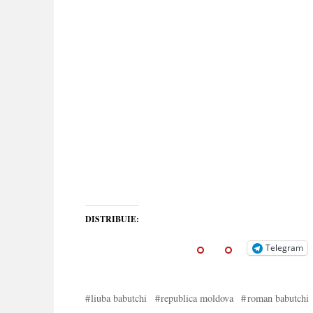
DISTRIBUIE:
Telegram
liuba babutchi
republica moldova
roman babutchi