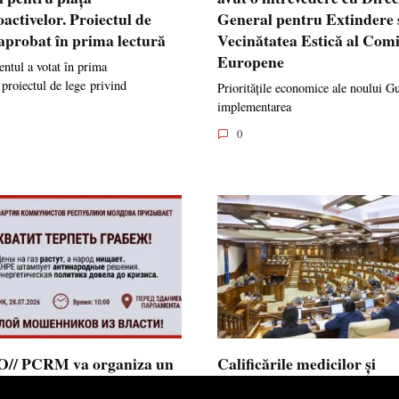
oactivelor. Proiectul de
General pentru Extindere 
 aprobat în prima lectură
Vecinătatea Estică al Comi
Europene
ntul a votat în prima
 proiectul de lege privind
Prioritățile economice ale noului G
implementarea
0
// PCRM va organiza un
Calificările medicilor și
st pe 28 iulie în fața
farmaciștilor obținute în 