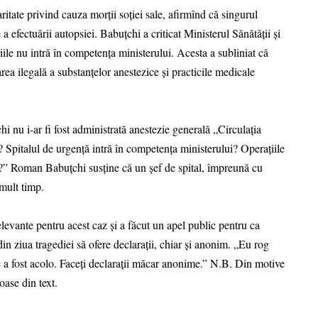
laritate privind cauza morții soției sale, afirmînd că singurul
 efectuării autopsiei. Babuțchi a criticat Ministerul Sănătății și
ile nu intră în competența ministerului. Acesta a subliniat că
area ilegală a substanțelor anestezice și practicile medicale
nu i-ar fi fost administrată anestezie generală „Circulația
? Spitalul de urgență intră în competența ministerului? Operațiile
ui?” Roman Babuțchi susține că un șef de spital, împreună cu
 mult timp.
elevante pentru acest caz și a făcut un apel public pentru ca
n ziua tragediei să ofere declarații, chiar și anonim. „Eu rog
ce a fost acolo. Faceți declarații măcar anonime.” N.B. Din motive
ase din text.