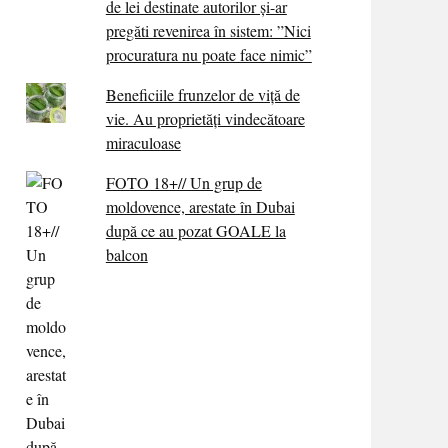
de lei destinate autorilor și-ar
pregăti revenirea în sistem: ”Nici
procuratura nu poate face nimic”
Beneficiile frunzelor de viță de
vie. Au proprietăţi vindecătoare
miraculoase
FOTO 18+// Un grup de
moldovence, arestate în Dubai
după ce au pozat GOALE la
balcon