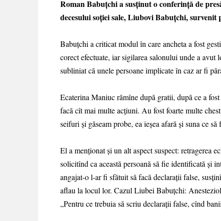
Roman Babuțchi a susținut o conferință de presă 
decesului soției sale, Liubovi Babuțchi, survenit
Babuțchi a criticat modul în care ancheta a fost gest
corect efectuate, iar sigilarea salonului unde a avut 
subliniat că unele persoane implicate în caz ar fi pără
Ecaterina Maniuc rămîne după gratii, după ce a fost 
facă cît mai multe acțiuni. Au fost foarte multe che
seifuri și găseam probe, ea ieșea afară și suna ce să
El a menționat și un alt aspect suspect: retragerea e
solicitînd ca această persoană să fie identificată și
angajat-o l-ar fi sfătuit să facă declarații false, susți
aflau la locul lor. Cazul Liubei Babuțchi: Anesteziol
„Pentru ce trebuia să scriu declarații false, cînd ba