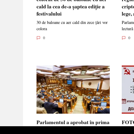
cald la cea de-a șaptea ediție a
cript
festivalului
lege,
30 de baloane cu aer cald din zece țări vor
Parlame
colora
lectură
0
0
Parlamentul a aprobat în prima
FOTO
lectură noua lege privind
prote