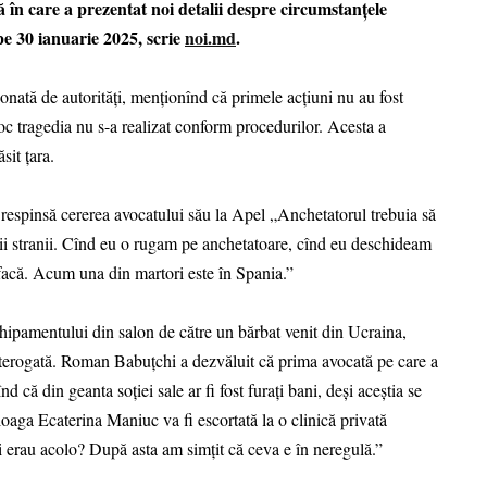
în care a prezentat noi detalii despre circumstanțele
 pe 30 ianuarie 2025, scrie
noi.md
.
ionată de autorități, menționînd că primele acțiuni nu au fost
loc tragedia nu s-a realizat conform procedurilor. Acesta a
sit țara.
respinsă cererea avocatului său la Apel „Anchetatorul trebuia să
stii stranii. Cînd eu o rugam pe anchetatoare, cînd eu deschideam
 facă. Acum una din martori este în Spania.”
chipamentului din salon de către un bărbat venit din Ucraina,
 interogată. Roman Babuțchi a dezvăluit că prima avocată pe care a
nînd că din geanta soției sale ar fi fost furați bani, deși aceștia se
oaga Ecaterina Maniuc va fi escortată la o clinică privată
nii erau acolo? După asta am simțit că ceva e în neregulă.”