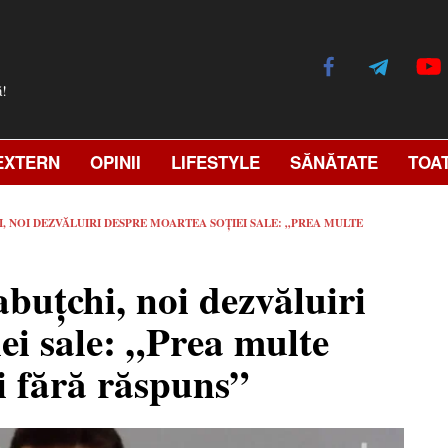
ă!
EXTERN
OPINII
LIFESTYLE
SĂNĂTATE
TOA
, NOI DEZVĂLUIRI DESPRE MOARTEA SOȚIEI SALE: „PREA MULTE
uțchi, noi dezvăluiri
ei sale: „Prea multe
ri fără răspuns”