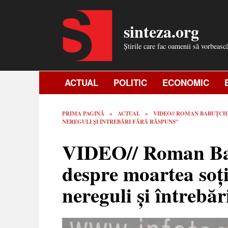
Skip
to
sinteza.org
content
Știrile care fac oamenii să vorbeasc
ACTUAL
POLITIC
ECONOMIC
PRIMA PAGINĂ
»
ACTUAL
»
VIDEO// ROMAN BABUȚCHI
NEREGULI ȘI ÎNTREBĂRI FĂRĂ RĂSPUNS”
VIDEO// Roman Bab
despre moartea soți
nereguli și întrebă