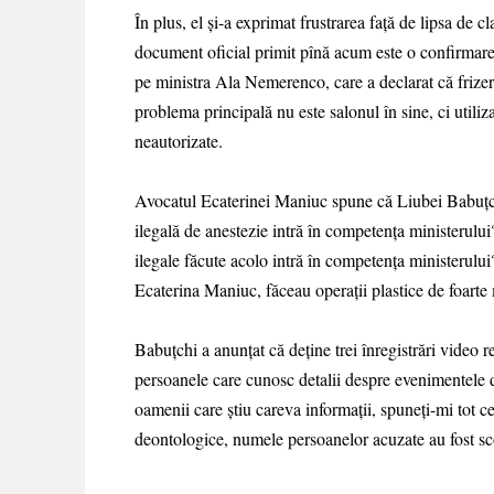
În plus, el și-a exprimat frustrarea față de lipsa de c
document oficial primit pînă acum este o confirmare a
pe ministra Ala Nemerenco, care a declarat că frizeri
problema principală nu este salonul în sine, ci utiliz
neautorizate.
Avocatul Ecaterinei Maniuc spune că Liubei Babuțchi 
ilegală de anestezie intră în competența ministerului
ilegale făcute acolo intră în competența ministerul
Ecaterina Maniuc, făceau operații plastice de foarte
Babuțchi a anunțat că deține trei înregistrări video r
persoanele care cunosc detalii despre evenimentele di
oamenii care știu careva informații, spuneți-mi tot 
deontologice, numele persoanelor acuzate au fost sco