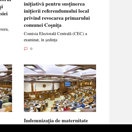
inițiativă pentru susținerea
și
inițierii referendumului local
siei
privind revocarea primarului
comunei Coșnița
uvern,
Comisia Electorală Centrală (CEC) a
examinat, în ședința
0
Indemnizația de maternitate
UE vor
pentru femeile necăsătorite și