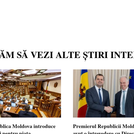
TĂM SĂ VEZI ALTE ȘTIRI INT
blica Moldova introduce
Premierul Republicii Mol
i pentru piața
avut o întrevedere cu Dire