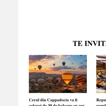
TE INVI
Cerul din Cappadocia va fi
Repu
colorat de 30 de baloane cu aer
regul