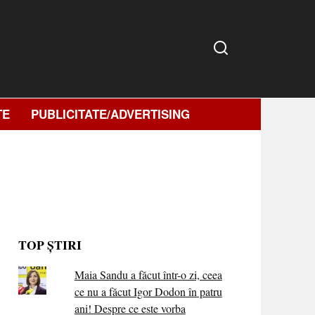
TE
PUBLICITATE/ADVERTISING
TOP ȘTIRI
Maia Sandu a făcut într-o zi, ceea
ce nu a făcut Igor Dodon în patru
ani! Despre ce este vorba