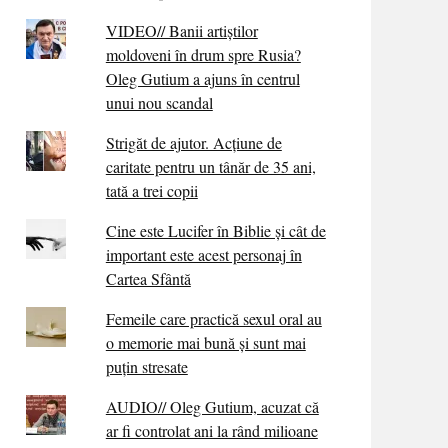
VIDEO// Banii artiștilor
moldoveni în drum spre Rusia?
Oleg Gutium a ajuns în centrul
unui nou scandal
Strigăt de ajutor. Acțiune de
caritate pentru un tânăr de 35 ani,
tată a trei copii
Cine este Lucifer în Biblie și cât de
important este acest personaj în
Cartea Sfântă
Femeile care practică sexul oral au
o memorie mai bună și sunt mai
puțin stresate
AUDIO// Oleg Gutium, acuzat că
ar fi controlat ani la rând milioane