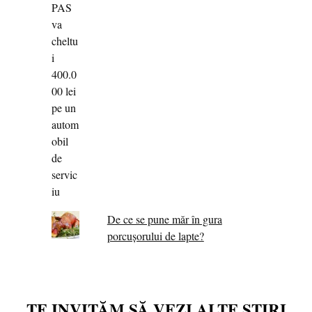
De ce se pune măr în gura
porcușorului de lapte?
TE INVITĂM SĂ VEZI ALTE ȘTIRI