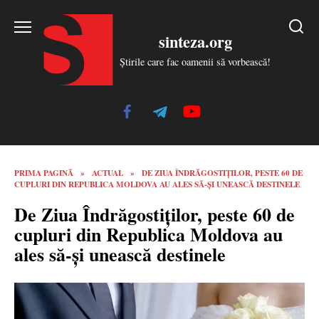
Skip
to
sinteza.org
content
Știrile care fac oamenii să vorbească!
PRIMA PAGINĂ
»
ACTUAL
»
DE ZIUA ÎNDRĂGOSTIȚILOR, PESTE 60 DE
CUPLURI DIN REPUBLICA MOLDOVA AU ALES SĂ-ȘI UNEASCĂ DESTINELE
De Ziua Îndrăgostiților, peste 60 de
cupluri din Republica Moldova au
ales să-și unească destinele