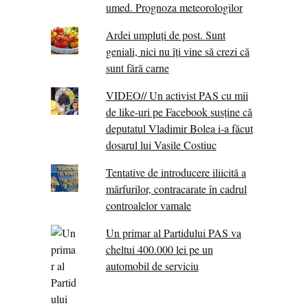
umed. Prognoza meteorologilor
Ardei umpluți de post. Sunt
geniali, nici nu îți vine să crezi că
sunt fără carne
VIDEO// Un activist PAS cu mii
de like-uri pe Facebook susține că
deputatul Vladimir Bolea i-a făcut
dosarul lui Vasile Costiuc
Tentative de introducere iliicită a
mărfurilor, contracarate în cadrul
controalelor vamale
Un primar al Partidului PAS va
cheltui 400.000 lei pe un
automobil de serviciu