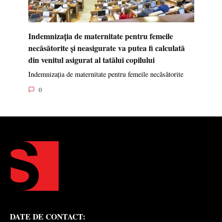
Indemnizația de maternitate pentru femeile
necăsătorite și neasigurate va putea fi calculată
din venitul asigurat al tatălui copilului
Indemnizația de maternitate pentru femeile necăsătorite
0
DATE DE CONTACT: