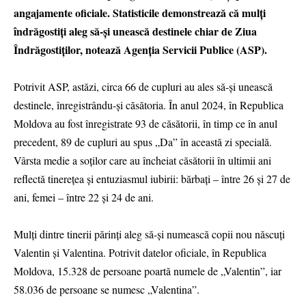
angajamente oficiale. Statisticile demonstrează că mulți
îndrăgostiți aleg să-și unească destinele chiar de Ziua
Îndrăgostiților, notează Agenția Servicii Publice (ASP).
Potrivit ASP, astăzi, circa 66 de cupluri au ales să-și unească
destinele, înregistrându-și căsătoria. În anul 2024, în Republica
Moldova au fost înregistrate 93 de căsătorii, în timp ce în anul
precedent, 89 de cupluri au spus „Da” în această zi specială.
Vârsta medie a soților care au încheiat căsătorii în ultimii ani
reflectă tinerețea și entuziasmul iubirii: bărbați – între 26 și 27 de
ani, femei – între 22 și 24 de ani.
Mulți dintre tinerii părinți aleg să-și numească copii nou născuți
Valentin și Valentina. Potrivit datelor oficiale, în Republica
Moldova, 15.328 de persoane poartă numele de „Valentin”, iar
58.036 de persoane se numesc „Valentina”.