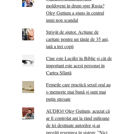
moldoveni în drum spre Rusia?
Oleg Gutium a ajuns în centrul
unui nou scandal
Strigăt de ajutor. Acțiune de
caritate pentru un tânăr de 35 ani,
tată a trei copii
Cine este Lucifer în Biblie și cât de
important este acest personaj în
Cartea Sfântă
Femeile care practică sexul oral au
o memorie mai bună și sunt mai
puțin stresate
AUDIO// Oleg Gutium, acuzat că
ar fi controlat ani la rând milioane
de lei destinate autorilor și-ar
pregăti revenirea în sistem: ”Nici