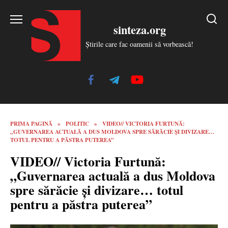
Skip
to
sinteza.org
content
Știrile care fac oamenii să vorbească!
PRIMA PAGINĂ
»
POLITIC
»
VIDEO// VICTORIA FURTUNĂ:
„GUVERNAREA ACTUALĂ A DUS MOLDOVA SPRE SĂRĂCIE ȘI DIVIZARE…
TOTUL PENTRU A PĂSTRA PUTEREA”
VIDEO// Victoria Furtună:
„Guvernarea actuală a dus Moldova
spre sărăcie și divizare… totul
pentru a păstra puterea”