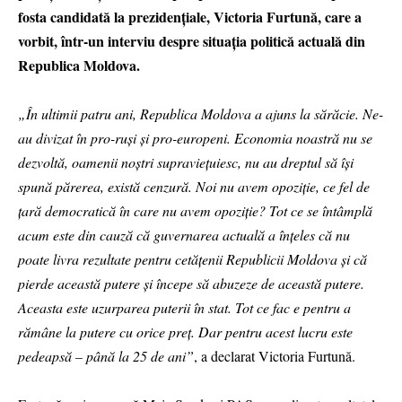
fosta candidată la prezidențiale, Victoria Furtună, care a
vorbit, într-un interviu despre situația politică actuală din
Republica Moldova.
„În ultimii patru ani, Republica Moldova a ajuns la sărăcie. Ne-
au divizat în pro-ruși și pro-europeni. Economia noastră nu se
dezvoltă, oamenii noștri supraviețuiesc, nu au dreptul să își
spună părerea, există cenzură. Noi nu avem opoziție, ce fel de
țară democratică în care nu avem opoziție? Tot ce se întâmplă
acum este din cauză că guvernarea actuală a înțeles că nu
poate livra rezultate pentru cetățenii Republicii Moldova și că
pierde această putere și începe să abuzeze de această putere.
Aceasta este uzurparea puterii în stat. Tot ce fac e pentru a
rămâne la putere cu orice preț. Dar pentru acest lucru este
pedeapsă – până la 25 de ani”
, a declarat Victoria Furtună.