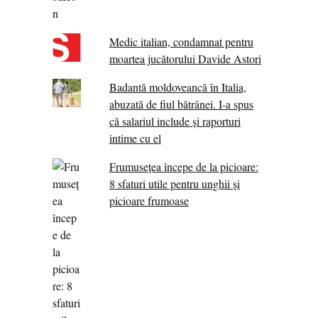
Medic italian, condamnat pentru
moartea jucătorului Davide Astori
Badantă moldoveancă în Italia,
abuzată de fiul bătrânei. I-a spus
că salariul include și raporturi
intime cu el
Frumusețea începe de la picioare:
8 sfaturi utile pentru unghii și
picioare frumoase