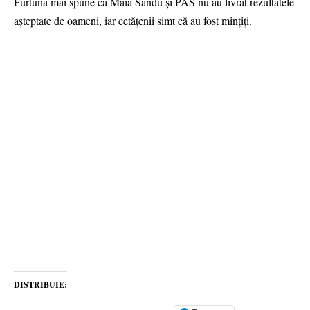
Furtună mai spune că Maia Sandu și PAS nu au livrat rezultatele
așteptate de oameni, iar cetățenii simt că au fost mințiți.
DISTRIBUIE: