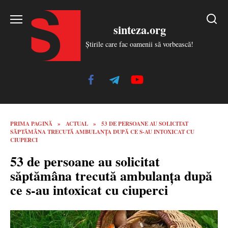
Skip
to
sinteza.org
content
Știrile care fac oamenii să vorbească!
PRIMA PAGINĂ
»
ACTUAL
»
53 DE PERSOANE AU SOLICITAT
SĂPTĂMÂNA TRECUTĂ AMBULANȚA DUPĂ CE S-AU INTOXICAT CU
CIUPERCI
53 de persoane au solicitat
săptămâna trecută ambulanța după
ce s-au intoxicat cu ciuperci