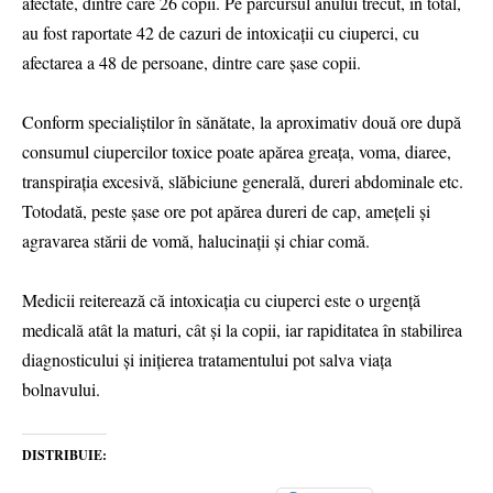
afectate, dintre care 26 copii. Pe parcursul anului trecut, în total,
au fost raportate 42 de cazuri de intoxicații cu ciuperci, cu
afectarea a 48 de persoane, dintre care șase copii.
Conform specialiștilor în sănătate, la aproximativ două ore după
consumul ciupercilor toxice poate apărea greața, voma, diaree,
transpirația excesivă, slăbiciune generală, dureri abdominale etc.
Totodată, peste șase ore pot apărea dureri de cap, amețeli și
agravarea stării de vomă, halucinații și chiar comă.
Medicii reiterează că intoxicația cu ciuperci este o urgență
medicală atât la maturi, cât şi la copii, iar rapiditatea în stabilirea
diagnosticului şi inițierea tratamentului pot salva viața
bolnavului.
DISTRIBUIE: