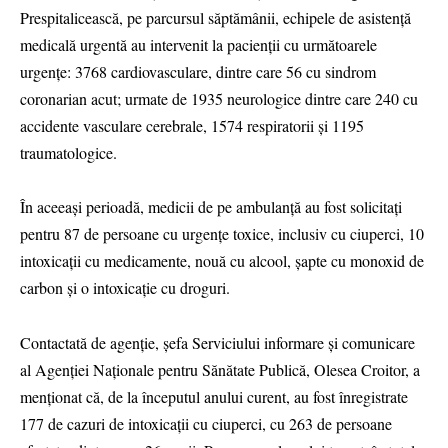
Prespitalicească, pe parcursul săptămânii, echipele de asistență
medicală urgentă au intervenit la pacienții cu următoarele
urgențe: 3768 cardiovasculare, dintre care 56 cu sindrom
coronarian acut; urmate de 1935 neurologice dintre care 240 cu
accidente vasculare cerebrale, 1574 respiratorii și 1195
traumatologice.
În aceeași perioadă, medicii de pe ambulanță au fost solicitați
pentru 87 de persoane cu urgențe toxice, inclusiv cu ciuperci, 10
intoxicații cu medicamente, nouă cu alcool, șapte cu monoxid de
carbon și o intoxicație cu droguri.
Contactată de agenție, șefa Serviciului informare și comunicare
al Agenției Naționale pentru Sănătate Publică, Olesea Croitor, a
menționat că, de la începutul anului curent, au fost înregistrate
177 de cazuri de intoxicații cu ciuperci, cu 263 de persoane