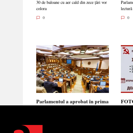
30 de baloane cu aer cald din zece țări vor
Parlame
colora
lectură
0
0
Parlamentul a aprobat în prima
FOTO
lectură noua lege privind
prote
ajutorul de stat, aliniată la
Parla
normele UE
să se
toler
Parlamentul a votat în prima