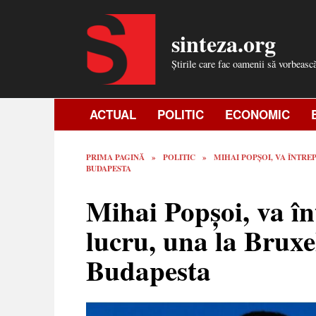
Skip
to
sinteza.org
content
Știrile care fac oamenii să vorbeasc
ACTUAL
POLITIC
ECONOMIC
PRIMA PAGINĂ
»
POLITIC
»
MIHAI POPȘOI, VA ÎNTRE
BUDAPESTA
Mihai Popșoi, va în
lucru, una la Bruxel
Budapesta