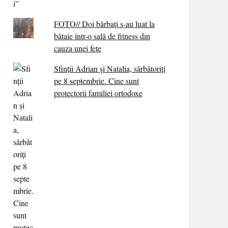
FOTO// Doi bărbați s-au luat la
bătaie într-o sală de fitness din
cauza unei fete
Sfinții Adrian și Natalia, sărbătoriți
pe 8 septembrie. Cine sunt
protectorii familiei ortodoxe