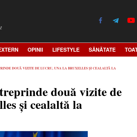
ă!
EXTERN
OPINII
LIFESTYLE
SĂNĂTATE
TOA
PRINDE DOUĂ VIZITE DE LUCRU, UNA LA BRUXELLES ȘI CEALALTĂ LA
treprinde două vizite de
les și cealaltă la