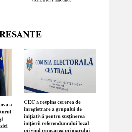
ERESANTE
CEC a respins cererea de
dova a
înregistrare a grupului de
ctorul
inițiativă pentru susținerea
și
inițierii referendumului local
siei
privind revocarea primarului