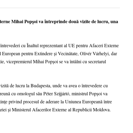
xterne Mihai Popșoi va întreprinde două vizite de lucru, una
 întrevederi cu Înaltul reprezentant al UE pentru Afaceri Externe
ul European pentru Extindere și Vecinătate, Olivér Várhelyi, dar
e, vicepremierul Mihai Popșoi se va întâlni cu secretarul
vizită de lucru la Budapesta, unde va avea o întrevedere cu
preună cu omologul său Péter Szijjártó, ministrul Popșoi va
ințe privind procesul de aderare la Uniunea Europeană între
riei și Ministerul Afacerilor Externe al Republicii Moldova.