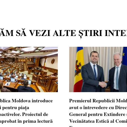
TĂM SĂ VEZI ALTE ȘTIRI INT
blica Moldova introduce
Premierul Republicii Mol
i pentru piața
avut o întrevedere cu Dire
oactivelor. Proiectul de
General pentru Extindere 
 aprobat în prima lectură
Vecinătatea Estică al Comi