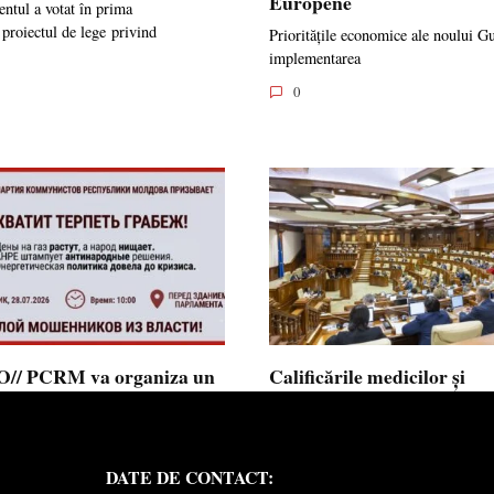
Europene
ntul a votat în prima
 proiectul de lege privind
Prioritățile economice ale noului G
implementarea
0
// PCRM va organiza un
Calificările medicilor și
st pe 28 iulie în fața
farmaciștilor obținute în 
mentului și invită cetățenii
putea fi recunoscute în
 alăture: ”Ajunge să
Republica Moldova
DATE DE CONTACT:
ăm jaful”
Calificările profesionale obținute d