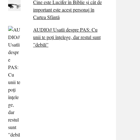
Cine este Lucifer în Biblie și cât de
important este acest personaj în
Cartea Sfântă
AUDIO// Usatîi despre PAS: Cu
unii te poți înțelege, dar restul sunt
”debili”