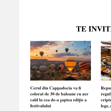
TE INVI
Cerul din Cappadocia va fi
Repu
colorat de 30 de baloane cu aer
regul
cald la cea de-a șaptea ediție a
cript
festivalului
lege,