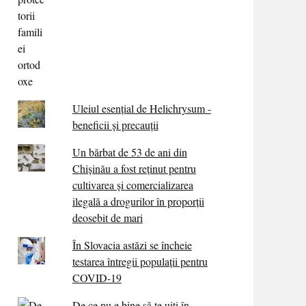
Uleiul esențial de Helichrysum -
beneficii și precauții
Un bărbat de 53 de ani din
Chișinău a fost reținut pentru
cultivarea și comercializarea
ilegală a drogurilor în proporții
deosebit de mari
În Slovacia astăzi se încheie
testarea întregii populații pentru
COVID-19
De ce nu e bine să te uiți în