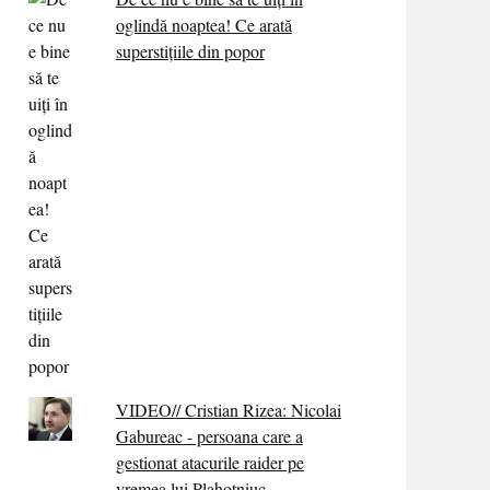
oglindă noaptea! Ce arată
superstițiile din popor
VIDEO// Cristian Rizea: Nicolai
Gabureac - persoana care a
gestionat atacurile raider pe
vremea lui Plahotniuc