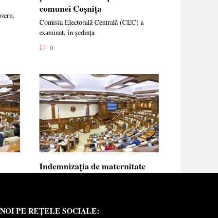
comunei Coșnița
uvern,
Comisia Electorală Centrală (CEC) a
examinat, în ședința
0
Indemnizația de maternitate
UE vor
pentru femeile necăsătorite și
neasigurate va putea fi calculată
din venitul asigurat al tatălui
NOI PE REȚELE SOCIALE:
copilului
e medici