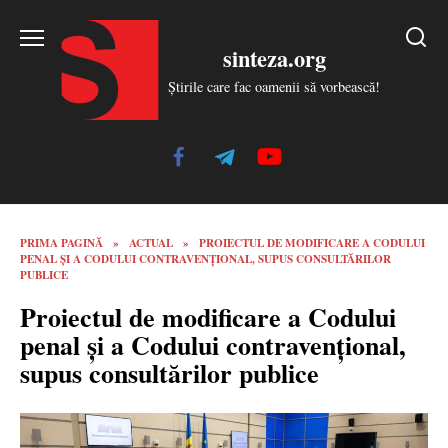
Skip
to
sinteza.org
content
Știrile care fac oamenii să vorbească!
PRIMA PAGINĂ
»
ACTUAL
»
PROIECTUL DE MODIFICARE A CODULUI
PENAL ȘI A CODULUI CONTRAVENȚIONAL, SUPUS CONSULTĂRILOR
PUBLICE
Proiectul de modificare a Codului
penal și a Codului contravențional,
supus consultărilor publice