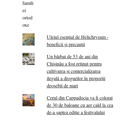
Uleiul esențial de Helichrysum -
beneficii și precauții
Un bărbat de 53 de ani din
Chișinău a fost reținut pentru
cultivarea și comercializarea
ilegală a drogurilor în proporții
deosebit de mari
Cerul din Cappadocia va fi colorat
de 30 de baloane cu aer cald la cea
de-a șaptea ediție a festivalului