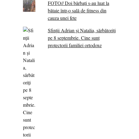
FOTO// Doi bărbați s-au luat la
bătaie într-o sală de fitness din
cauza unei fete
Sfinții Adrian și Natalia, sărbătoriți
pe 8 septembrie. Cine sunt
protectorii familiei ortodoxe