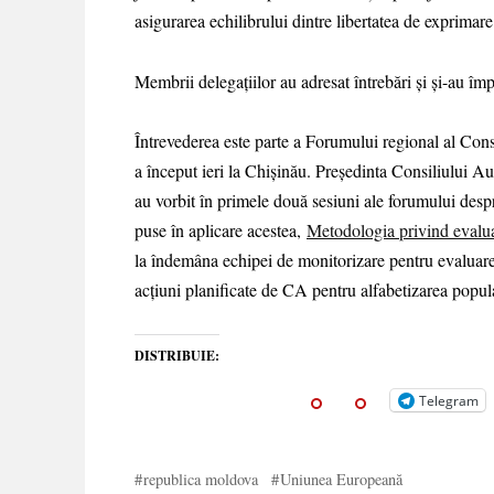
asigurarea echilibrului dintre libertatea de exprimar
Membrii delegațiilor au adresat întrebări și și-au împ
Întrevederea este parte a Forumului regional al Con
a început ieri la Chișinău. Președinta Consiliului A
au vorbit în primele două sesiuni ale forumului desp
puse în aplicare acestea,
Metodologia privind evalua
la îndemâna echipei de monitorizare pentru evaluarea
acțiuni planificate de CA pentru alfabetizarea populaț
DISTRIBUIE:
Telegram
republica moldova
Uniunea Europeană