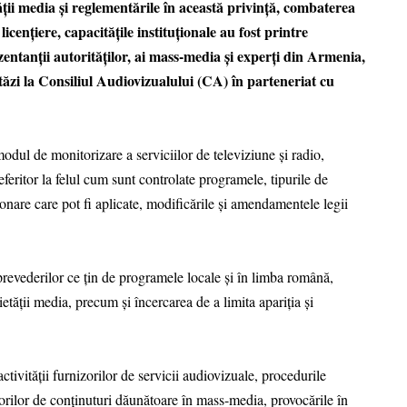
ii media și reglementările în această privință, combaterea
icențiere, capacitățile instituționale au fost printre
zentanții autorităților, ai mass-media și experți din Armenia,
ăzi la Consiliul Audiovizualului (CA) în parteneriat cu
odul de monitorizare a serviciilor de televiziune și radio,
feritor la felul cum sunt controlate programele, tipurile de
ționare care pot fi aplicate, modificările și amendamentele legii
 prevederilor ce țin de programele locale și în limba română,
ietății media, precum și încercarea de a limita apariția și
activității furnizorilor de servicii audiovizuale, procedurile
norilor de conținuturi dăunătoare în mass-media, provocările în