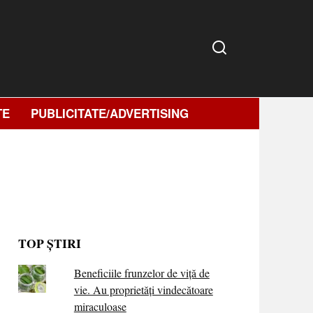
TE
PUBLICITATE/ADVERTISING
TOP ȘTIRI
Beneficiile frunzelor de viță de
vie. Au proprietăţi vindecătoare
miraculoase