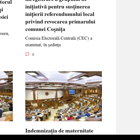
ctorul
inițiativă pentru susținerea
și
inițierii referendumului local
siei
privind revocarea primarului
comunei Coșnița
uvern,
Comisia Electorală Centrală (CEC) a
examinat, în ședința
0
Indemnizația de maternitate
UE vor
pentru femeile necăsătorite și