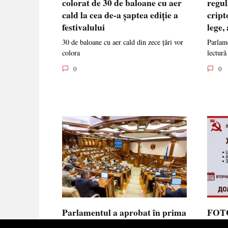
colorat de 30 de baloane cu aer
regul
cald la cea de-a șaptea ediție a
cript
festivalului
lege,
30 de baloane cu aer cald din zece țări vor
Parlame
colora
lectură
0
0
Parlamentul a aprobat în prima
FOTO
lectură noua lege privind
prote