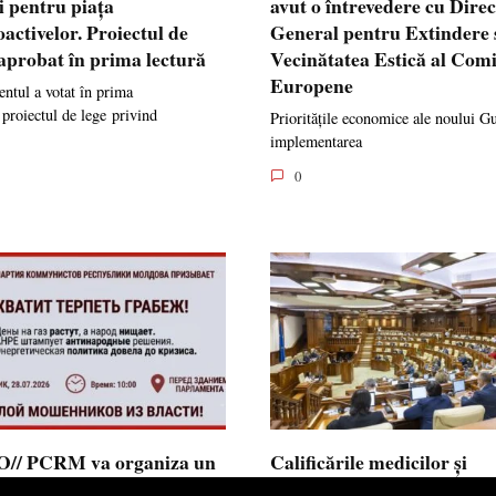
i pentru piața
avut o întrevedere cu Dire
oactivelor. Proiectul de
General pentru Extindere 
 aprobat în prima lectură
Vecinătatea Estică al Comi
Europene
ntul a votat în prima
 proiectul de lege privind
Prioritățile economice ale noului G
implementarea
0
// PCRM va organiza un
Calificările medicilor și
st pe 28 iulie în fața
farmaciștilor obținute în 