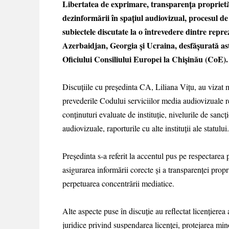
Libertatea de exprimare, transparența proprietăț
dezinformării în spațiul audiovizual, procesul de l
subiectele discutate la o întrevedere dintre repre
Azerbaidjan, Georgia și Ucraina, desfășurată ast
Oficiului Consiliului Europei la Chișinău (CoE).
Discuțiile cu președinta CA, Liliana Vițu, au vizat m
prevederile Codului serviciilor media audiovizuale re
conținuturi evaluate de instituție, nivelurile de sanc
audiovizuale, raporturile cu alte instituții ale statului.
Președinta s-a referit la accentul pus pe respectarea
asigurarea informării corecte și a transparenței propr
perpetuarea concentrării mediatice.
Alte aspecte puse în discuție au reflectat licențierea 
juridice privind suspendarea licenței, protejarea mi