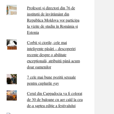
Profesori și directori din 76 de
instituții de învățământ din
Republica Moldova vor participa
la vizite de studiu în România și
Estonia
Corbii şi ciorile, cele mai
inteligente păsări – descoperiri
recente despre o abilitate
excepţională, atribuită până acum
doar oamenilor
7 cele mai bune poziții sexuale
pentru cuplurile gay
Cerul din Cappadocia va fi colorat
de 30 de baloane cu aer cald la cea
de-a șaptea ediție a festivalului