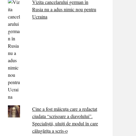
Vizita cancelarului german în
Rusia nu a adus nimic nou pentru
Ucraina
Cine a fost măicuţa care a redactat
ciudata “scrisoare a diavolului”.
Specialiştii, uluiţi de modul în care
călugărița a scris-o