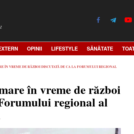
ă!
EXTERN
OPINII
LIFESTYLE
SĂNĂTATE
TOA
RE ÎN VREME DE RĂZBOI DISCUTATĂ DE CA LA FORUMULUI REGIONAL
imare în vreme de război
Forumului regional al
i