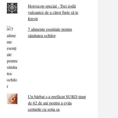
Horoscop special - Trei zodii
vulcanice de a căror furie să te
ferești
7 alimente esenţiale pentru
sănătatea ochilor
Un bărbat s-a prefăcut SURD timp
de 62 de ani pentru a evita
certurile cu soția sa