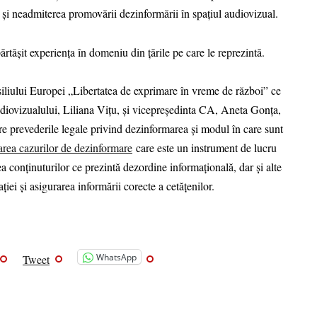
e și neadmiterea promovării dezinformării în spațiul audiovizual.
ărtășit experiența în domeniu din țările pe care le reprezintă.
siliului Europei „Libertatea de exprimare în vreme de război” ce
udiovizualului, Liliana Vițu, și vicepreședinta CA, Aneta Gonța,
re prevederile legale privind dezinformarea și modul în care sunt
rea cazurilor de dezinformare
care este un instrument de lucru
 conținuturilor ce prezintă dezordine informațională, dar și alte
iei și asigurarea informării corecte a cetățenilor.
WhatsApp
Tweet