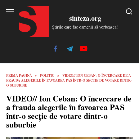
Skip
to
sinteza.org
content
Știrile care fac oamenii să vorbească!
PRIMA PAGINĂ
»
POLITIC
»
VIDEO// ION CEBAN: O ÎNCERCARE DE A
FRAUDA ALEGERILE ÎN FAVOAREA PAS ÎNTR-O SECȚIE DE VOTARE DINTR-
O SUBURBIE
VIDEO// Ion Ceban: O încercare de
a frauda alegerile în favoarea PAS
într-o secție de votare dintr-o
suburbie