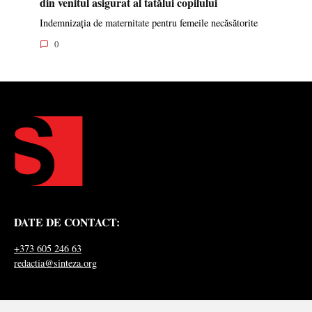
din venitul asigurat al tatălui copilului
Indemnizația de maternitate pentru femeile necăsătorite
0
DATE DE CONTACT:
+373 605 246 63
redactia@sinteza.org
NOI PE REȚELE SOCIALE: