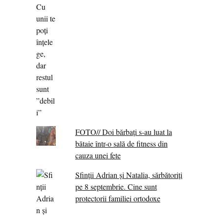
FOTO// Doi bărbați s-au luat la
bătaie într-o sală de fitness din
cauza unei fete
Sfinții Adrian și Natalia, sărbătoriți
pe 8 septembrie. Cine sunt
protectorii familiei ortodoxe