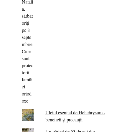
Uleiul esențial de Helichrysum -
beneficii și precauții
Un bărbat de 53 de ani din