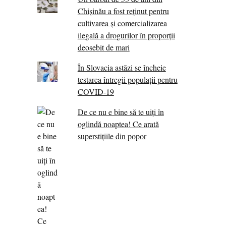
Chișinău a fost reținut pentru
cultivarea și comercializarea
ilegală a drogurilor în proporții
deosebit de mari
În Slovacia astăzi se încheie
testarea întregii populații pentru
COVID-19
De ce nu e bine să te uiți în
oglindă noaptea! Ce arată
superstițiile din popor