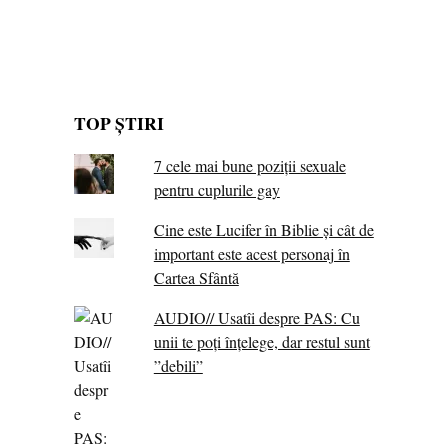
TOP ȘTIRI
7 cele mai bune poziții sexuale
pentru cuplurile gay
Cine este Lucifer în Biblie și cât de
important este acest personaj în
Cartea Sfântă
AUDIO// Usatîi despre PAS: Cu
unii te poți înțelege, dar restul sunt
”debili”