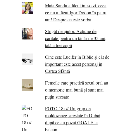
Maia Sandu a făcut într-o zi, ceea
ce nu a făcut Igor Dodon în patru
ani! Despre ce este vorba
Strigăt de ajutor. Acțiune de
caritate pentru un tânăr de 35 ani,
tată a trei copii
Cine este Lucifer în Biblie și cât de
important este acest personaj în
Cartea Sfântă
Femeile care practică sexul oral au
o memorie mai bună și sunt mai
puțin stresate
FOTO 18+// Un grup de
moldovence, arestate în Dubai
după ce au pozat GOALE la
balcon