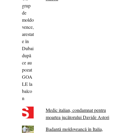
Medic italian, condamnat pentru
moartea jucătorului Davide Astori
Badantă moldoveancă în Italia,