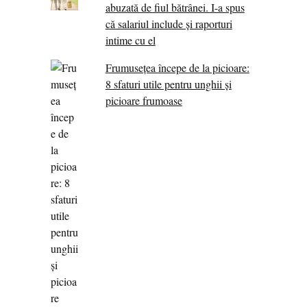
abuzată de fiul bătrânei. I-a spus
că salariul include și raporturi
intime cu el
Frumusețea începe de la picioare:
8 sfaturi utile pentru unghii și
picioare frumoase