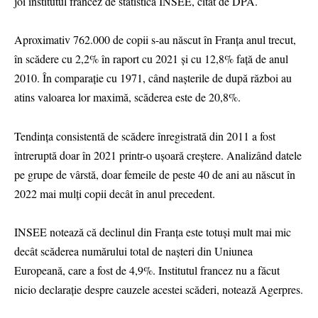
joi institutul francez de statistică INSEE, citat de DPA.
Aproximativ 762.000 de copii s-au născut în Franţa anul trecut,
în scădere cu 2,2% în raport cu 2021 şi cu 12,8% faţă de anul
2010. În comparaţie cu 1971, când naşterile de după război au
atins valoarea lor maximă, scăderea este de 20,8%.
Tendinţa consistentă de scădere înregistrată din 2011 a fost
întreruptă doar în 2021 printr-o uşoară creştere. Analizând datele
pe grupe de vârstă, doar femeile de peste 40 de ani au născut în
2022 mai mulţi copii decât în anul precedent.
INSEE notează că declinul din Franţa este totuşi mult mai mic
decât scăderea numărului total de naşteri din Uniunea
Europeană, care a fost de 4,9%. Institutul francez nu a făcut
nicio declaraţie despre cauzele acestei scăderi, notează Agerpres.