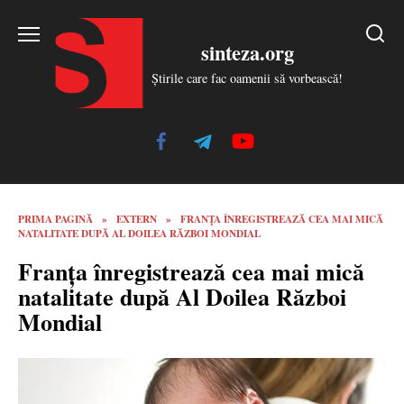
Skip
to
sinteza.org
content
Știrile care fac oamenii să vorbească!
PRIMA PAGINĂ
»
EXTERN
»
FRANȚA ÎNREGISTREAZĂ CEA MAI MICĂ
NATALITATE DUPĂ AL DOILEA RĂZBOI MONDIAL
Franța înregistrează cea mai mică
natalitate după Al Doilea Război
Mondial