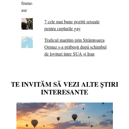
7 cele mai bune poziții sexuale
pentru cuplurile gay
Traficul maritim prin Strâmtoarea
Ormuz s-a prăbușit după schimbul
de lovituri între SUA şi Iran
TE INVITĂM SĂ VEZI ALTE ȘTIRI
INTERESANTE