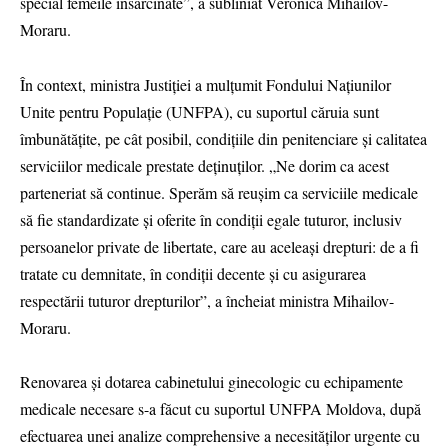
special femeile însărcinate”, a subliniat Veronica Mihailov-
Moraru.
În context, ministra Justiției a mulțumit Fondului Națiunilor
Unite pentru Populație (UNFPA), cu suportul căruia sunt
îmbunătățite, pe cât posibil, condițiile din penitenciare și calitatea
serviciilor medicale prestate deținuților. „Ne dorim ca acest
parteneriat să continue. Sperăm să reușim ca serviciile medicale
să fie standardizate și oferite în condiții egale tuturor, inclusiv
persoanelor private de libertate, care au aceleași drepturi: de a fi
tratate cu demnitate, în condiții decente și cu asigurarea
respectării tuturor drepturilor”, a încheiat ministra Mihailov-
Moraru.
Renovarea și dotarea cabinetului ginecologic cu echipamente
medicale necesare s-a făcut cu suportul UNFPA Moldova, după
efectuarea unei analize comprehensive a necesităților urgente cu