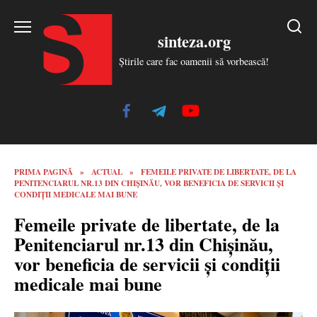
Skip
to
sinteza.org
content
Știrile care fac oamenii să vorbească!
PRIMA PAGINĂ
»
ACTUAL
»
FEMEILE PRIVATE DE LIBERTATE, DE LA
PENITENCIARUL NR.13 DIN CHIȘINĂU, VOR BENEFICIA DE SERVICII ȘI
CONDIȚII MEDICALE MAI BUNE
Femeile private de libertate, de la
Penitenciarul nr.13 din Chișinău,
vor beneficia de servicii și condiții
medicale mai bune