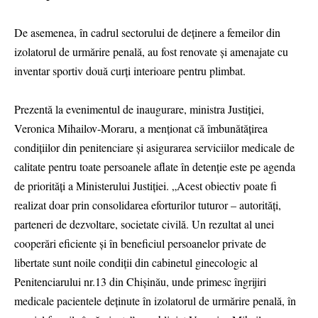
De asemenea, în cadrul sectorului de deținere a femeilor din
izolatorul de urmărire penală, au fost renovate și amenajate cu
inventar sportiv două curți interioare pentru plimbat.
Prezentă la evenimentul de inaugurare, ministra Justiției,
Veronica Mihailov-Moraru, a menționat că îmbunătățirea
condițiilor din penitenciare și asigurarea serviciilor medicale de
calitate pentru toate persoanele aflate în detenție este pe agenda
de priorități a Ministerului Justiției. „Acest obiectiv poate fi
realizat doar prin consolidarea eforturilor tuturor – autorități,
parteneri de dezvoltare, societate civilă. Un rezultat al unei
cooperări eficiente și în beneficiul persoanelor private de
libertate sunt noile condiții din cabinetul ginecologic al
Penitenciarului nr.13 din Chișinău, unde primesc îngrijiri
medicale pacientele deținute în izolatorul de urmărire penală, în