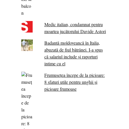
Medic italian, condamnat pentru
moartea jucătorului Davide Astori
Badantă moldoveancă în Italia,
abuzată de fiul bătrânei. I-a spus
că salariul include și raporturi
intime cu el
Frumusețea începe de la picioare:
8 sfaturi utile pentru unghii și
picioare frumoase