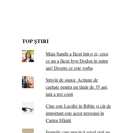
TOP ȘTIRI
Maia Sandu a făcut într-o zi, ceea
ce nu a făcut Igor Dodon în patru
ani! Despre ce este vorba
Strigăt de ajutor. Acțiune de
caritate pentru un tânăr de 35 ani,
tată a trei copii
Cine este Lucifer în Biblie și cât de
important este acest personaj în
Cartea Sfântă
Femeile care practică sexul oral au