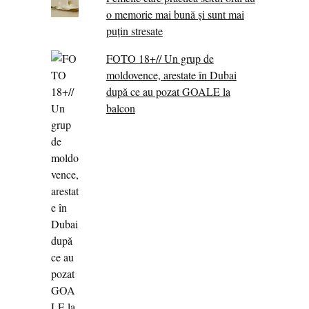
o memorie mai bună și sunt mai
puțin stresate
FOTO 18+// Un grup de
moldovence, arestate în Dubai
după ce au pozat GOALE la
balcon