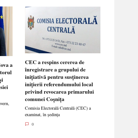
CEC a respins cererea de
dova a
înregistrare a grupului de
ctorul
inițiativă pentru susținerea
și
inițierii referendumului local
siei
privind revocarea primarului
comunei Coșnița
uvern,
Comisia Electorală Centrală (CEC) a
examinat, în ședința
0