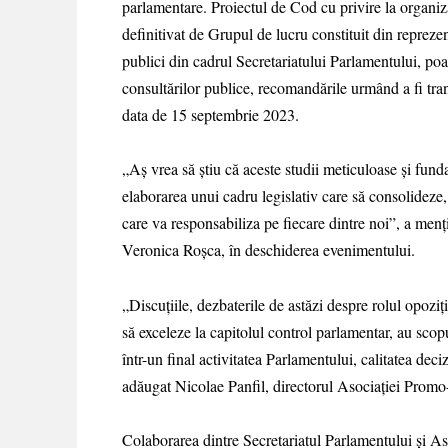
parlamentare. Proiectul de Cod cu privire la organi
definitivat de Grupul de lucru constituit din reprezent
publici din cadrul Secretariatului Parlamentului, poa
consultărilor publice, recomandările urmând a fi tra
data de 15 septembrie 2023.
„Aș vrea să știu că aceste studii meticuloase și fundam
elaborarea unui cadru legislativ care să consolideze,
care va responsabiliza pe fiecare dintre noi”, a menț
Veronica Roșca, în deschiderea evenimentului.
„Discuțiile, dezbaterile de astăzi despre rolul opozi
să exceleze la capitolul control parlamentar, au scop
într-un final activitatea Parlamentului, calitatea deciz
adăugat Nicolae Panfil, directorul Asociației Prom
Colaborarea dintre Secretariatul Parlamentului și A