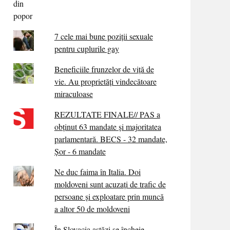
7 cele mai bune poziții sexuale
pentru cuplurile gay
Beneficiile frunzelor de viță de
vie. Au proprietăţi vindecătoare
miraculoase
REZULTATE FINALE// PAS a
obținut 63 mandate și majoritatea
parlamentară. BECS - 32 mandate,
Șor - 6 mandate
Ne duc faima în Italia. Doi
moldoveni sunt acuzați de trafic de
persoane și exploatare prin muncă
a altor 50 de moldoveni
În Slovacia astăzi se încheie