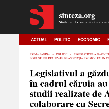
Skip
to
sinteza.org
content
Știrile care fac oamenii să vorbeasc
ACTUAL
POLITIC
ECONOMIC
PRIMA PAGINĂ
»
POLITIC
»
LEGISLATIVUL A GĂZDUIT
DOUĂ STUDII REALIZATE DE ASOCIAȚIA PROMO-LEX, ÎN
Legislativul a găzd
în cadrul căruia au
studii realizate de
colaborare cu Secr