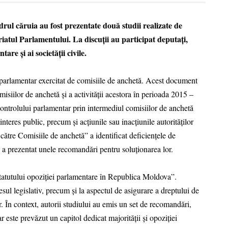
drul căruia au fost prezentate două studii realizate de
atul Parlamentului. La discuții au participat deputați,
are și ai societății civile.
ul parlamentar exercitat de comisiile de anchetă. Acest document
omisiilor de anchetă și a activității acestora în perioada 2015 –
ontrolului parlamentar prin intermediul comisiilor de anchetă
nteres public, precum și acțiunile sau inacțiunile autorităților
către Comisiile de anchetă” a identificat deficiențele de
și a prezentat unele recomandări pentru soluționarea lor.
statutului opoziției parlamentare în Republica Moldova”.
sul legislativ, precum și la aspectul de asigurare a dreptului de
r. În context, autorii studiului au emis un set de recomandări,
este prevăzut un capitol dedicat majorității și opoziției