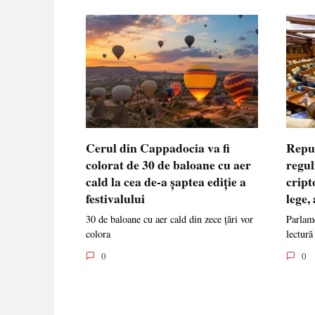
Cerul din Cappadocia va fi
Repu
colorat de 30 de baloane cu aer
regul
cald la cea de-a șaptea ediție a
cript
festivalului
lege,
30 de baloane cu aer cald din zece țări vor
Parlame
colora
lectură
0
0