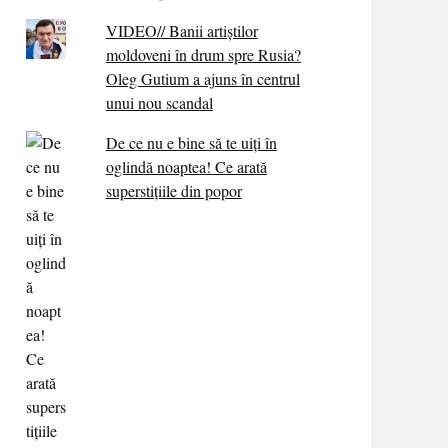
VIDEO// Banii artiștilor
moldoveni în drum spre Rusia?
Oleg Gutium a ajuns în centrul
unui nou scandal
De ce nu e bine să te uiți în
oglindă noaptea! Ce arată
superstițiile din popor