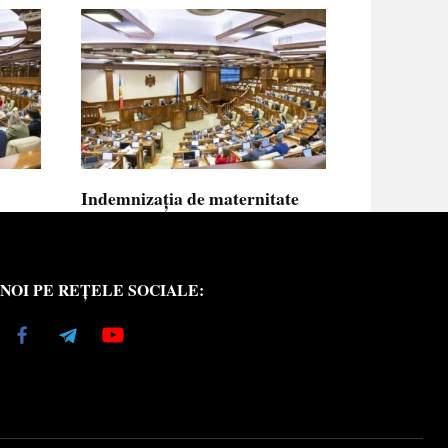
Indemnizația de maternitate
UE vor
pentru femeile necăsătorite și
neasigurate va putea fi calculată
din venitul asigurat al tatălui
NOI PE REȚELE SOCIALE:
copilului
e medici
Indemnizația de maternitate pentru femeile
necăsătorite
0