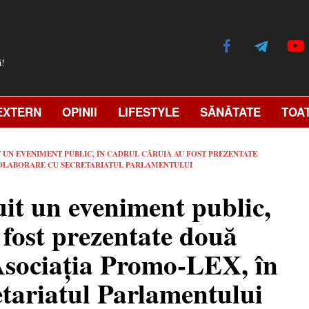
ă!
EXTERN
OPINII
LIFESTYLE
SĂNĂTATE
TOA
 UN EVENIMENT PUBLIC, ÎN CADRUL CĂRUIA AU FOST PREZENTATE
 COLABORARE CU SECRETARIATUL PARLAMENTULUI
uit un eveniment public,
 fost prezentate două
 Asociația Promo-LEX, în
etariatul Parlamentului