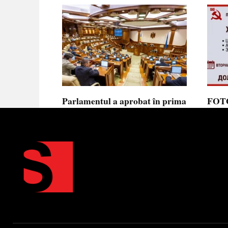
Parlamentul a aprobat în prima
FOTO
lectură noua lege privind
prote
ajutorul de stat, aliniată la
Parla
normele UE
să se
toler
Parlamentul a votat în prima
lectură proiectul de lege cu
Partid
Moldov
0
0