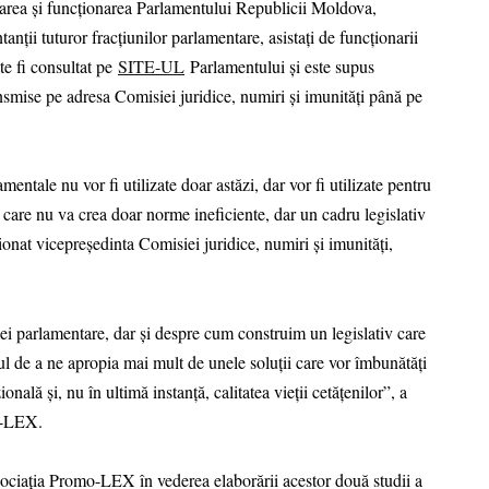
zarea și funcționarea Parlamentului Republicii Moldova,
anții tuturor fracțiunilor parlamentare, asistați de funcționarii
te fi consultat pe
SITE-UL
Parlamentului și este supus
nsmise pe adresa Comisiei juridice, numiri și imunități până pe
entale nu vor fi utilizate doar astăzi, dar vor fi utilizate pentru
 care nu va crea doar norme ineficiente, dar un cadru legislativ
ionat vicepreședinta Comisiei juridice, numiri și imunități,
ției parlamentare, dar și despre cum construim un legislativ care
ul de a ne apropia mai mult de unele soluții care vor îmbunătăți
ională și, nu în ultimă instanță, calitatea vieții cetățenilor”, a
o-LEX.
sociația Promo-LEX în vederea elaborării acestor două studii a