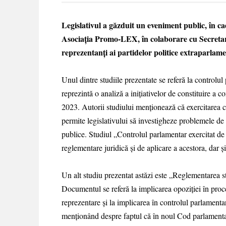
Legislativul a găzduit un eveniment public, în ca
Asociația Promo-LEX, în colaborare cu Secretari
reprezentanți ai partidelor politice extraparlament
Unul dintre studiile prezentate se referă la control
reprezintă o analiză a inițiativelor de constituire a c
2023. Autorii studiului menționează că exercitarea c
permite legislativului să investigheze problemele de i
publice. Studiul „Controlul parlamentar exercitat de 
reglementare juridică și de aplicare a acestora, dar 
Un alt studiu prezentat astăzi este „Reglementarea 
Documentul se referă la implicarea opoziției în proce
reprezentare și la implicarea în controlul parlamenta
menționând despre faptul că în noul Cod parlamentar 