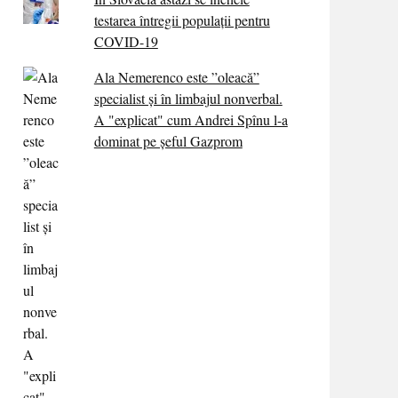
testarea întregii populații pentru
COVID-19
Ala Nemerenco este ”oleacă”
specialist și în limbajul nonverbal.
A "explicat" cum Andrei Spînu l-a
dominat pe șeful Gazprom