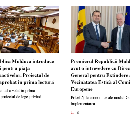
blica Moldova introduce
Premierul Republicii Mol
i pentru piața
avut o întrevedere cu Dire
oactivelor. Proiectul de
General pentru Extindere 
 aprobat în prima lectură
Vecinătatea Estică al Comi
Europene
ntul a votat în prima
 proiectul de lege privind
Prioritățile economice ale noului G
implementarea
0