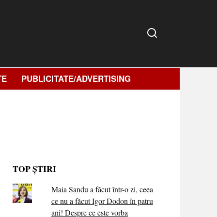
TE
PUBLICITATE/ADVERTISING
TOP ȘTIRI
Maia Sandu a făcut într-o zi, ceea
ce nu a făcut Igor Dodon în patru
ani! Despre ce este vorba