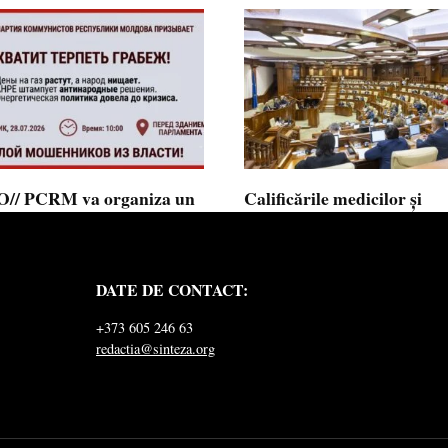
// PCRM va organiza un
Calificările medicilor și
st pe 28 iulie în fața
farmaciștilor obținute în 
mentului și invită cetățenii
putea fi recunoscute în
 alăture: ”Ajunge să
Republica Moldova
DATE DE CONTACT:
ăm jaful”
Calificările profesionale obținute d
și farmaciști
ul Comuniștilor din Republica
+373 605 246 63
a a lansat
redactia@sinteza.org
0