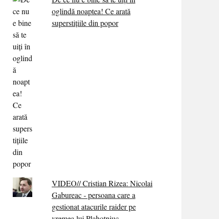
oglindă noaptea! Ce arată
superstițiile din popor
VIDEO// Cristian Rizea: Nicolai
Gabureac - persoana care a
gestionat atacurile raider pe
vremea lui Plahotniuc