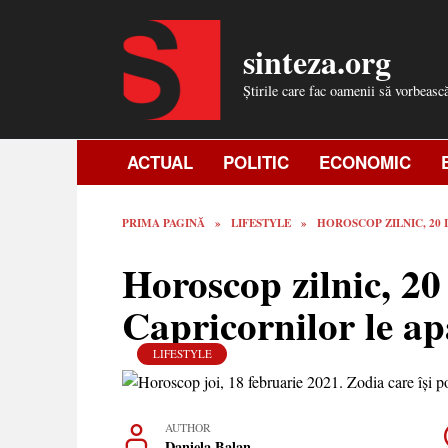
Skip
to
sinteza.org
content
Știrile care fac oamenii să vorbeasc
ACTUAL
POLITIC
ECONOMIC
PRIMA PAGINĂ
»
LIFESTYLE
»
HOROSCOP ZILNIC, 20 
Horoscop zilnic, 20 
Capricornilor le ap
LIFESTYLE
AUTHOR
Daniela Balan