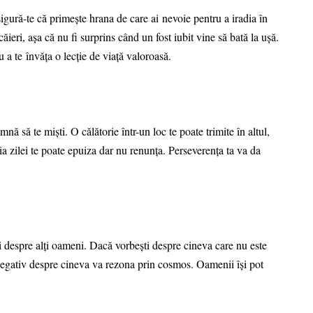
 asigură-te că primește hrana de care ai nevoie pentru a iradia în
ieri, așa că nu fi surprins când un fost iubit vine să bată la ușă.
 a te învăța o lecție de viață valoroasă.
nă să te miști. O călătorie într-un loc te poate trimite în altul,
ia zilei te poate epuiza dar nu renunța. Perseverența ta va da
pui despre alți oameni. Dacă vorbești despre cineva care nu este
negativ despre cineva va rezona prin cosmos. Oamenii își pot