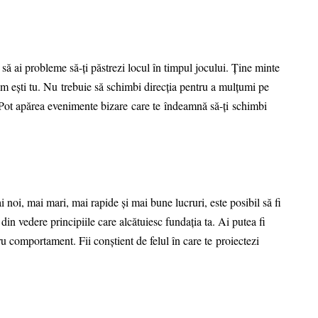
i să ai probleme să-ți păstrezi locul în timpul jocului. Ține minte
cum ești tu. Nu trebuie să schimbi direcția pentru a mulțumi pe
e. Pot apărea evenimente bizare care te îndeamnă să-ți schimbi
noi, mai mari, mai rapide și mai bune lucruri, este posibil să fi
in vedere principiile care alcătuiesc fundația ta. Ai putea fi
ru comportament. Fii conștient de felul în care te proiectezi