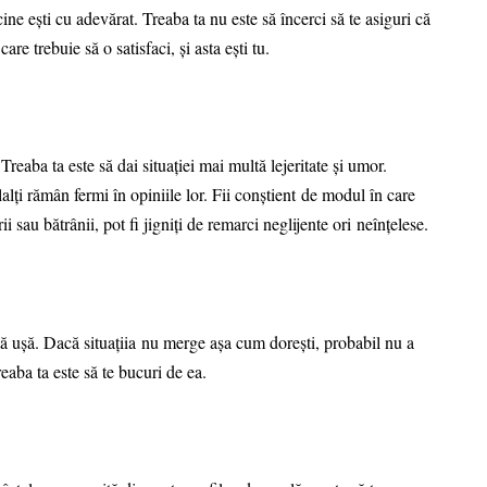
ine ești cu adevărat. Treaba ta nu este să încerci să te asiguri că
re trebuie să o satisfaci, și asta ești tu.
reaba ta este să dai situației mai multă lejeritate și umor.
lalți rămân fermi în opiniile lor. Fii conștient de modul în care
i sau bătrânii, pot fi jigniți de remarci neglijente ori neînțelese.
altă ușă. Dacă situațiia nu merge așa cum dorești, probabil nu a
reaba ta este să te bucuri de ea.