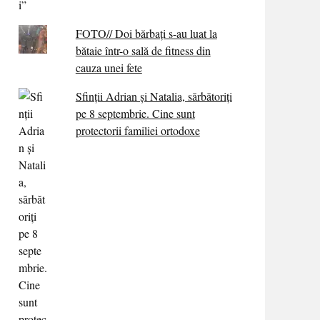
FOTO// Doi bărbați s-au luat la
bătaie într-o sală de fitness din
cauza unei fete
Sfinții Adrian și Natalia, sărbătoriți
pe 8 septembrie. Cine sunt
protectorii familiei ortodoxe