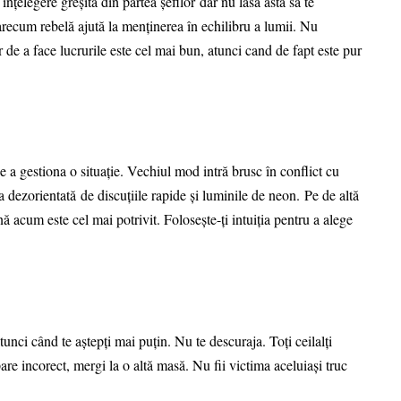
înțelegere greșită din partea șefilor dar nu lăsa asta să te
recum rebelă ajută la menținerea în echilibru a lumii. Nu
r de a face lucrurile este cel mai bun, atunci cand de fapt este pur
e a gestiona o situație. Vechiul mod intră brusc în conflict cu
 dezorientată de discuțiile rapide și luminile de neon. Pe de altă
 acum este cel mai potrivit. Folosește-ți intuiția pentru a alege
unci când te aștepți mai puțin. Nu te descuraja. Toți ceilalți
are incorect, mergi la o altă masă. Nu fii victima aceluiași truc