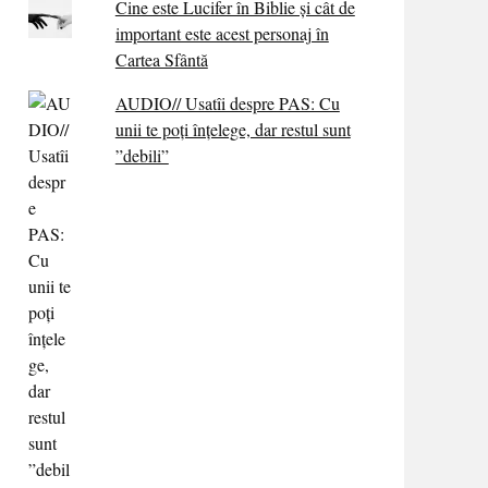
Cine este Lucifer în Biblie și cât de
important este acest personaj în
Cartea Sfântă
AUDIO// Usatîi despre PAS: Cu
unii te poți înțelege, dar restul sunt
”debili”