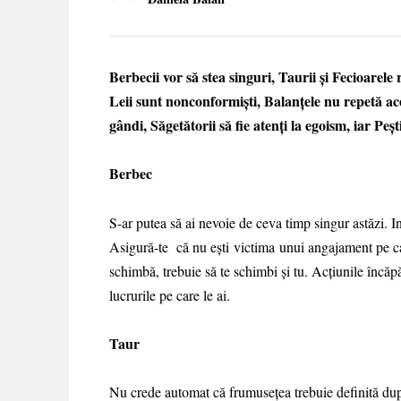
Berbecii vor să stea singuri, Taurii și Fecioarele
Leii sunt nonconformiști, Balanțele nu repetă ace
gândi, Săgetătorii să fie atenți la egoism, iar Pești
Berbec
S-ar putea să ai nevoie de ceva timp singur astăzi. I
Asigură-te că nu ești victima unui angajament pe ca
schimbă, trebuie să te schimbi și tu. Acțiunile încăp
lucrurile pe care le ai.
Taur
Nu crede automat că frumusețea trebuie definită dup