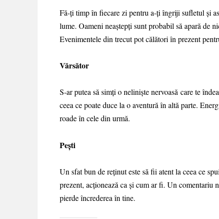
Fă-ți timp în fiecare zi pentru a-ți îngriji sufletul și
lume. Oameni neaștepți sunt probabil să apară de nică
Evenimentele din trecut pot călători în prezent pentru
Vărsător
S-ar putea să simți o neliniște nervoasă care te îndeam
ceea ce poate duce la o aventură în altă parte. Energ
roade în cele din urmă.
Pești
Un sfat bun de reținut este să fii atent la ceea ce s
prezent, acționează ca și cum ar fi. Un comentariu 
pierde încrederea în tine.