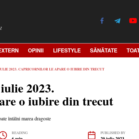
ă!
EXTERN
OPINII
LIFESTYLE
SĂNĂTATE
TOA
IULIE 2023. CAPRICORNILOR LE APARE O IUBIRE DIN TRECUT
iulie 2023.
are o iubire din trecut
READING
PUBLISHED BY
6 min
20 iulie 2023