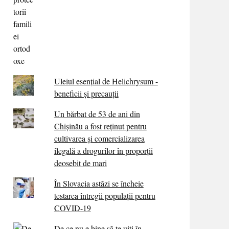
Uleiul esențial de Helichrysum -
beneficii și precauții
Un bărbat de 53 de ani din
Chișinău a fost reținut pentru
cultivarea și comercializarea
ilegală a drogurilor în proporții
deosebit de mari
În Slovacia astăzi se încheie
testarea întregii populații pentru
COVID-19
De ce nu e bine să te uiți în