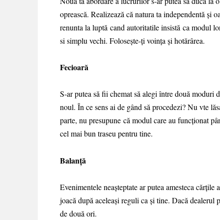
Noua ta abordare a lucrurilor s-ar putea să ducă la o 
oprească. Realizează că natura ta independentă și oa
renunta la luptă cand autoritatile insistă ca modul lo
si simplu vechi. Folosește-ți voința și hotărârea.
Fecioară
S-ar putea să fii chemat să alegi între două moduri d
noul. În ce sens ai de gând să procedezi? Nu vte lăsa
parte, nu presupune că modul care au funcționat până
cel mai bun traseu pentru tine.
Balanță
Evenimentele neașteptate ar putea amesteca cărțile at
joacă după aceleași reguli ca și tine. Dacă dealerul p
de două ori.