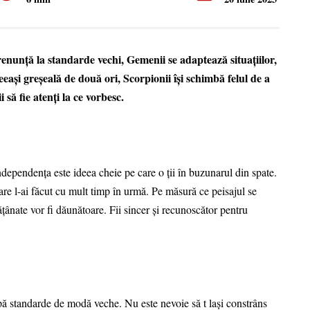
 renunță la standarde vechi, Gemenii se adaptează situațiilor,
eași greșeală de două ori, Scorpionii își schimbă felul de a
i să fie atenți la ce vorbesc.
ndependența este ideea cheie pe care o ții în buzunarul din spate.
re l-ai făcut cu mult timp în urmă. Pe măsură ce peisajul se
ățânate vor fi dăunătoare. Fii sincer și recunoscător pentru
ă standarde de modă veche. Nu este nevoie să t lași constrâns