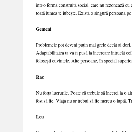
într-o formă construită social, care nu rezonează cu c
toată lumea te iubește. Există o singură persoană pe ca
Gemeni
Problemele pot deveni puțin mai grele decât ai dori. T
Adaptabilitatea ta va fi pusă la încercare întrucât cei
folosești cuvintele. Alte persoane, în special superiori
Rac
Nu forța lucrurile. Poate că trebuie să încerci la o 
fost să fie. Viața nu ar trebui să fie mereu o luptă. T
Leu