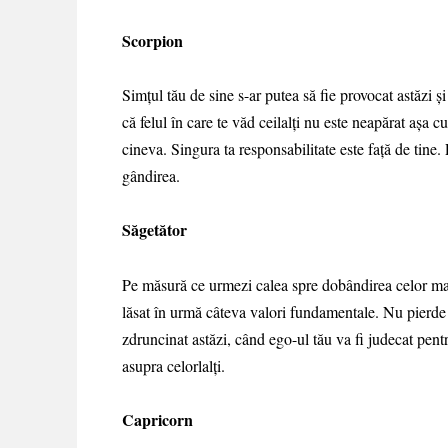
Scorpion
Simțul tău de sine s-ar putea să fie provocat astăzi ș
că felul în care te văd ceilalți nu este neapărat așa 
cineva. Singura ta responsabilitate este față de tin
gândirea.
Săgetător
Pe măsură ce urmezi calea spre dobândirea celor mai 
lăsat în urmă câteva valori fundamentale. Nu pierde d
zdruncinat astăzi, când ego-ul tău va fi judecat pent
asupra celorlalți.
Capricorn