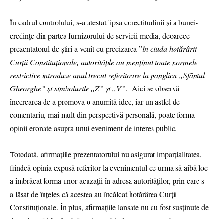
În cadrul controlului, s-a atestat lipsa corectitudinii și a bunei-
credințe din partea furnizorului de servicii media, deoarece
prezentatorul de știri a venit cu precizarea ”
în ciuda hotărârii
Curții Constituționale, autoritățile au menținut toate normele
restrictive introduse anul trecut referitoare la panglica „Sfântul
Gheorghe” și simbolurile ,,Z” și ,,V”
. Aici se observă
încercarea de a promova o anumită idee, iar un astfel de
comentariu, mai mult din perspectivă personală, poate forma
opinii eronate asupra unui eveniment de interes public.
Totodată, afirmațiile prezentatorului nu asigurat imparțialitatea,
fiindcă opinia expusă referitor la evenimentul ce urma să aibă loc
a îmbrăcat forma unor acuzații în adresa autorităților, prin care s-
a lăsat de înțeles că acestea au încălcat hotărârea Curții
Constituționale. În plus, afirmațiile lansate nu au fost susținute de