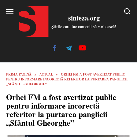
Skip
to
sinteza.org
content
Știrile care fac oamenii să vorbească!
PRIMA PAGINĂ
»
ACTUAL
»
ORHEI FM A FOST AVERTIZAT PUBLIC
PENTRU INFORMARE INCORECTĂ REFERITOR LA PURTAREA PANGLICII
„SFÂNTUL GHEORGHE”
Orhei FM a fost avertizat public
pentru informare incorectă
referitor la purtarea panglicii
„Sfântul Gheorghe”