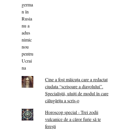
Cine a fost măicuţa care a redactat
ciudata “scrisoare a diavolului”.
Specialiştii, uluiţi de modul în care
călugărița a scris-o
Horoscop special - Trei zodii
vulcanice de a căror furie să te
ferești