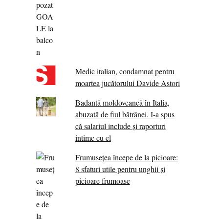
Medic italian, condamnat pentru
moartea jucătorului Davide Astori
Badantă moldoveancă în Italia,
abuzată de fiul bătrânei. I-a spus
că salariul include și raporturi
intime cu el
Frumusețea începe de la picioare:
8 sfaturi utile pentru unghii și
picioare frumoase