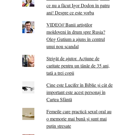
ce nu a făcut Igor Dodon în patru
ani! Despre ce este vorba
VIDEO// Banii artiștilor
moldoveni în drum spre Rusia?
Oleg Gutium a ajuns în centrul
unui nou scandal
Strigăt de ajutor. Acțiune de
caritate pentru un tânăr de 35 ani,
tată a trei copii
Cine este Lucifer în Biblie și cât de
important este acest personaj în
Cartea Sfântă
Femeile care practică sexul oral au
o memorie mai bună și sunt mai
puțin stresate