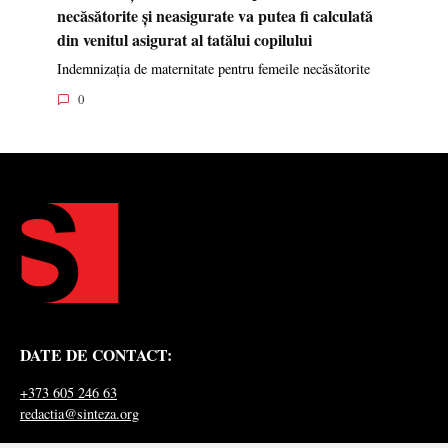
necăsătorite și neasigurate va putea fi calculată
din venitul asigurat al tatălui copilului
Indemnizația de maternitate pentru femeile necăsătorite
0
DATE DE CONTACT:
+373 605 246 63
redactia@sinteza.org