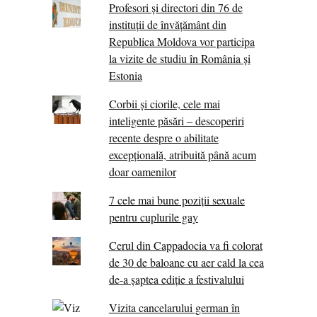
Profesori și directori din 76 de
instituții de învățământ din
Republica Moldova vor participa
la vizite de studiu în România și
Estonia
Corbii şi ciorile, cele mai
inteligente păsări – descoperiri
recente despre o abilitate
excepţională, atribuită până acum
doar oamenilor
7 cele mai bune poziții sexuale
pentru cuplurile gay
Cerul din Cappadocia va fi colorat
de 30 de baloane cu aer cald la cea
de-a șaptea ediție a festivalului
Vizita cancelarului german în