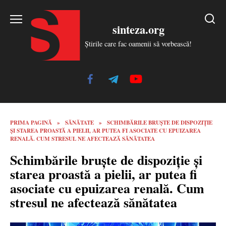
Skip
to
sinteza.org
content
Știrile care fac oamenii să vorbească!
PRIMA PAGINĂ
»
SĂNĂTATE
»
SCHIMBĂRILE BRUȘTE DE DISPOZIŢIE
ȘI STAREA PROASTĂ A PIELII, AR PUTEA FI ASOCIATE CU EPUIZAREA
RENALĂ. CUM STRESUL NE AFECTEAZĂ SĂNĂTATEA
Schimbările bruște de dispoziţie și
starea proastă a pielii, ar putea fi
asociate cu epuizarea renală. Cum
stresul ne afectează sănătatea