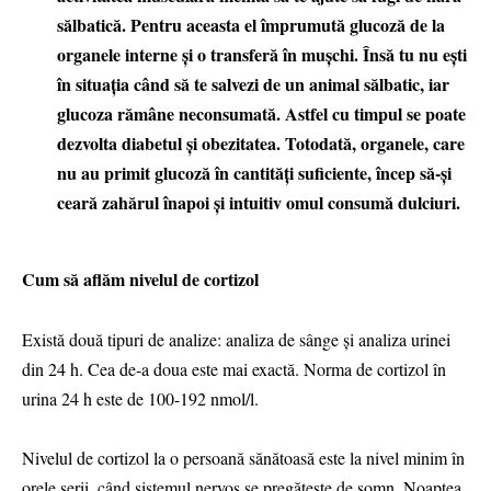
sălbatică. Pentru aceasta el împrumută glucoză de la
organele interne și o transferă în mușchi. Însă tu nu ești
în situația când să te salvezi de un animal sălbatic, iar
glucoza rămâne neconsumată. Astfel cu timpul se poate
dezvolta diabetul și obezitatea. Totodată, organele, care
nu au primit glucoză în cantități suficiente, încep să-și
ceară zahărul înapoi și intuitiv omul consumă dulciuri.
Cum să aflăm nivelul de cortizol
Există două tipuri de analize: analiza de sânge și analiza urinei
din 24 h. Cea de-a doua este mai exactă. Norma de cortizol în
urina 24 h este de 100-192 nmol/l.
Nivelul de cortizol la o persoană sănătoasă este la nivel minim în
orele serii, când sistemul nervos se pregătește de somn. Noaptea