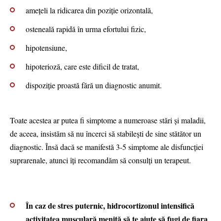
amețeli la ridicarea din poziție orizontală,
osteneală rapidă în urma efortului fizic,
hipotensiune,
hipoterioză, care este dificil de tratat,
dispoziție proastă fără un diagnostic anumit.
Toate acestea ar putea fi simptome a numeroase stări și maladii,
de aceea, insistăm să nu încerci să stabilești de sine stătător un
diagnostic. Însă dacă se manifestă 3-5 simptome ale disfuncției
suprarenale, atunci îți recomandăm să consulți un terapeut.
În caz de stres puternic, hidrocortizonul intensifică
activitatea musculară menită să te ajute să fugi de fiara