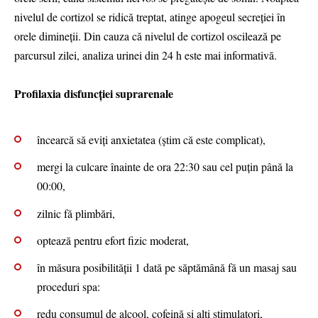
nivelul de cortizol se ridică treptat, atinge apogeul secreției în
orele dimineții. Din cauza că nivelul de cortizol oscilează pe
parcursul zilei, analiza urinei din 24 h este mai informativă.
Profilaxia disfuncției suprarenale
încearcă să eviți anxietatea (știm că este complicat),
mergi la culcare înainte de ora 22:30 sau cel puțin până la
00:00,
zilnic fă plimbări,
optează pentru efort fizic moderat,
în măsura posibilității 1 dată pe săptămână fă un masaj sau
proceduri spa:
redu consumul de alcool, cofeină și alți stimulatori,