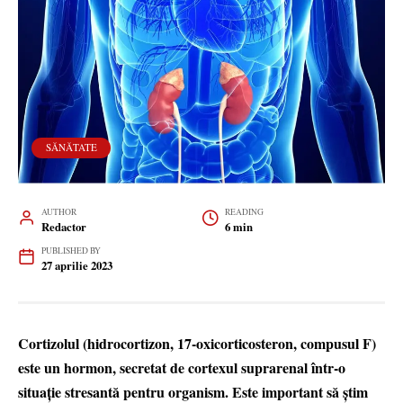
SĂNĂTATE
AUTHOR
READING
Redactor
6 min
PUBLISHED BY
27 aprilie 2023
Cortizolul (hidrocortizon, 17-oxicorticosteron, compusul F)
este un hormon, secretat de cortexul suprarenal într-o
situație stresantă pentru organism. Este important să știm