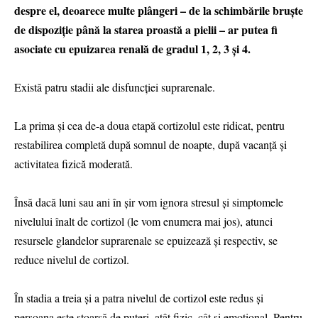
despre el, deoarece multe plângeri – de la schimbările bruște
de dispoziţie până la starea proastă a pielii – ar putea fi
asociate cu epuizarea renală de gradul 1, 2, 3 și 4.
Există patru stadii ale disfuncției suprarenale.
⠀
La prima și cea de-a doua etapă cortizolul este ridicat, pentru
restabilirea completă după somnul de noapte, după vacanță și
activitatea fizică moderată.
⠀
Însă dacă luni sau ani în șir vom ignora stresul și simptomele
nivelului înalt de cortizol (le vom enumera mai jos), atunci
resursele glandelor suprarenale se epuizează și respectiv, se
reduce nivelul de cortizol.
În stadia a treia și a patra nivelul de cortizol este redus și
persoana este stoarsă de puteri, atât fizic, cât și emoțional. Pentru