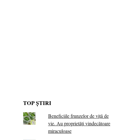
TOP ȘTIRI
Beneficiile frunzelor de viță de
vie. Au proprietăţi vindecătoare
miraculoase