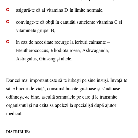
asigură-te că ai
vitamina D
în limite normale,
convinge-te că obții în cantități suficiente vitamina C și
vitaminele grupei B,
în caz de necesitate recurge la ierburi calmante –
Eleutherococcus, Rhodiola rosea, Ashwaganda,
Astragalus, Ginseng și altele.
Dar cel mai important este să te iubești pe sine însuși. Învață-te
să te bucuri de viață, consumă bucate gustoase și sănătoase,
odihnește-te bine, ascultă semnalele pe care ți le transmite
organismul și nu ezita să apelezi la specialiști după ajutor
medical.
DISTRIBUIE: