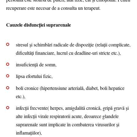
recuperare este necesar de a consulta un terapeut.
Cauzele disfuncției suprarenale
stresul și schimbări radicale de dispoziție (relații complicate,
dificultăți financiare, lucrul cu deadline-uri stricte etc.),
insuficienţă de somn,
lipsa efortului fizic,
boli cronice (hipertensiune arterială, diabet, boli hepatice
etc.),
infecții frecvente( herpes, amigdalită cronică, gripă gravă și
alte infecții virale respiratorii acute, deoarece glandele
suprarenale sunt implicate în combaterea virusurilor și
inflamațiilor),