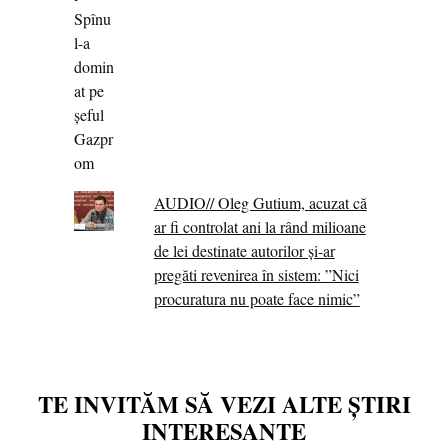
AUDIO// Oleg Gutium, acuzat că
ar fi controlat ani la rând milioane
de lei destinate autorilor și-ar
pregăti revenirea în sistem: ”Nici
procuratura nu poate face nimic”
TE INVITĂM SĂ VEZI ALTE ȘTIRI
INTERESANTE