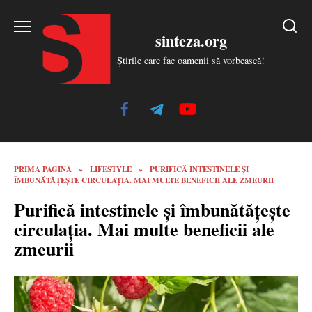
Skip
to
sinteza.org
content
Știrile care fac oamenii să vorbească!
PRIMA PAGINĂ
»
LIFESTYLE
»
PURIFICĂ INTESTINELE ȘI
ÎMBUNĂTĂȚEŞTE CIRCULAȚIA. MAI MULTE BENEFICII ALE ZMEURII
Purifică intestinele și îmbunătățeşte
circulația. Mai multe beneficii ale
zmeurii