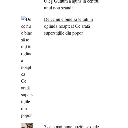
Oleg Gutium a ajuns în centrul
unui nou scandal
De ce nu e bine să te uiți în
oglindă noaptea! Ce arată
superstițiile din popor
7 cele mai bune poziții sexuale