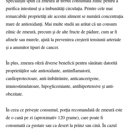
Specialiştii spun că zmeura ar trebui consumată zilnic pentru a
purifica intestinul și a îmbunătăți circulația. Printre cele mai
remarcabile proprietăți ale acestui aliment se numără concentrația
mare de antioxidanți. Mai multe studii au arătat că un consum
zilnic de zmeură, precum și de alte fructe de pădure, cum ar fi
afinele sau murele, ajută la prevenirea creșterii tensiunii arteriale
și a anumitor tipuri de cancer.
În plus, zmeura oferă diverse beneficii pentru sănătate datorită
proprietăților sale antioxidante, antiinflamatorii,
cardioprotectoare, anti-îmbătrânire, anticancerigene,
imunostimulatoare, hipoglicemiante, antihipertensive și anti-
obezitate.
În ceea ce privește consumul, porția recomandată de zmeură este
de o cană pe zi (aproximativ 120 grame), care poate fi
consumată ca gustare sau ca desert la prânz sau cină. În cazul