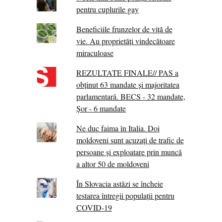
pentru cuplurile gay
Beneficiile frunzelor de viță de
vie. Au proprietăţi vindecătoare
miraculoase
REZULTATE FINALE// PAS a
obținut 63 mandate și majoritatea
parlamentară. BECS - 32 mandate,
Șor - 6 mandate
Ne duc faima în Italia. Doi
moldoveni sunt acuzați de trafic de
persoane și exploatare prin muncă
a altor 50 de moldoveni
În Slovacia astăzi se încheie
testarea întregii populații pentru
COVID-19