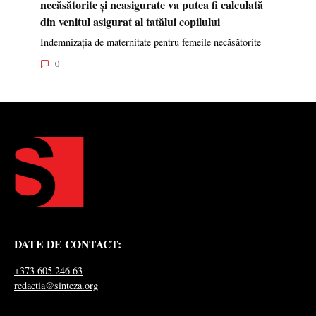
necăsătorite și neasigurate va putea fi calculată
din venitul asigurat al tatălui copilului
Indemnizația de maternitate pentru femeile necăsătorite
0
DATE DE CONTACT:
+373 605 246 63
redactia@sinteza.org