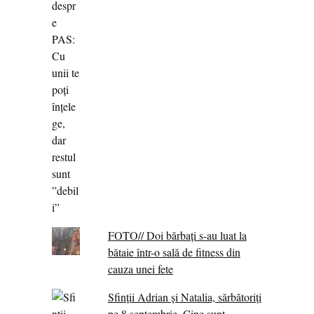
FOTO// Doi bărbați s-au luat la
bătaie într-o sală de fitness din
cauza unei fete
Sfinții Adrian și Natalia, sărbătoriți
pe 8 septembrie. Cine sunt