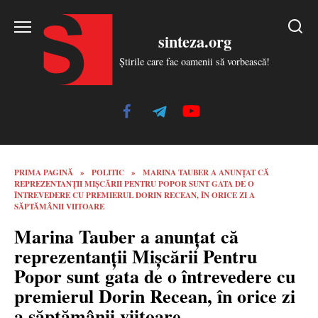
Skip
to
sinteza.org
content
Știrile care fac oamenii să vorbească!
PRIMA PAGINĂ
»
POLITIC
»
MARINA TAUBER A ANUNȚAT CĂ
REPREZENTANȚII MIȘCĂRII PENTRU POPOR SUNT GATA DE O
ÎNTREVEDERE CU PREMIERUL DORIN RECEAN, ÎN ORICE ZI A
SĂPTĂMÂNII VIITOARE
Marina Tauber a anunțat că
reprezentanții Mișcării Pentru
Popor sunt gata de o întrevedere cu
premierul Dorin Recean, în orice zi
a săptămânii viitoare