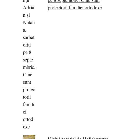
protectorii familiei ortodoxe
Uleiul esențial de Helichrysum -