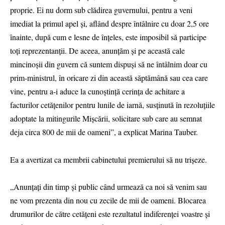
proprie. Ei nu dorm sub clădirea guvernului, pentru a veni
imediat la primul apel și, aflând despre întâlnire cu doar 2,5 ore
înainte, după cum e lesne de înțeles, este imposibil să participe
toți reprezentanții. De aceea, anunțăm și pe această cale
mincinoșii din guvern că suntem dispuși să ne întâlnim doar cu
prim-ministrul, în oricare zi din această săptămână sau cea care
vine, pentru a-i aduce la cunoștință cerința de achitare a
facturilor cetățenilor pentru lunile de iarnă, susținută în rezoluțiile
adoptate la mitingurile Mișcării, solicitare sub care au semnat
deja circa 800 de mii de oameni”, a explicat Marina Tauber.
Ea a avertizat ca membrii cabinetului premierului să nu trișeze.
„Anunțați din timp și public când urmează ca noi să venim sau
ne vom prezenta din nou cu zecile de mii de oameni. Blocarea
drumurilor de către cetățeni este rezultatul indiferenței voastre și