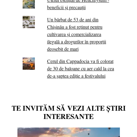
beneficii și precauții
Un bărbat de 53 de ani din
Chișinău a fost reținut pentru
cultivarea și comercializarea
ilegală a drogurilor în proporții
deosebit de mari
Cerul din Cappadocia va fi colorat
de 30 de baloane cu aer cald la cea
de-a șaptea ediție a festivalului
TE INVITĂM SĂ VEZI ALTE ȘTIRI
INTERESANTE