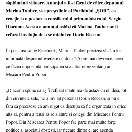
săptămânii viitoare. Anunțul a fost făcut de către deputatul
Marina Tauber, vicepreședinte al Partidului „ȘOR”, ca
reacție la o postare a consilierului prim-ministrului, Sergiu
Diaconu. Acesta a anunțat astăzi că Marina Tauber ar fi
refuzat invitația de a se întâlni cu Dorin Recean
.
În postarea sa pe Facebook, Marina Tauber precizează că a fost
informată despre întrevedere cu doar 2,5 ore mai devreme, ceea
ce făcea imposibilă participarea și a altor reprezentanți ai
Mișcării Pentru Popor.
„Diaconu spune că aș fi refuzat întâlnirea de astăzi cu el, deși, tot
din cuvintele sale, ne-a invitat personal Dorin Recean, și nu el,
fără să precizeze că am rugat ca discuția să fie organizată în orice
altă zi, pentru a reuși să se alăture și colegii din Mișcarea Pentru
Popor. Din Mișcarea Pentru Popor fac parte mai multe forțe
politice și asociații obștești, iar fiecare dintre ei are agenda