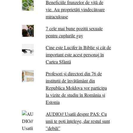
Beneficiile frunzelor de viță de
vie. Au proprietăţi vindecătoare
miraculoase
7 cele mai bune poziții sexuale
pentru cuplurile gay
Cine este Lucifer în Biblie și cât de
important este acest personaj în
Cartea Sfântă
Profesori și directori din 76 de
instituții de învățământ din
Republica Moldova vor participa
la vizite de studiu în România și
Estonia
AUDIO// Usatîi despre PAS: Cu
unii te poți înțelege, dar restul sunt
”debili”