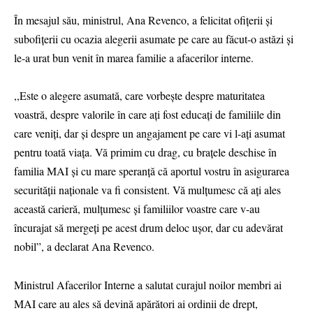
În mesajul său, ministrul, Ana Revenco, a felicitat ofițerii și
subofițerii cu ocazia alegerii asumate pe care au făcut-o astăzi și
le-a urat bun venit în marea familie a afacerilor interne.
,,Este o alegere asumată, care vorbește despre maturitatea
voastră, despre valorile în care ați fost educați de familiile din
care veniți, dar și despre un angajament pe care vi l-ați asumat
pentru toată viața. Vă primim cu drag, cu brațele deschise în
familia MAI și cu mare speranță că aportul vostru în asigurarea
securității naționale va fi consistent. Vă mulțumesc că ați ales
această carieră, mulțumesc și familiilor voastre care v-au
încurajat să mergeți pe acest drum deloc ușor, dar cu adevărat
nobil”, a declarat Ana Revenco.
Ministrul Afacerilor Interne a salutat curajul noilor membri ai
MAI care au ales să devină apărători ai ordinii de drept,