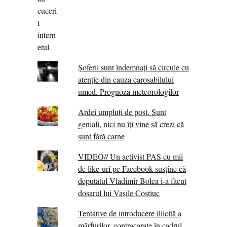
Șoferii sunt îndemnați să circule cu
atenție din cauza carosabilului
umed. Prognoza meteorologilor
Ardei umpluți de post. Sunt
geniali, nici nu îți vine să crezi că
sunt fără carne
VIDEO// Un activist PAS cu mii
de like-uri pe Facebook susține că
deputatul Vladimir Bolea i-a făcut
dosarul lui Vasile Costiuc
Tentative de introducere iliicită a
mărfurilor, contracarate în cadrul