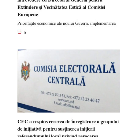
Extindere și Vecinătatea Estică al Comisiei
Europene
Prioritățile economice ale noului Guvern, implementarea
0
CEC a respins cererea de înregistrare a grupului
de inițiativă pentru susținerea inițierii
referendumului local privind revocarea