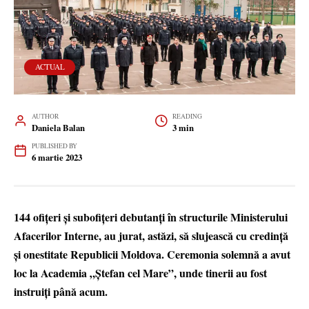
ACTUAL
AUTHOR
READING
Daniela Balan
3 min
PUBLISHED BY
6 martie 2023
144 ofițeri și subofițeri debutanți în structurile Ministerului
Afacerilor Interne, au jurat, astăzi, să slujească cu credință
și onestitate Republicii Moldova. Ceremonia solemnă a avut
loc la Academia „Ștefan cel Mare”, unde tinerii au fost
instruiți până acum.