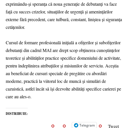
exprimându-și speranța că noua generație de debutanți va face
față cu succes crizelor, situațiilor de urgență și amenințărilor
externe fără precedent, care tulbură, constant, liniștea și siguranța
cetățenilor.
Cursul de formare profesională inițială a ofițerilor și subofițerilor
debutanți din cadrul MAI are drept scop obținerea cunoștințelor
teoretice și abilităților practice specifice domeniului de activitate,
pentru îndeplinirea atribuțiilor și misiunilor de serviciu. Aceștia
au beneficiat de cursuri speciale de pregătire cu abordări
moderne, practică la viitorul loc de muncă și simulări de
cazuistică, astfel încât să își dezvolte abilități specifice carierei pe
care au ales-o.
DISTRIBUIE:
Telegram
Tweet