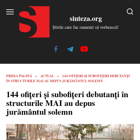
Skip
to
sinteza.org
content
Știrile care fac oamenii să vorbească!
PRIMA PAGINĂ
»
ACTUAL
»
144 OFIȚERI ȘI SUBOFIȚERI DEBUTANȚI
ÎN STRUCTURILE MAI AU DEPUS JURĂMÂNTUL SOLEMN
144 ofițeri și subofițeri debutanți în
structurile MAI au depus
jurământul solemn