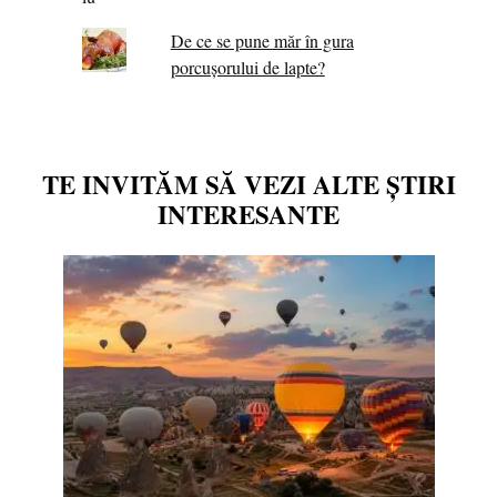
De ce se pune măr în gura
porcușorului de lapte?
TE INVITĂM SĂ VEZI ALTE ȘTIRI
INTERESANTE