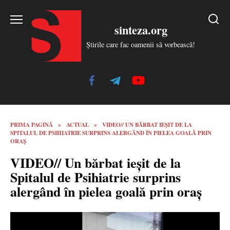
Skip
to
sinteza.org
content
Știrile care fac oamenii să vorbească!
PRIMA PAGINĂ
»
ACTUAL
»
VIDEO// UN BĂRBAT IEȘIT DE LA
SPITALUL DE PSIHIATRIE SURPRINS ALERGÂND ÎN PIELEA GOALĂ PRIN
ORAȘ
VIDEO// Un bărbat ieșit de la
Spitalul de Psihiatrie surprins
alergând în pielea goală prin oraș