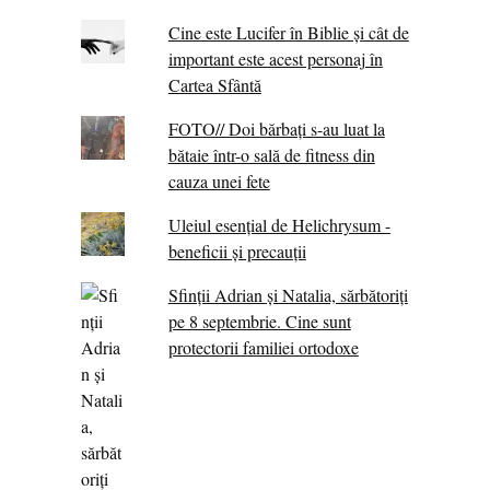
Cine este Lucifer în Biblie și cât de
important este acest personaj în
Cartea Sfântă
FOTO// Doi bărbați s-au luat la
bătaie într-o sală de fitness din
cauza unei fete
Uleiul esențial de Helichrysum -
beneficii și precauții
Sfinții Adrian și Natalia, sărbătoriți
pe 8 septembrie. Cine sunt
protectorii familiei ortodoxe