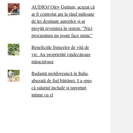
AUDIO// Oleg Gutium, acuzat că
ar fi controlat ani la rând milioane
de lei destinate autorilor și-ar
pregăti revenirea în sistem: ”Nici
procuratura nu poate face nimic”
Beneficiile frunzelor de viță de
vie. Au proprietăţi vindecătoare
miraculoase
Badantă moldoveancă în Italia,
abuzată de fiul bătrânei. I-a spus
că salariul include și raporturi
intime cu el