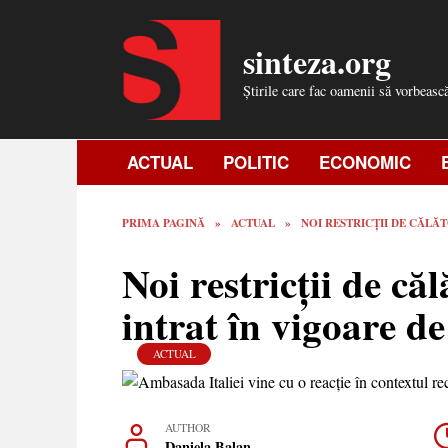
Skip
to
sinteza.org
content
Știrile care fac oamenii să vorbeasc
ACTUAL
POLITIC
ECONOMIC
PRIMA PAGINĂ
»
ACTUAL
»
NOI RESTRICȚII DE CĂLĂT
Noi restricții de căl
intrat în vigoare de
ACTUAL
AUTHOR
Daniela Balan