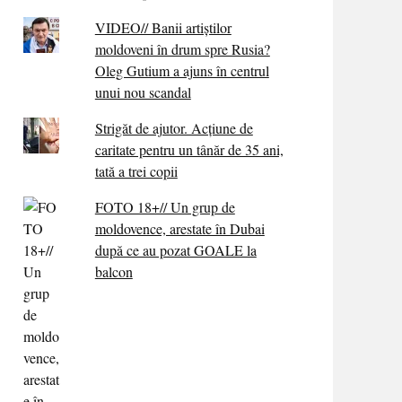
VIDEO// Banii artiștilor
moldoveni în drum spre Rusia?
Oleg Gutium a ajuns în centrul
unui nou scandal
Strigăt de ajutor. Acțiune de
caritate pentru un tânăr de 35 ani,
tată a trei copii
FOTO 18+// Un grup de
moldovence, arestate în Dubai
după ce au pozat GOALE la
balcon