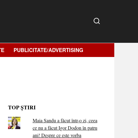
TE
PUBLICITATE/ADVERTISING
TOP ȘTIRI
Maia Sandu a făcut într-o zi, ceea
ce nu a făcut Igor Dodon în patru
ani! Despre ce este vorba