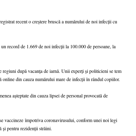
egistrat recent o creştere bruscă a numărului de noi infecţii cu
t un record de 1.669 de noi infecţii la 100.000 de persoane, la
e regiuni după vacanţa de iarnă. Unii experţi şi politicieni se tem
că online din cauza numărului mare de infecţii în rândul copiilor.
semenea aşteptate din cauza lipsei de personal provocată de
să se vaccineze împotriva coronavirusului, conform unei noi legi
și pentru rezidenții străini.