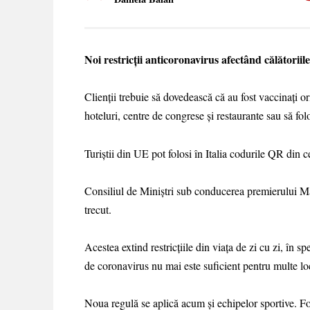
Noi restricţii anticoronavirus afectând călătoriil
Clienţii trebuie să dovedească că au fost vaccinaţi o
hoteluri, centre de congrese şi restaurante sau să folo
Turiştii din UE pot folosi în Italia codurile QR din 
Consiliul de Miniştri sub conducerea premierului Mar
trecut.
Acestea extind restricţiile din viaţa de zi cu zi, în s
de coronavirus nu mai este suficient pentru multe lo
Noua regulă se aplică acum şi echipelor sportive. Fot