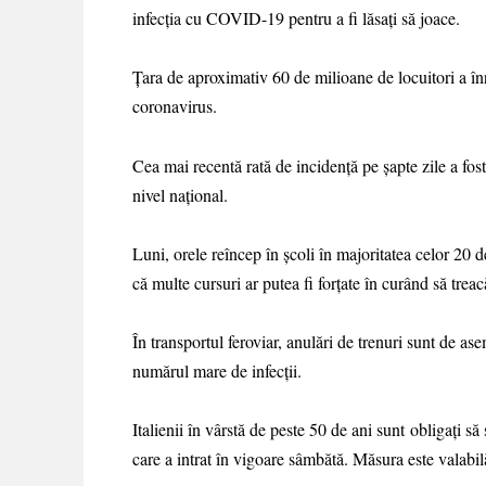
infecţia cu COVID-19 pentru a fi lăsaţi să joace.
Ţara de aproximativ 60 de milioane de locuitori a înr
coronavirus.
Cea mai recentă rată de incidenţă pe şapte zile a fos
nivel naţional.
Luni, orele reîncep în şcoli în majoritatea celor 20 d
că multe cursuri ar putea fi forţate în curând să trea
În transportul feroviar, anulări de trenuri sunt de a
numărul mare de infecţii.
Italienii în vârstă de peste 50 de ani sunt obligaţi 
care a intrat în vigoare sâmbătă. Măsura este valabilă 