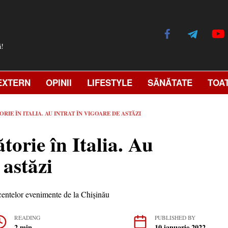
ă!
EXTERN
OPINII
LIFESTYLE
SĂNĂTATE
TOA
ORIE ÎN ITALIA. AU INTRAT ÎN VIGOARE DE ASTĂZI
ătorie în Italia. Au
 astăzi
READING
PUBLISHED BY
2 min
10 ianuarie 2022