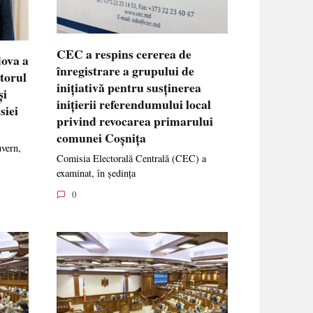
CEC a respins cererea de
dova a
înregistrare a grupului de
ctorul
inițiativă pentru susținerea
și
inițierii referendumului local
siei
privind revocarea primarului
comunei Coșnița
uvern,
Comisia Electorală Centrală (CEC) a
examinat, în ședința
0