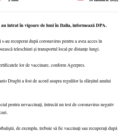
e au intrat în vigoare de luni în Italia, informează DPA.
ri s-au recuperat după coronavirus pentru a avea acces în
sească teleschiuri şi transportul local pe distanţe lungi.
certificatele lor de vaccinare, conform Agerpres.
io Draghi a fost de acord asupra regulilor la sfârşitul anului
pecial pentru nevaccinaţi, întrucât un test de coronavirus negativ
curi.
baliştii, de exemplu, trebuie să fie vaccinaţi sau recuperaţi după