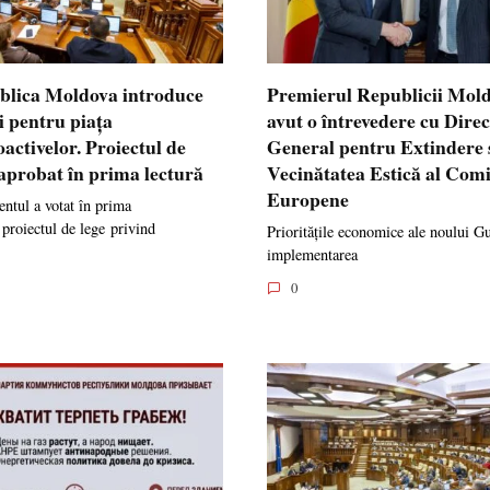
blica Moldova introduce
Premierul Republicii Mol
i pentru piața
avut o întrevedere cu Dire
oactivelor. Proiectul de
General pentru Extindere 
 aprobat în prima lectură
Vecinătatea Estică al Comi
Europene
ntul a votat în prima
 proiectul de lege privind
Prioritățile economice ale noului G
implementarea
0