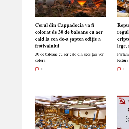
Cerul din Cappadocia va fi
Repu
colorat de 30 de baloane cu aer
regul
cald la cea de-a șaptea ediție a
cript
festivalului
lege,
30 de baloane cu aer cald din zece țări vor
Parlame
colora
lectură
0
0