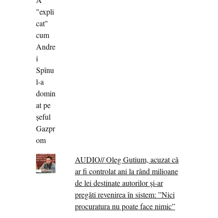
AUDIO// Oleg Gutium, acuzat că
ar fi controlat ani la rând milioane
de lei destinate autorilor și-ar
pregăti revenirea în sistem: ”Nici
procuratura nu poate face nimic”