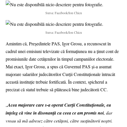
Sursa: Facebook/Ion Chicu
Sursa: Facebook/Ion Chicu
Amintim că, Președintele PAS, Igor Grosu, a recunoscut în
cadrul unei emisiuni televizate că formațiunea nu a ținut cont de
promisiunile date cetățenilor în timpul campaniilor electorale.
Mai exact, Igor Grosu, a spus că Guvernul PAS şi-a asumat
majorare salariilor judecătorilor Curții Constituționale întrucât
această instituţie trebuie fortificată. În context, spicherul a
precizat că statul trebuie să plătească bine judecătorii CC.
„
Acea majorare care s-a operat Curţii Constituţionale, eu
înţeleg că vine în disonanţă cu ceea ce am promis noi
, dar
vreau să mă adresez către cetăţeni, către susţinătorii noştri.