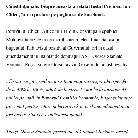
Constituționale. Despre aceasta a relatat fostul Premier, Ion
Chicu,
într-o postare pe pagina sa de Facebook
.
Potrivit lui Chicu, Articolul 131 din Constituția Republicii
Moldova interzice orice modificare cu efect financiar asupra
bugetului, fără avizul pozitiv al Guvernului, ori în cazul
amendamentului înaintat de deputații PAS – Olesea Stamate,
Veronica Roșca și Igor Grosu, avizul Guvernului a fost negativ.
„Deoarece guvernul nu a susținut majorarea sporului specific
de la 40% la 100%, adică de la circa 12 mii lei la aproape 41
mii lei pe lună, în Raportul Comisiei Economie, Buget și Finanțe
prezentat pentru votare în lectura a 2-a, acel amendament nu a
fost inclus. Știau că e anticonstituțional.
Totuși, Olesea Stamate, presedinte al Comisiei Juridice, insistă