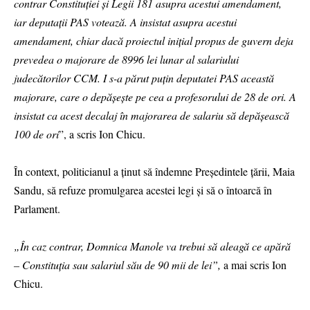
contrar Constituției și Legii 181 asupra acestui amendament,
iar deputații PAS votează. A insistat asupra acestui
amendament, chiar dacă proiectul inițial propus de guvern deja
prevedea o majorare de 8996 lei lunar al salariului
judecătorilor CCM. I s-a părut puțin deputatei PAS această
majorare, care o depășește pe cea a profesorului de 28 de ori. A
insistat ca acest decalaj în majorarea de salariu să depășească
100 de ori
”, a scris Ion Chicu.
În context, politicianul a ținut să îndemne Președintele țării, Maia
Sandu, să refuze promulgarea acestei legi și să o întoarcă în
Parlament.
„În caz contrar, Domnica Manole va trebui să aleagă ce apără
– Constituția sau salariul său de 90 mii de lei”,
a mai scris Ion
Chicu.