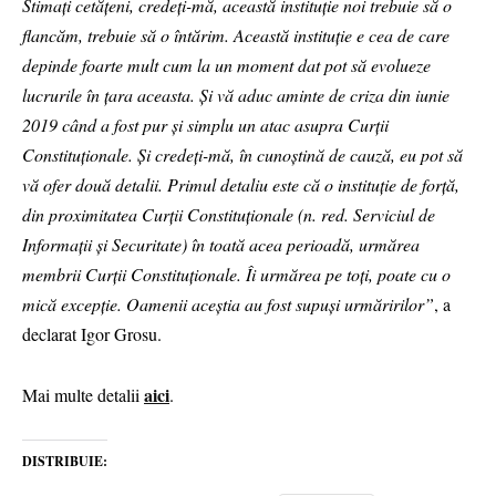
Stimaţi cetăţeni, credeţi-mă, această instituţie noi trebuie să o
flancăm, trebuie să o întărim. Această instituţie e cea de care
depinde foarte mult cum la un moment dat pot să evolueze
lucrurile în ţara aceasta. Şi vă aduc aminte de criza din iunie
2019 când a fost pur şi simplu un atac asupra Curţii
Constituţionale. Şi credeţi-mă, în cunoştină de cauză, eu pot să
vă ofer două detalii. Primul detaliu este că o instituţie de forţă,
din proximitatea Curţii Constituţionale (n. red. Serviciul de
Informaţii şi Securitate) în toată acea perioadă, urmărea
membrii Curţii Constituţionale. Îi urmărea pe toţi, poate cu o
mică excepţie. Oamenii aceştia au fost supuşi urmăririlor”
, a
declarat Igor Grosu.
aici
Mai multe detalii
.
DISTRIBUIE: