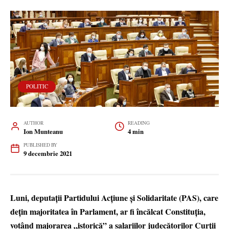
POLITIC
AUTHOR
READING
Ion Munteanu
4 min
PUBLISHED BY
9 decembrie 2021
Luni, deputații Partidului Acțiune și Solidaritate (PAS), care
dețin majoritatea în Parlament, ar fi încălcat Constituția,
votând majorarea „istorică” a salariilor judecătorilor Curții