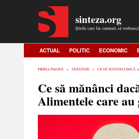
Skip
to
sinteza.org
content
Știrile care fac oamenii să vorbeasc
ACTUAL
POLITIC
ECONOMIC
PRIMA PAGINĂ
»
SĂNĂTATE
»
CE SĂ MĂNÂNCI DACĂ A
Ce să mănânci dacă 
Alimentele care au 