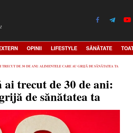
ă!
EXTERN
OPINII
LIFESTYLE
SĂNĂTATE
TOA
I TRECUT DE 30 DE ANI: ALIMENTELE CARE AU GRIJĂ DE SĂNĂTATEA TA
ai trecut de 30 de ani:
grijă de sănătatea ta