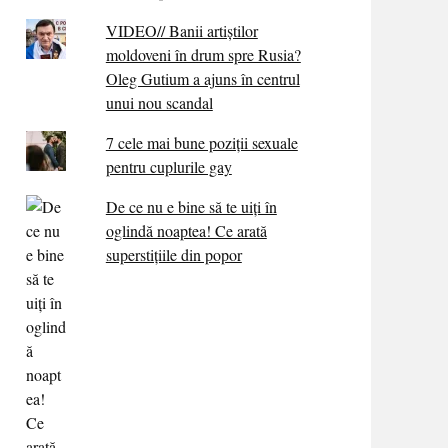
VIDEO// Banii artiștilor
moldoveni în drum spre Rusia?
Oleg Gutium a ajuns în centrul
unui nou scandal
7 cele mai bune poziții sexuale
pentru cuplurile gay
De ce nu e bine să te uiți în
oglindă noaptea! Ce arată
superstițiile din popor