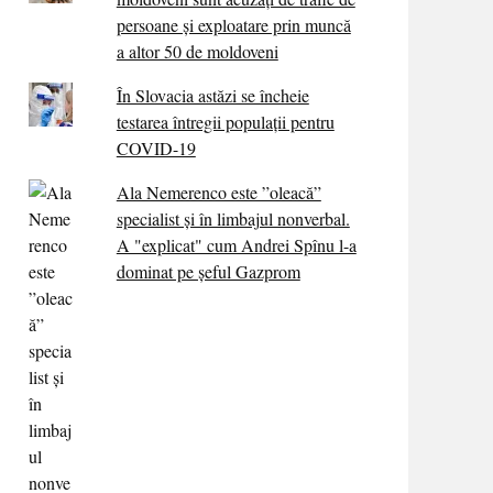
persoane și exploatare prin muncă
a altor 50 de moldoveni
În Slovacia astăzi se încheie
testarea întregii populații pentru
COVID-19
Ala Nemerenco este ”oleacă”
specialist și în limbajul nonverbal.
A "explicat" cum Andrei Spînu l-a
dominat pe șeful Gazprom