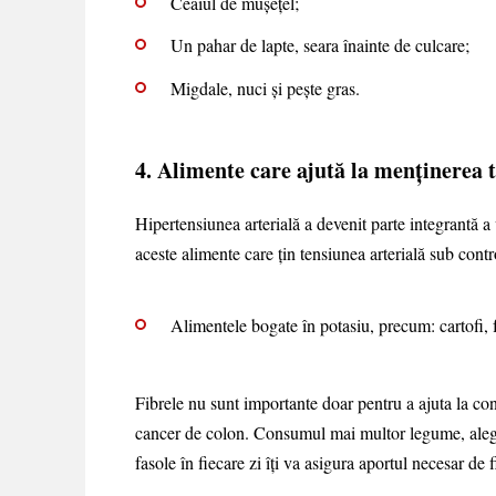
Ceaiul de mușețel;
Un pahar de lapte, seara înainte de culcare;
Migdale, nuci și pește gras.
4. Alimente care ajută la menținerea t
Hipertensiunea arterială a devenit parte integrantă a
aceste alimente care țin tensiunea arterială sub contro
Alimentele bogate în potasiu, precum: cartofi, fa
Fibrele nu sunt importante doar pentru a ajuta la cont
cancer de colon. Consumul mai multor legume, aleger
fasole în fiecare zi îți va asigura aportul necesar de f