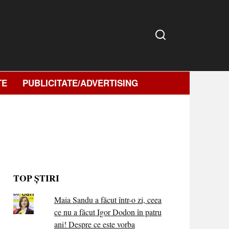
TE
PUBLICITATE/ADVERTISING
TOP ȘTIRI
Maia Sandu a făcut într-o zi, ceea
ce nu a făcut Igor Dodon în patru
ani! Despre ce este vorba