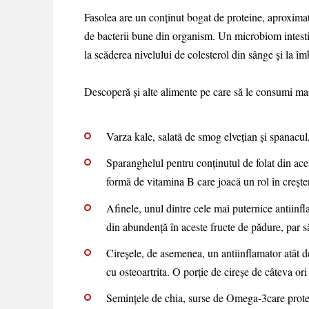
Fasolea are un conținut bogat de proteine, aproximati
de bacterii bune din organism. Un microbiom intestin
la scăderea nivelului de colesterol din sânge și la îm
Descoperă și alte alimente pe care să le consumi mai
Varza kale, salată de smog elvețian și spanacul
Sparanghelul pentru conținutul de folat din aces
formă de vitamina B care joacă un rol în crește
Afinele, unul dintre cele mai puternice antiinf
din abundență în aceste fructe de pădure, par s
Cireșele, de asemenea, un antiinflamator atât de 
cu osteoartrita. O porție de cireșe de câteva ori
Semințele de chia, surse de Omega-3care proteje