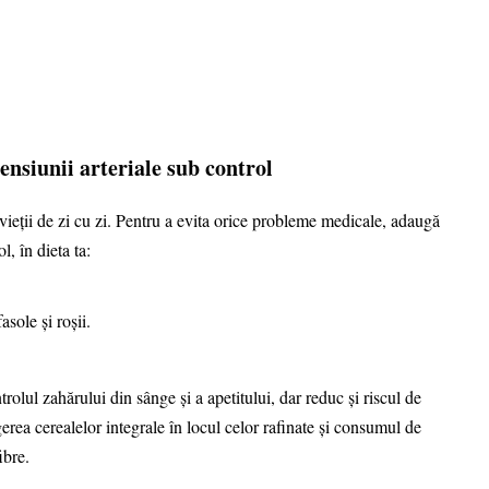
ensiunii arteriale sub control
 vieții de zi cu zi. Pentru a evita orice probleme medicale, adaugă
l, în dieta ta:
sole și roșii.
rolul zahărului din sânge și a apetitului, dar reduc și riscul de
ea cerealelor integrale în locul celor rafinate și consumul de
ibre.