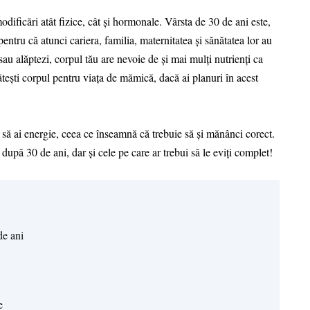
odificări atât fizice, cât și hormonale. Vârsta de 30 de ani este,
pentru că atunci cariera, familia, maternitatea și sănătatea lor au
sau alăptezi, corpul tău are nevoie de și mai mulți nutrienți ca
ătești corpul pentru viața de mămică, dacă ai planuri în acest
 să ai energie, ceea ce înseamnă că trebuie să și mănânci corect.
după 30 de ani, dar și cele pe care ar trebui să le eviți complet!
de ani
e