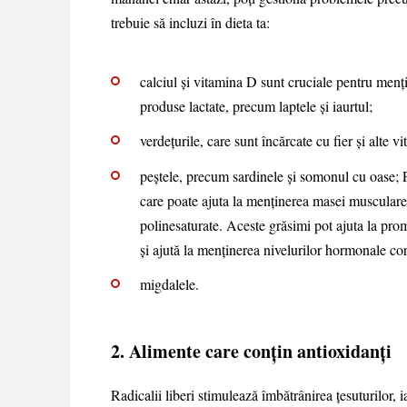
trebuie să incluzi în dieta ta:
calciul și vitamina D sunt cruciale pentru menți
produse lactate, precum laptele și iaurtul;
verdețurile, care sunt încărcate cu fier și alte 
peștele, precum sardinele și somonul cu oase; P
care poate ajuta la menținerea masei musculare
polinesaturate. Aceste grăsimi pot ajuta la pro
și ajută la menținerea nivelurilor hormonale co
migdalele.
2. Alimente care conțin antioxidanți
Radicalii liberi stimulează îmbătrânirea țesuturilor, 