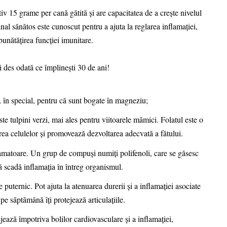
v 15 grame per cană gătită și are capacitatea de a crește nivelul
al sănătos este cunoscut pentru a ajuta la reglarea inflamației,
bunătățirea funcției imunitare.
 des odată ce împlinești 30 de ani!
, în special, pentru că sunt bogate în magneziu;
te tulpini verzi, mai ales pentru viitoarele mămici. Folatul este o
rea celulelor și promovează dezvoltarea adecvată a fătului.
lamatoare. Un grup de compuși numiți polifenoli, care se găsesc
ă scadă inflamația în întreg organismul.
puternic. Pot ajuta la atenuarea durerii și a inflamației asociate
 pe săptămână îți protejează articulațiile.
ază împotriva bolilor cardiovasculare și a inflamației,