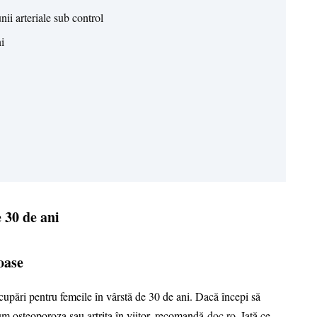
nii arteriale sub control
i
 30 de ani
oase
cupări pentru femeile în vârstă de 30 de ani. Dacă începi să
um osteoporoza sau artrita în viitor, recomandă
doc.ro
. Iată ce