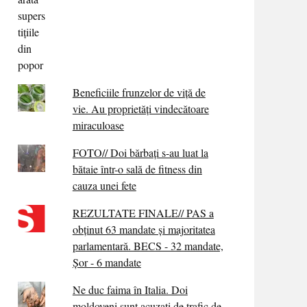
Beneficiile frunzelor de viță de
vie. Au proprietăţi vindecătoare
miraculoase
FOTO// Doi bărbați s-au luat la
bătaie într-o sală de fitness din
cauza unei fete
REZULTATE FINALE// PAS a
obținut 63 mandate și majoritatea
parlamentară. BECS - 32 mandate,
Șor - 6 mandate
Ne duc faima în Italia. Doi
moldoveni sunt acuzați de trafic de