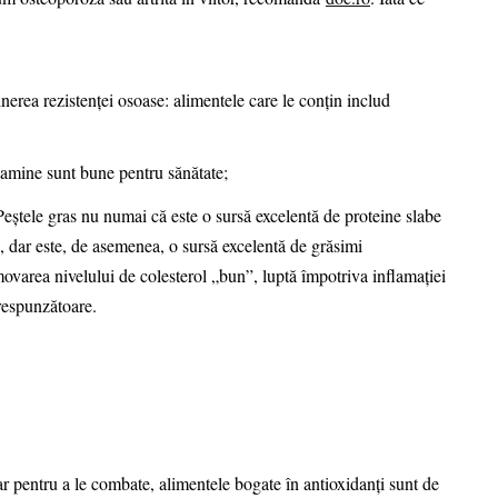
nerea rezistenței osoase: alimentele care le conțin includ
vitamine sunt bune pentru sănătate;
eștele gras nu numai că este o sursă excelentă de proteine slabe
, dar este, de asemenea, o sursă excelentă de grăsimi
movarea nivelului de colesterol „bun”, luptă împotriva inflamației
respunzătoare.
iar pentru a le combate, alimentele bogate în antioxidanți sunt de