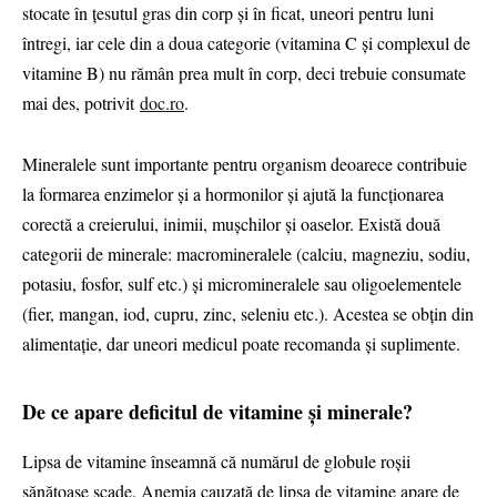
stocate în țesutul gras din corp și în ficat, uneori pentru luni
întregi, iar cele din a doua categorie (vitamina C și complexul de
vitamine B) nu rămân prea mult în corp, deci trebuie consumate
mai des, potrivit
doc.ro
.
Mineralele sunt importante pentru organism deoarece contribuie
la formarea enzimelor și a hormonilor și ajută la funcționarea
corectă a creierului, inimii, mușchilor și oaselor. Există două
categorii de minerale: macromineralele (calciu, magneziu, sodiu,
potasiu, fosfor, sulf etc.) și micromineralele sau oligoelementele
(fier, mangan, iod, cupru, zinc, seleniu etc.). Acestea se obțin din
alimentație, dar uneori medicul poate recomanda și suplimente.
De ce apare deficitul de vitamine și minerale?
Lipsa de vitamine înseamnă că numărul de globule roșii
sănătoase scade. Anemia cauzată de lipsa de vitamine apare de