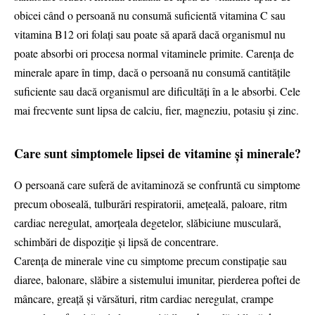
obicei când o persoană nu consumă suficientă vitamina C sau
vitamina B12 ori folați sau poate să apară dacă organismul nu
poate absorbi ori procesa normal vitaminele primite. Carența de
minerale apare în timp, dacă o persoană nu consumă cantitățile
suficiente sau dacă organismul are dificultăți în a le absorbi. Cele
mai frecvente sunt lipsa de calciu, fier, magneziu, potasiu și zinc.
Care sunt simptomele lipsei de vitamine și minerale?
O persoană care suferă de avitaminoză se confruntă cu simptome
precum oboseală, tulburări respiratorii, amețeală, paloare, ritm
cardiac neregulat, amorțeala degetelor, slăbiciune musculară,
schimbări de dispoziție și lipsă de concentrare.
Carența de minerale vine cu simptome precum constipație sau
diaree, balonare, slăbire a sistemului imunitar, pierderea poftei de
mâncare, greață și vărsături, ritm cardiac neregulat, crampe