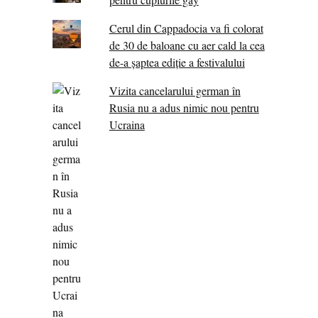
Cerul din Cappadocia va fi colorat
de 30 de baloane cu aer cald la cea
de-a șaptea ediție a festivalului
Vizita cancelarului german în
Rusia nu a adus nimic nou pentru
Ucraina