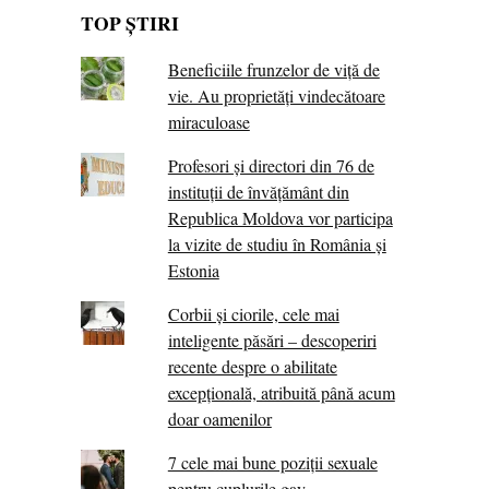
TOP ȘTIRI
Beneficiile frunzelor de viță de
vie. Au proprietăţi vindecătoare
miraculoase
Profesori și directori din 76 de
instituții de învățământ din
Republica Moldova vor participa
la vizite de studiu în România și
Estonia
Corbii şi ciorile, cele mai
inteligente păsări – descoperiri
recente despre o abilitate
excepţională, atribuită până acum
doar oamenilor
7 cele mai bune poziții sexuale
pentru cuplurile gay