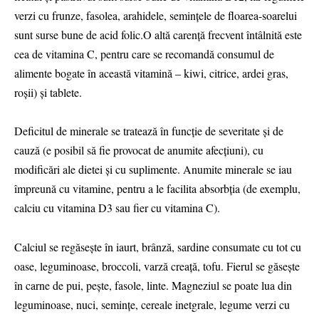
verzi cu frunze, fasolea, arahidele, semințele de floarea-soarelui
sunt surse bune de acid folic.O altă carență frecvent întâlnită este
cea de vitamina C, pentru care se recomandă consumul de
alimente bogate în această vitamină – kiwi, citrice, ardei gras,
roșii) și tablete.
Deficitul de minerale se tratează în funcție de severitate și de
cauză (e posibil să fie provocat de anumite afecțiuni), cu
modificări ale dietei și cu suplimente. Anumite minerale se iau
împreună cu vitamine, pentru a le facilita absorbția (de exemplu,
calciu cu vitamina D3 sau fier cu vitamina C).
Calciul se regăsește în iaurt, brânză, sardine consumate cu tot cu
oase, leguminoase, broccoli, varză creață, tofu. Fierul se găsește
în carne de pui, pește, fasole, linte. Magneziul se poate lua din
leguminoase, nuci, semințe, cereale inetgrale, legume verzi cu