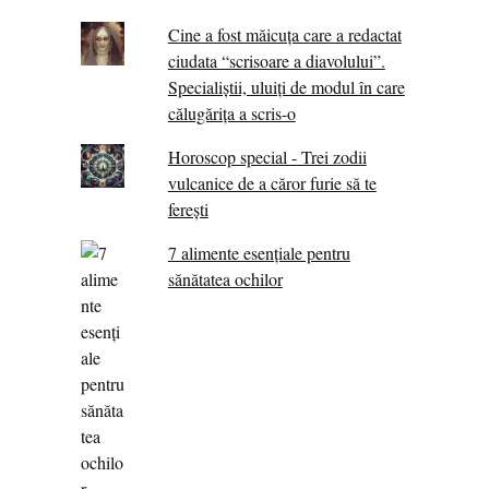
Cine a fost măicuţa care a redactat
ciudata “scrisoare a diavolului”.
Specialiştii, uluiţi de modul în care
călugărița a scris-o
Horoscop special - Trei zodii
vulcanice de a căror furie să te
ferești
7 alimente esenţiale pentru
sănătatea ochilor