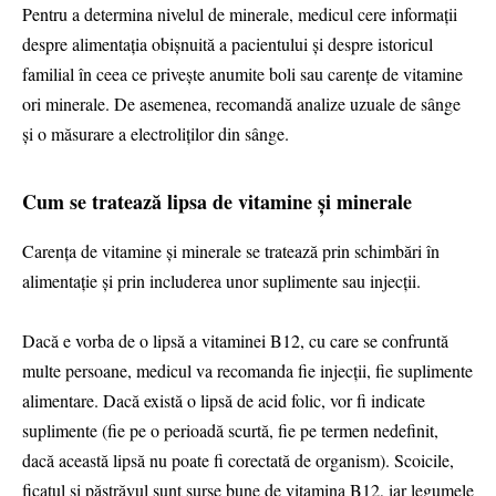
Pentru a determina nivelul de minerale, medicul cere informații
despre alimentația obișnuită a pacientului și despre istoricul
familial în ceea ce privește anumite boli sau carențe de vitamine
ori minerale. De asemenea, recomandă analize uzuale de sânge
și o măsurare a electroliților din sânge.
Cum se tratează lipsa de vitamine și minerale
Carența de vitamine și minerale se tratează prin schimbări în
alimentație și prin includerea unor suplimente sau injecții.
Dacă e vorba de o lipsă a vitaminei B12, cu care se confruntă
multe persoane, medicul va recomanda fie injecții, fie suplimente
alimentare. Dacă există o lipsă de acid folic, vor fi indicate
suplimente (fie pe o perioadă scurtă, fie pe termen nedefinit,
dacă această lipsă nu poate fi corectată de organism). Scoicile,
ficatul și păstrăvul sunt surse bune de vitamina B12, iar legumele