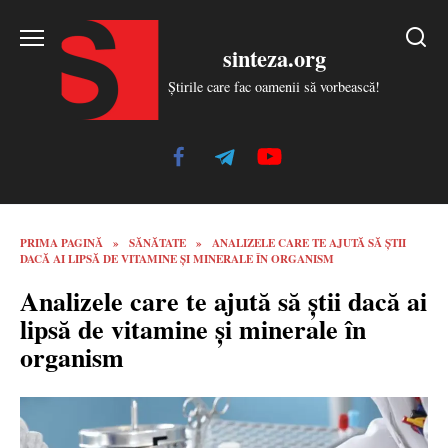
Skip
to
sinteza.org
content
Știrile care fac oamenii să vorbească!
PRIMA PAGINĂ
»
SĂNĂTATE
»
ANALIZELE CARE TE AJUTĂ SĂ ȘTII
DACĂ AI LIPSĂ DE VITAMINE ȘI MINERALE ÎN ORGANISM
Analizele care te ajută să știi dacă ai
lipsă de vitamine și minerale în
organism