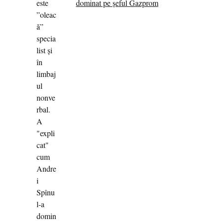
dominat pe șeful Gazprom