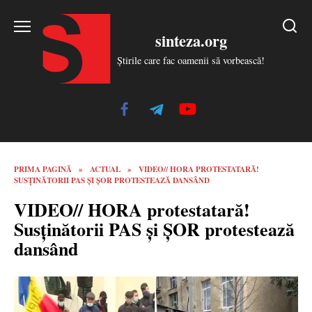
Skip
to
sinteza.org
content
Știrile care fac oamenii să vorbească!
PRIMA PAGINĂ
»
ACTUAL
»
VIDEO// HORA PROTESTATARĂ!
SUSȚINĂTORII PAS ȘI ȘOR PROTESTEAZĂ DANSÂND
VIDEO// HORA protestatară!
Susținătorii PAS și ȘOR protestează
dansând