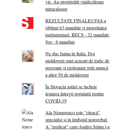
vie. Au proprietăţi vindecătoare
miraculoase
REZULTATE FINALE// PAS a
obținut 63 mandate și majoritatea
parlamentară. BECS - 32 mandate,
Șor - 6 mandate
Ne duc faima în Italia. Doi
moldoveni sunt acuzați de trafic de
persoane și exploatare prin muncă
a altor 50 de moldoveni
În Slovacia astăzi se încheie
testarea întregii populații pentru
COVID-19
Ala Nemerenco este ”oleacă”
specialist și în limbajul nonverbal.
A "explicat" cum Andrei Spînu l-a