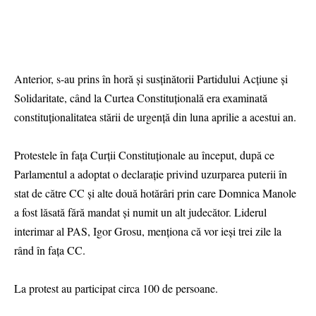
Anterior, s-au prins în horă și susținătorii Partidului Acțiune și
Solidaritate, când la Curtea Constituțională era examinată
constituționalitatea stării de urgență din luna aprilie a acestui an.
Protestele în fața Curții Constituționale au început, după ce
Parlamentul a adoptat o declarație privind uzurparea puterii în
stat de către CC și alte două hotărâri prin care Domnica Manole
a fost lăsată fără mandat și numit un alt judecător. Liderul
interimar al PAS, Igor Grosu, menționa că vor ieși trei zile la
rând în fața CC.
La protest au participat circa 100 de persoane.